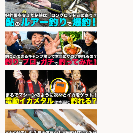
釣り具のかんたん軽作業/高収入/交
通費支給/制服貸与/正社員登用あり
株式会社REnista
会社名
sponsored by 求人ボックス
レジ打ち/日払いOK/おさかなの三枚
おろし/新潟県/小千谷市
株式会社G&G
会社名
sponsored by 求人ボックス
和食, 居酒屋/キッチンスタッフ/天草
の魚と馬刺しの店 キッチンスタッフ
正社員募集
天草の魚と馬刺しの店 魚粋 天草
会社名
の魚と馬刺しの店 魚粋
sponsored by 求人ボックス