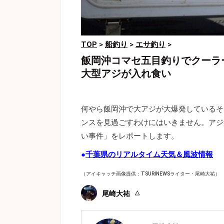
TOP
>
船釣り
>
エサ釣り
>
飯岡沖コマセ五目釣りでクーラ
大型アジが入れ食い
何やら飯岡沖で大アジが大爆発しているそ
ンスを見過ごすわけにはいきません。アジ
い事件」をレポートします。
●
千葉県のリアルタイム天気＆風波情報
（アイキャッチ画像提供：TSURINEWSライター・尾崎大祐）
尾崎大祐