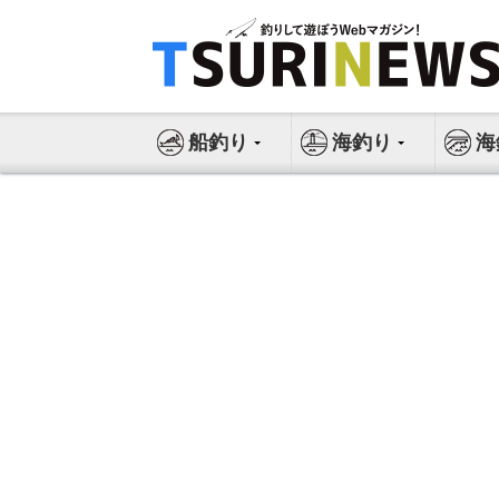
コ
ン
テ
ン
ツ
船釣り
海釣り
海
へ
ス
キ
ッ
プ