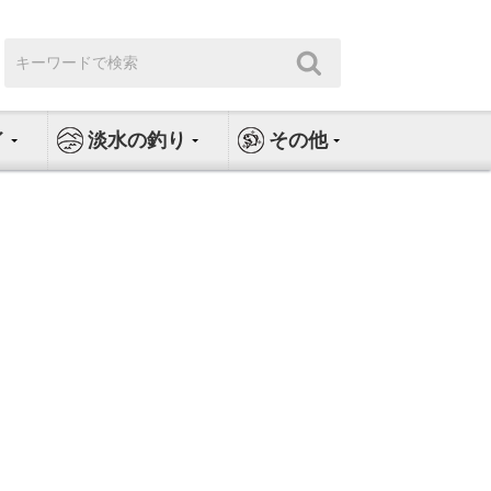
検
検
索:
索
イ
淡水の釣り
その他