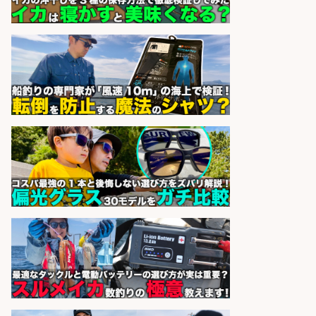
和食, 居酒屋/調理見習い・調理補助/
新鮮な魚料理×おでんの和食居酒屋
の若手スタッフ
サカナのハチベエ 矢場町店
会社名
sponsored by 求人ボックス
釣り具の部品製造、旋盤段取り、機
械作業
グローブライド株式会社
会社名
sponsored by 求人ボックス
さらに求人情報を見る