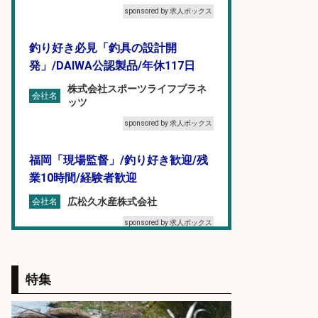
sponsored by 求人ボックス
釣り好き必見「釣具の設計開
発」/DAIWA公認製品/年休117日
株式会社スポーツライフプラネ
会社名
ッツ
sponsored by 求人ボックス
福岡「現場監督」/釣り好き歓迎/残
業10時間/経験者歓迎
広松久水産株式会社
会社名
sponsored by 求人ボックス
釣り具などの出荷作業
特集
UTエージェント株式会社
会社名
sponsored by 求人ボックス