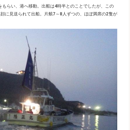
をもらい、港へ移動。出船は4時半とのことでしたが、この
笑顔に見送られて出船。片舷7～8人ずつの、ほぼ満席の2隻が