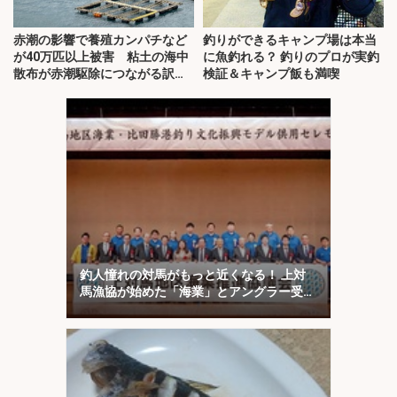
赤潮の影響で養殖カンパチなど
釣りができるキャンプ場は本当
が40万匹以上被害 粘土の海中
に魚釣れる？ 釣りのプロが実釣
散布が赤潮駆除につながる訳と
検証＆キャンプ飯も満喫
は？
釣人憧れの対馬がもっと近くなる！ 上対
馬漁協が始めた「海業」とアングラー受け
入れ最前線を取材