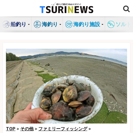
コ
ン
テ
船釣り
海釣り
海釣り施設
ソルト
ン
ツ
へ
ス
キ
ッ
プ
TOP
>
その他
>
ファミリーフィッシング
>