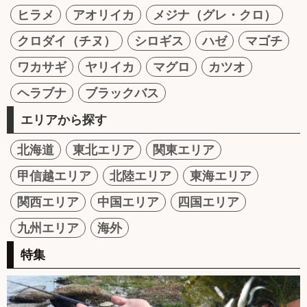
ヒラメ
アオリイカ
メジナ（グレ・クロ）
クロダイ（チヌ）
シロギス
ハゼ
マゴチ
ワカサギ
ヤリイカ
マグロ
カツオ
ヘラブナ
ブラックバス
エリアから探す
北海道
東北エリア
関東エリア
甲信越エリア
北陸エリア
東海エリア
関西エリア
中国エリア
四国エリア
九州エリア
海外
特集