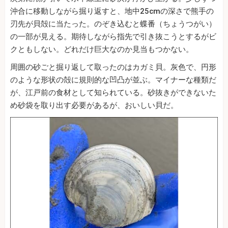
沖合に移動しながら掘り返すと、地中25cmの深さで熊手の
刃先が貝殻に当たった。のぞき込むと蝶番（ちょうつがい）
の一部が見える。期待しながら指先で引き抜こうとするがビ
クともしない。どれだけ巨大なのか見当もつかない。
周囲の砂ごと掘り返して取ったのはカガミ貝。灰色で、円形
のような形状の殻に規則的な凹凸が並ぶ。マイナーな種類だ
が、江戸前の食材として知られている。砂抜きができないた
め砂袋を取り出す必要があるが、おいしい貝だ。