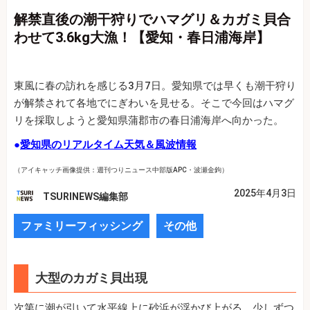
解禁直後の潮干狩りでハマグリ＆カガミ貝合
わせて3.6kg大漁！【愛知・春日浦海岸】
東風に春の訪れを感じる3月7日。愛知県では早くも潮干狩り
が解禁されて各地でにぎわいを見せる。そこで今回はハマグ
リを採取しようと愛知県蒲郡市の春日浦海岸へ向かった。
●
愛知県のリアルタイム天気＆風波情報
（アイキャッチ画像提供：週刊つりニュース中部版APC・波瀬金鉤）
2025年4月3日
TSURINEWS編集部
ファミリーフィッシング
その他
大型のカガミ貝出現
次第に潮が引いて水平線上に砂浜が浮かび上がる。少しずつ