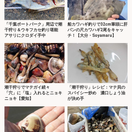
「千葉ポートパーク」周辺で潮
船カワハギ釣りで32cm筆頭に肝
干狩り＆ウキフカセ釣り堪能
パンの尺カワハギ2尾をキャッ
アサリにクロダイ手中
チ！【大分・Soyamaru】
潮干狩りでマテガイ続々
「潮干狩り」レシピ：マテ貝の
「穴」に「塩」入れるとニョキ
スパイシー炒め 濃口しょう油
ニョキ【愛知】
が決め手