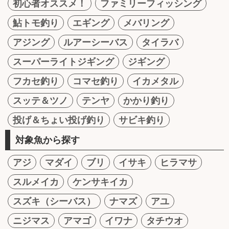
初心者オススメ！
ファミリーフィッシング
鮎トモ釣り
エギング
メバリング
アジング
ルアーシーバス
タイラバ
スーパーライトジギング
ジギング
フカセ釣り
コマセ釣り
イカメタル
スッテ＆ツノ
テンヤ
かかり釣り
投げ＆ちょい投げ釣り
サビキ釣り
対象魚から探す
アジ
マダイ
ブリ
イサキ
ヒラマサ
スルメイカ
ケンサキイカ
スズキ（シーバス）
ナマズ
アユ
ニジマス
アマゴ
イワナ
タチウオ