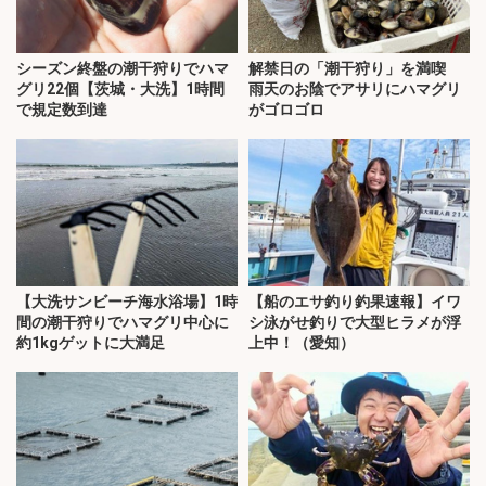
シーズン終盤の潮干狩りでハマ
解禁日の「潮干狩り」を満喫
グリ22個【茨城・大洗】1時間
雨天のお陰でアサリにハマグリ
で規定数到達
がゴロゴロ
【大洗サンビーチ海水浴場】1時
【船のエサ釣り釣果速報】イワ
間の潮干狩りでハマグリ中心に
シ泳がせ釣りで大型ヒラメが浮
約1kgゲットに大満足
上中！（愛知）