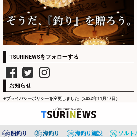
TSURINEWSをフォローする
お知らせ
※プライバシーポリシーを変更しました（2022年11月17日）
船釣り
海釣り
海釣り施設
ソルト