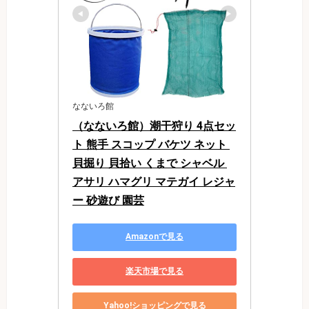
なないろ館
（なないろ館）潮干狩り 4点セッ
ト 熊手 スコップ バケツ ネット 
貝掘り 貝拾い くまで シャベル 
アサリ ハマグリ マテガイ レジャ
ー 砂遊び 園芸
Amazonで見る
楽天市場で見る
Yahoo!ショッピングで見る