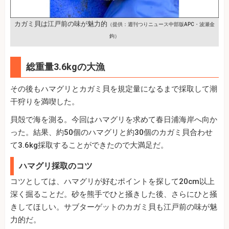
カガミ貝は江戸前の味が魅力的
（提供：週刊つりニュース中部版APC・波瀬金
鉤）
総重量3.6kgの大漁
その後もハマグリとカガミ貝を規定量になるまで採取して潮
干狩りを満喫した。
貝殻で海を測る。今回はハマグリを求めて春日浦海岸へ向か
った。結果、約50個のハマグリと約30個のカガミ貝合わせ
て3.6kg採取することができたので大満足だ。
ハマグリ採取のコツ
コツとしては、ハマグリが好むポイントを探して20cm以上
深く掘ることだ。砂を熊手でひと掻きした後、さらにひと掻
きしてほしい。サブターゲットのカガミ貝も江戸前の味が魅
力的だ。