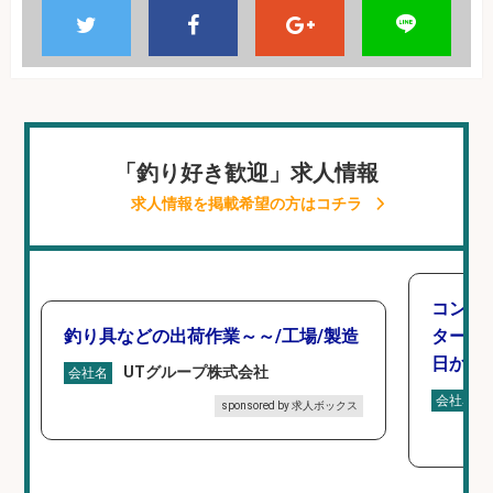
「釣り好き歓迎」求人情報
求人情報を掲載希望の方はコチラ
コンビ
釣り具などの出荷作業～～/工場/製造
タート 
日から
UTグループ株式会社
会社名
会社名
sponsored by 求人ボックス