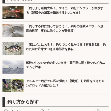
「釣りより断然大事！」マイカー釣行アングラーが実践す
る【運転中の眠気を撃退する6つの方法】
「釣りする前に知っておこう！」釣りの怪我４パターン別
応急処置 事前に防ぐことが最重要！
「毒はどこにある？」釣りでよく見かける【有毒魚5選】 釣
れた時に注意すべき有毒部位を解説
船酔いしないための5つの方法 専門家に聞く酔いのメカニ
ズムと対策
アユルアー釣行で40匹の爆釣！【滋賀】 好釣果を支えたロ
ングロッドの威力とは？
釣り方から探す