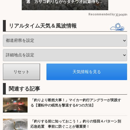
選 カサゴ釣りながらタチウオ回遊待ちが
オススメ？
Recommended by
リアルタイム天気＆風波情報
関連する記事
「釣りより断然大事！」マイカー釣行アングラーが実践す
る【運転中の眠気を撃退する6つの方法】
「釣りする前に知っておこう！」釣りの怪我４パターン別
応急処置 事前に防ぐことが最重要！