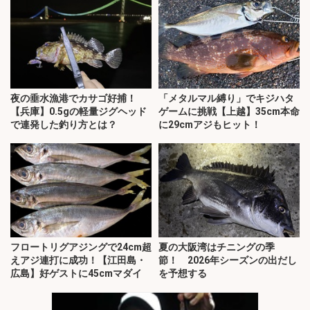
夜の垂水漁港でカサゴ好捕！
「メタルマル縛り」でキジハタ
【兵庫】0.5gの軽量ジグヘッド
ゲームに挑戦【上越】35cm本命
で連発した釣り方とは？
に29cmアジもヒット！
フロートリグアジングで24cm超
夏の大阪湾はチニングの季
えアジ連打に成功！【江田島・
節！ 2026年シーズンの出だし
広島】好ゲストに45cmマダイ
を予想する