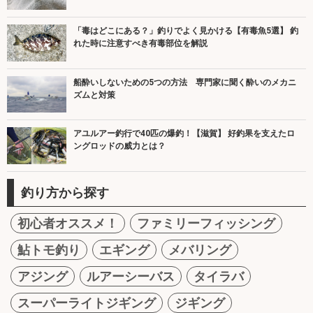
「毒はどこにある？」釣りでよく見かける【有毒魚5選】 釣
れた時に注意すべき有毒部位を解説
船酔いしないための5つの方法 専門家に聞く酔いのメカニ
ズムと対策
アユルアー釣行で40匹の爆釣！【滋賀】 好釣果を支えたロ
ングロッドの威力とは？
釣り方から探す
初心者オススメ！
ファミリーフィッシング
鮎トモ釣り
エギング
メバリング
アジング
ルアーシーバス
タイラバ
スーパーライトジギング
ジギング