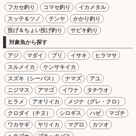
フカセ釣り
コマセ釣り
イカメタル
スッテ＆ツノ
テンヤ
かかり釣り
投げ＆ちょい投げ釣り
サビキ釣り
対象魚から探す
アジ
マダイ
ブリ
イサキ
ヒラマサ
スルメイカ
ケンサキイカ
スズキ（シーバス）
ナマズ
アユ
ニジマス
アマゴ
イワナ
タチウオ
ヒラメ
アオリイカ
メジナ（グレ・クロ）
クロダイ（チヌ）
シロギス
ハゼ
マゴチ
ワカサギ
ヤリイカ
マグロ
カツオ