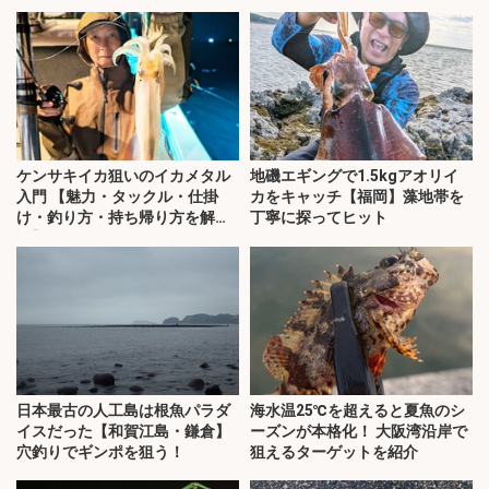
ケンサキイカ狙いのイカメタル
地磯エギングで1.5kgアオリイ
入門 【魅力・タックル・仕掛
カをキャッチ【福岡】藻地帯を
け・釣り方・持ち帰り方を解
丁寧に探ってヒット
説】
日本最古の人工島は根魚パラダ
海水温25℃を超えると夏魚のシ
イスだった【和賀江島・鎌倉】
ーズンが本格化！ 大阪湾沿岸で
穴釣りでギンポを狙う！
狙えるターゲットを紹介