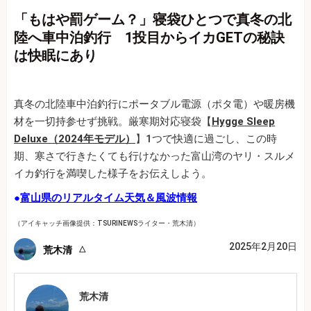
「もはや罰ゲーム？」寝袋ひとつで真冬の北
陸へ車中泊釣行 1投目からイカGETの秘訣
は快眠にあり
真冬の北陸車中泊釣行にポータブル電源（ポタ電）や暖房機
材を一切持参せず挑戦。厳寒期対応寝袋【
Hygge Sleep
Deluxe（2024年モデル）
】1つで快適に過ごし、この時
期、寒さで行きたくても行けなかった富山湾のヤリ・スルメ
イカ釣行を満喫した様子をお伝えしよう。
●
富山県のリアルタイム天気＆風波情報
（アイキャッチ画像提供：TSURINEWSライター・荒木清）
2025年2月20日
荒木清
荒木清