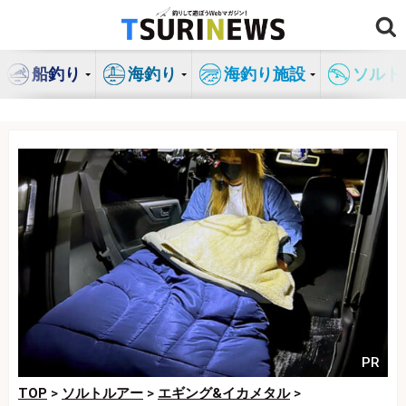
コ
ン
テ
船釣り
海釣り
海釣り施設
ソルト
ン
ツ
へ
ス
キ
ッ
プ
PR
TOP
>
ソルトルアー
>
エギング&イカメタル
>