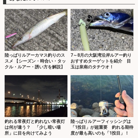
陸っぱりルアーカマス釣りのス
7～8月の大阪湾沿岸ルアー釣り
スメ 【シーズン・時合い・タッ
おすすめターゲットを紹介 目
クル・ルアー・誘い方を解説】
玉は泉南のタチウオ！
釣れる常夜灯と釣れない常夜灯
陸っぱりルアーフィッシングは
は何が違う？ 「少し暗い場
「1投目」が超重要 釣れる期待
所」に目を向けてみよう
度が最も高いのも「1投目」！