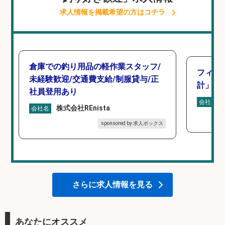
求人情報を掲載希望の方はコチラ
倉庫での釣り用品の軽作業スタッフ/
フィッ
未経験歓迎/交通費支給/制服貸与/正
計」
社員登用あり
会社名
株式会社REnista
会社名
sponsored by 求人ボックス
さらに求人情報を見る
あなたにオススメ