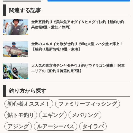
関連する記事
金洲五目釣りで美味魚アオダイ＆ヒメダイ快釣【船釣り釣
果速報8選・愛知／静岡】
金洲のスルメイカ泳がせ釣りで8kg大型マハタ堂々浮上！
【船釣り最新情報10選・東海】
大人気の東京湾テンヤタチウオ釣りでドラゴン捕獲！ 関東
エリアの【船釣り特選釣果7選】
釣り方から探す
初心者オススメ！
ファミリーフィッシング
鮎トモ釣り
エギング
メバリング
アジング
ルアーシーバス
タイラバ