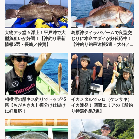
大物アラ堂々浮上！平戸沖で大
島原沖タイラバゲームで良型交
型魚狙いが好調！【沖釣り最新
じりに本命マダイが好反応中！
情報6選・長崎／佐賀】
【沖釣り釣果速報5選・大分／熊
本】
相模湾の船キス釣りでトップ45
イカメタルでシロ（ケンサキ）
尾【ちがさき丸】振分け仕掛け
イカ連発！ 関西エリアの【船釣
に好反応！
り特選釣果7選】