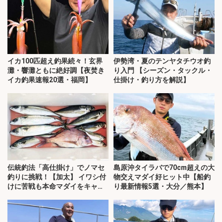
イカ100匹超え釣果続々！玄界
伊勢湾・夏のテンヤタチウオ釣
灘・響灘ともに絶好調【夜焚き
り入門 【シーズン・タックル・
イカ釣果速報20選・福岡】
仕掛け・釣り方を解説】
伝統釣法「高仕掛け」でノマセ
島原沖タイラバで70cm超えの大
釣りに挑戦！【加太】 イワシ付
物交えマダイ好ヒット中【船釣
けに苦戦も本命マダイをキャッ
り最新情報5選・大分／熊本】
チ！