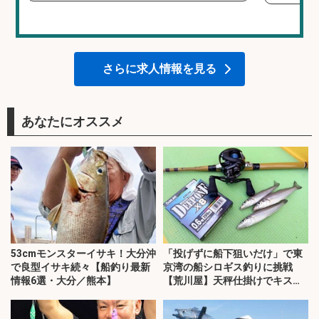
さらに求人情報を見る
あなたにオススメ
53cmモンスターイサキ！大分沖
「投げずに船下狙いだけ」で東
で良型イサキ続々【船釣り最新
京湾の船シロギス釣りに挑戦
情報6選・大分／熊本】
【荒川屋】天秤仕掛けでキス約
70匹！