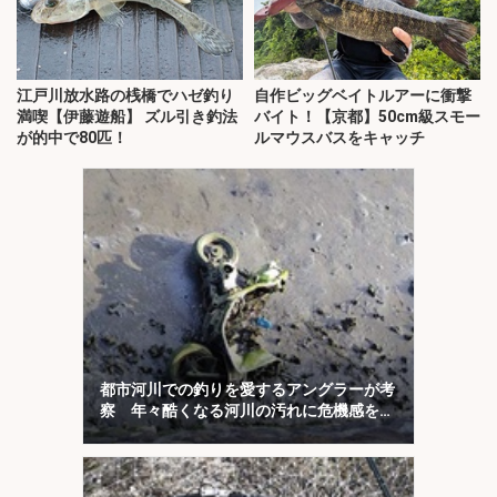
江戸川放水路の桟橋でハゼ釣り
自作ビッグベイトルアーに衝撃
満喫【伊藤遊船】 ズル引き釣法
バイト！【京都】50cm級スモー
が的中で80匹！
ルマウスバスをキャッチ
都市河川での釣りを愛するアングラーが考
察 年々酷くなる河川の汚れに危機感を持
とう