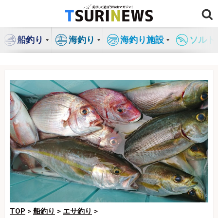
コ
ン
テ
船釣り
海釣り
海釣り施設
ソルト
ン
ツ
へ
ス
キ
ッ
プ
TOP
>
船釣り
>
エサ釣り
>