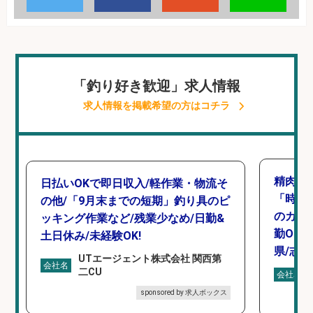
「釣り好き歓迎」求人情報
求人情報を掲載希望の方はコチラ
精肉・
日払いOKで即日収入/軽作業・物流そ
「時給1
の他/「9月末までの短期」釣り具のピ
のカッ
ッキング作業など/残業少なめ/日勤&
勤OK
土日休み/未経験OK!
県/志
UTエージェント株式会社 関西第
会社名
二CU
会社名
sponsored by 求人ボックス