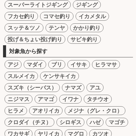
スーパーライトジギング
ジギング
フカセ釣り
コマセ釣り
イカメタル
スッテ＆ツノ
テンヤ
かかり釣り
投げ＆ちょい投げ釣り
サビキ釣り
対象魚から探す
アジ
マダイ
ブリ
イサキ
ヒラマサ
スルメイカ
ケンサキイカ
スズキ（シーバス）
ナマズ
アユ
ニジマス
アマゴ
イワナ
タチウオ
ヒラメ
アオリイカ
メジナ（グレ・クロ）
クロダイ（チヌ）
シロギス
ハゼ
マゴチ
ワカサギ
ヤリイカ
マグロ
カツオ