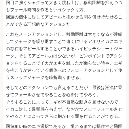
回目に強くシャクって大きく跳ね上げ、移動距離を抑えつつ
もフォール時間を作るというシャクり方。
回遊の個体に対してアピールと抱かせる間を併せ持たせるこ
とができる理想的なアクションだ。
これをメーンアクションとし、移動距離は大きくなるが連続
してジャークを繰り返すことで遠くにいるアオリイカにエギ
の存在をアピールすることができるハイピッチショートジャ
ーク、そしてアピール力は少ないが、ピンポイントでアクシ
ョンをすることでイカがエギを触ったが乗らない時や、エギ
を抱こうか迷っている個体へのフォローアクションとして使
うスラックジャークを時折織りまぜる。
そしてどのアクションでも言えることだが、最後は潮流に乗
せてフォールさせてやることを心掛けてやろう。
そうすることによってエギが不自然な動きを見せないので、
イカに対して違和感を与えず、なおかつスローフォールさせ
てやることによってさらに抱かせる間を作ることができる。
回遊狙い時のエギ選択であるが、慣れるまでは操作性と飛距