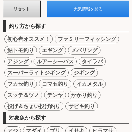
釣り方から探す
初心者オススメ！
ファミリーフィッシング
鮎トモ釣り
エギング
メバリング
アジング
ルアーシーバス
タイラバ
スーパーライトジギング
ジギング
フカセ釣り
コマセ釣り
イカメタル
スッテ＆ツノ
テンヤ
かかり釣り
投げ＆ちょい投げ釣り
サビキ釣り
対象魚から探す
アジ
マダイ
ブリ
イサキ
ヒラマサ