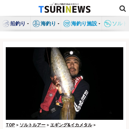
コ
ン
テ
船釣り
海釣り
海釣り施設
ソルト
ン
ツ
へ
ス
キ
ッ
プ
TOP
>
ソルトルアー
>
エギング&イカメタル
>