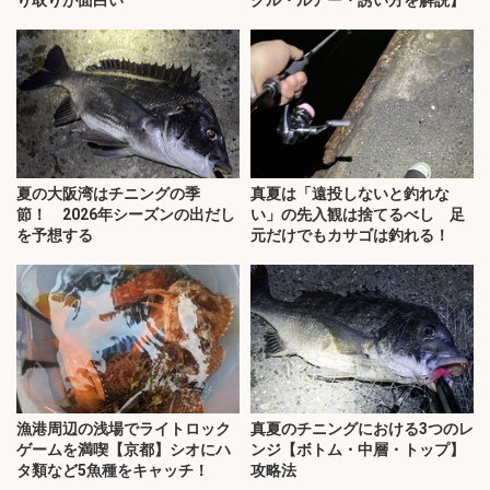
り取りが面白い
クル・ルアー・誘い方を解説】
夏の大阪湾はチニングの季
真夏は「遠投しないと釣れな
節！ 2026年シーズンの出だし
い」の先入観は捨てるべし 足
を予想する
元だけでもカサゴは釣れる！
漁港周辺の浅場でライトロック
真夏のチニングにおける3つのレ
ゲームを満喫【京都】シオにハ
ンジ【ボトム・中層・トップ】
タ類など5魚種をキャッチ！
攻略法