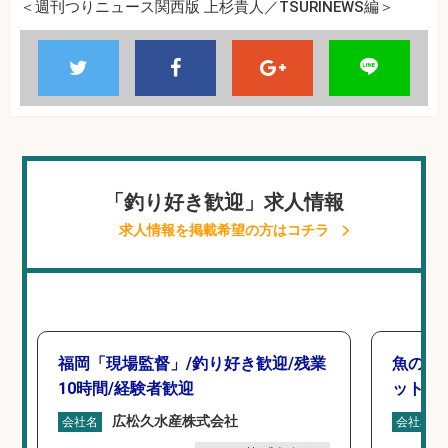
＜週刊つりニュース関西版 上杉貴人／TSURINEWS編＞
「釣り好き歓迎」求人情報
求人情報を掲載希望の方はコチラ
福岡「現場監督」/釣り好き歓迎/残業
魚の「
10時間/経験者歓迎
ットを
広松久水産株式会社
会社名
会社名