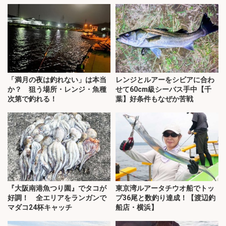
「満月の夜は釣れない」は本当
レンジとルアーをシビアに合わ
か？ 狙う場所・レンジ・魚種
せて60cm級シーバス手中【千
次第で釣れる！
葉】好条件もなぜか苦戦
『大阪南港魚つり園』でタコが
東京湾ルアータチウオ船でトッ
好調！ 全エリアをランガンで
プ36尾と数釣り達成！【渡辺釣
マダコ24杯キャッチ
船店・横浜】