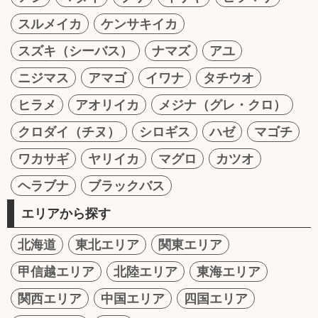
スルメイカ
ケンサキイカ
スズキ（シーバス）
ナマズ
アユ
ニジマス
アマゴ
イワナ
タチウオ
ヒラメ
アオリイカ
メジナ（グレ・クロ）
クロダイ（チヌ）
シロギス
ハゼ
マゴチ
ワカサギ
ヤリイカ
マグロ
カツオ
ヘラブナ
ブラックバス
エリアから探す
北海道
東北エリア
関東エリア
甲信越エリア
北陸エリア
東海エリア
関西エリア
中国エリア
四国エリア