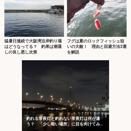
猛暑日連続で大阪湾沿岸釣り場
フグは夏のロックフィッシュ狙
はどうなってる？ 釣果は潮通
いの大敵！ 理由と回避方法3選
しの良し悪し次第
を解説
釣れる常夜灯と釣れない常夜灯は何が違
う？ 「少し暗い場所」に目を向けてみよ
う