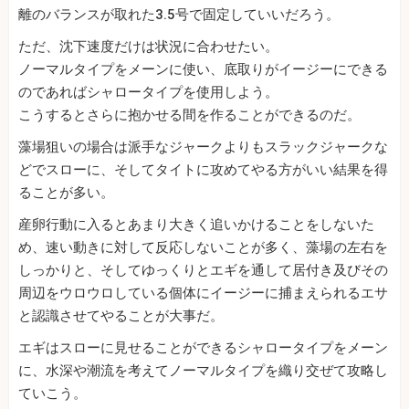
離のバランスが取れた3.5号で固定していいだろう。
ただ、沈下速度だけは状況に合わせたい。
ノーマルタイプをメーンに使い、底取りがイージーにできる
のであればシャロータイプを使用しよう。
こうするとさらに抱かせる間を作ることができるのだ。
藻場狙いの場合は派手なジャークよりもスラックジャークな
どでスローに、そしてタイトに攻めてやる方がいい結果を得
ることが多い。
産卵行動に入るとあまり大きく追いかけることをしないた
め、速い動きに対して反応しないことが多く、藻場の左右を
しっかりと、そしてゆっくりとエギを通して居付き及びその
周辺をウロウロしている個体にイージーに捕まえられるエサ
と認識させてやることが大事だ。
エギはスローに見せることができるシャロータイプをメーン
に、水深や潮流を考えてノーマルタイプを織り交ぜて攻略し
ていこう。