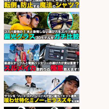
釣り具のリールやペダルの製造/福
井県あわら市
株式会社UPP
会社名
sponsored by 求人ボックス
釣り具などの出荷作業～～/工場/製
造
UTグループ株式会社
会社名
sponsored by 求人ボックス
さらに求人情報を見る