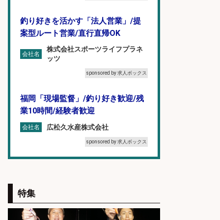
釣り好きを活かす「法人営業」/提
案型ルート営業/直行直帰OK
株式会社スポーツライフプラネ
会社名
ッツ
sponsored by 求人ボックス
福岡「現場監督」/釣り好き歓迎/残
業10時間/経験者歓迎
広松久水産株式会社
会社名
sponsored by 求人ボックス
8月開始/釣り具メーカーでの営業ア
シスタントのお仕事/残業なし/即日
勤務可/営業事務/軽作業
特集
株式会社パソナ
会社名