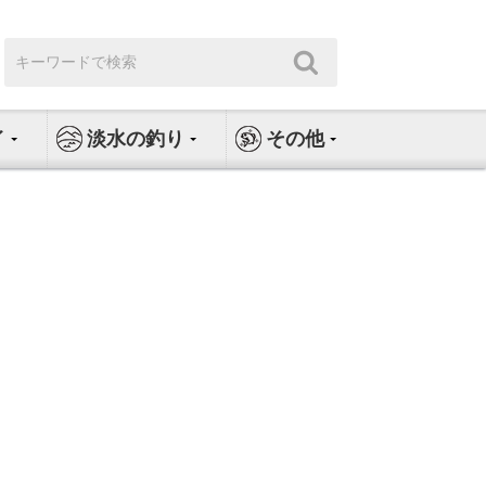
検
検
索:
索
イ
淡水の釣り
その他