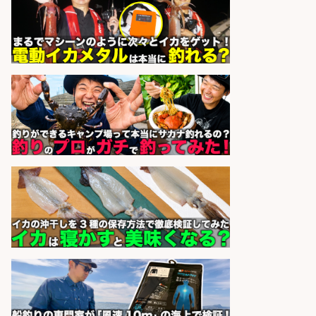
sponsored by 求人ボックス
魚の「バイヤー」貴方の目利きでヒ
ットを生む、裁量バイヤー募集
株式会社コムライン
会社名
sponsored by 求人ボックス
オキアミをはじめとする釣り餌の
「製造」/釣り好き歓迎
広松久水産株式会社
会社名
sponsored by 求人ボックス
釣り好き必見「釣具の設計開
発」/DAIWA公認製品/年休117日
株式会社スポーツライフプラネ
会社名
ッツ
sponsored by 求人ボックス