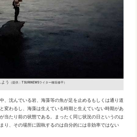
しよう
（提供：TSURINEWSライター檜垣修平）
中、沈んでいる岩、海藻等の魚が足を止めるもしくは通り道
と変わるし、海藻は生えている時期と生えていない時期があ
が当たり前の状態である。まったく同じ状況の日というのは
まり、その場所に固執するのは自分的には非効率ではない