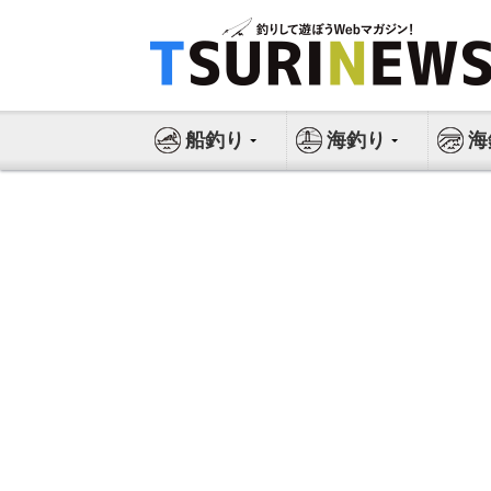
コ
ン
テ
ン
ツ
船釣り
海釣り
海
へ
ス
キ
ッ
プ