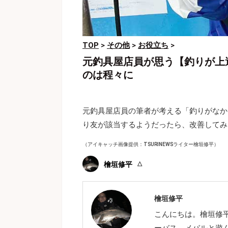
TOP
>
その他
>
お役立ち
>
元釣具屋店員が思う【釣りが上
のは程々に
元釣具屋店員の筆者が考える「釣りがなか
り友が該当するようだったら、改善してみ
（アイキャッチ画像提供：TSURINEWSライター檜垣修平）
檜垣修平
檜垣修平
こんにちは。檜垣修
ーバス、メバルと遊