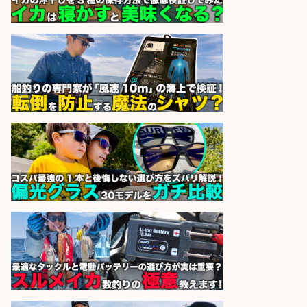
通費支給/制服貸与/正社員登用あり
株式会社REnista
会社名
sponsored by 求人ボックス
釣り具のかんたん軽作業/高収入/交
通費支給/制服貸与/正社員登用あり
株式会社REnista
会社名
sponsored by 求人ボックス
和食, 日本料理・懐石料理/店長・店
長候補/本物を知る大人の隠れ家!魚
の価値を上げ、地域を元気に!店長候
補募集
酒場あらかぶ 酒場あらかぶ
会社名
sponsored by 求人ボックス