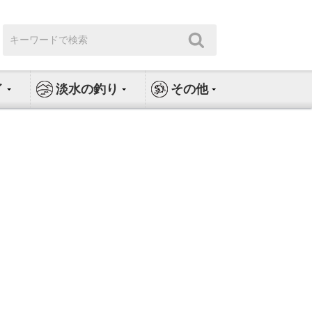
検
検
索:
索
イ
淡水の釣り
その他