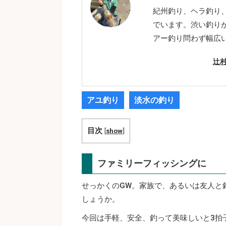
紀州釣り、ヘラ釣り
でいます。渋い釣り
アー釣り問わず幅広
辻村
アユ釣り
淡水の釣り
目次
[
show
]
ファミリーフィッシングに
せっかくのGW。家族で、あるいは友人と
しょうか。
今回は手軽、安全、釣って美味しいと3拍