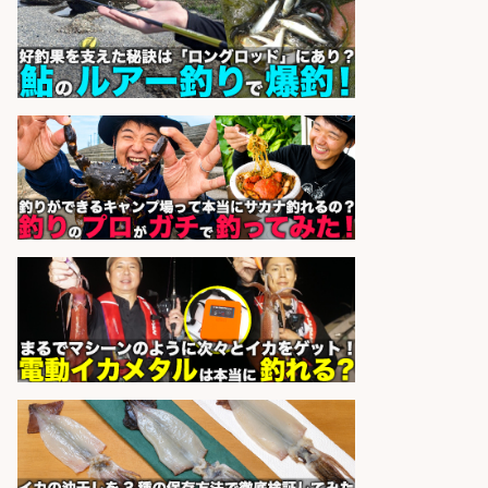
造
UTグループ株式会社
会社名
sponsored by 求人ボックス
倉庫での釣り用品の軽作業スタッ
フ/未経験歓迎/交通費支給/制服貸
与/正社員登用あり
株式会社REnista
会社名
sponsored by 求人ボックス
福岡「現場監督」/釣り好き歓迎/残
業10時間/経験者歓迎
広松久水産株式会社
会社名
sponsored by 求人ボックス
釣り具のかんたん軽作業/高収入/交