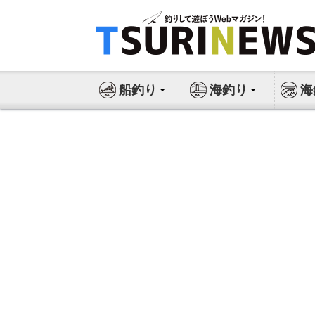
コ
ン
テ
ン
ツ
船釣り
海釣り
海
へ
ス
キ
ッ
プ