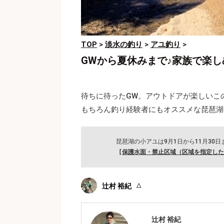
TOP
>
淡水の釣り
>
アユ釣り
>
GWから夏休みまで♪家族で楽
待ちに待ったGW。アウトドアが楽しいこ
もちろん釣り経験者にもオススメな琵琶湖
琵琶湖の小アユは9月1日から11月30
【
保護水面・禁止区域（区域を指定した
辻村 裕紀
辻村 裕紀