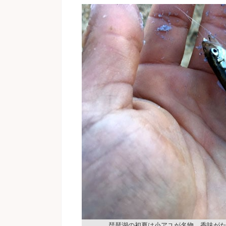
琵琶湖の初夏は小アユが名物。香味が