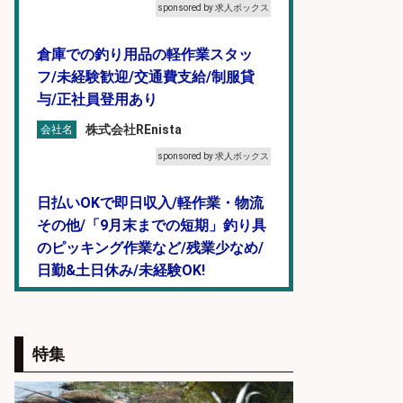
sponsored by 求人ボックス
倉庫での釣り用品の軽作業スタッ
フ/未経験歓迎/交通費支給/制服貸
与/正社員登用あり
株式会社REnista
会社名
sponsored by 求人ボックス
日払いOKで即日収入/軽作業・物流
その他/「9月末までの短期」釣り具
のピッキング作業など/残業少なめ/
日勤&土日休み/未経験OK!
UTエージェント株式会社 関西第
会社名
二CU
sponsored by 求人ボックス
特集
釣り具などの出荷作業～～/工場/製