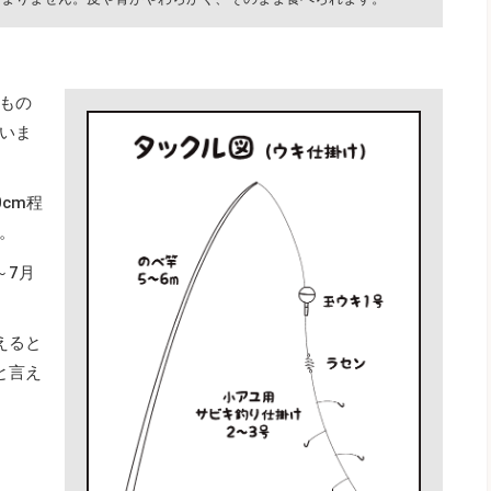
もの
いま
cm程
。
～7月
えると
と言え