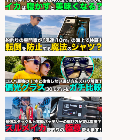
レジ打ち/日払いOK/おさかなの三枚
おろし/新潟県/小千谷市
株式会社G&G
会社名
sponsored by 求人ボックス
日払いOKで即日収入/製造スタッフ/
「堺市堺区」「時給1,600円」日払
いOK・入社祝金10万円/堺市堺区の
工場で自転車部品や釣り具の組立/
未経験歓迎/土日祝休みで年間休日
126日
パーソルファクトリーパートナ
会社名
ーズ株式会社
sponsored by 求人ボックス