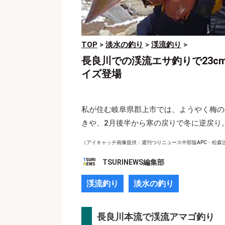
TOP
>
淡水の釣り
>
渓流釣り
>
長良川での渓流エサ釣りで23c
イズ登場
私が住む岐阜県郡上市では、ようやく梅の
きや、2月後半から寒の戻りで冬に逆戻り
（アイキャッチ画像提供：週刊つりニュース中部版APC・松森
TSURINEWS編集部
渓流釣り
淡水の釣り
長良川本流で渓流アマゴ釣り