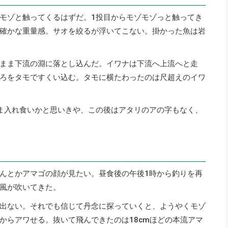
モゾと触ってくるはずだ。1投目からモゾモゾっと触ってき
確かな重量感。サオを絞るが浮いてこない。掛かった魚は岩
まま下流の淵に落とし込んだ。イワナは下流へ上流へと走
ろをタモですくい込む。タモに横たわったのは尺超えのイワ
ま入れ食いかと思いきや、この後はアタリのアの字もなく、
んとかアマゴの顔が見たい。昼食後の午後1時から釣りを再
風が吹いてきた。
出ない。それでも信じて丹念に探っていくと、ようやくモゾ
からアワせる。抜いて飛んできたのは18cmほどの本流アマ