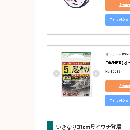
Ama
Yahoo!
オーナー(OWNE
OWNER(オ
No.16598
Ama
Yahoo!
いきなり31cm尺イワナ登場