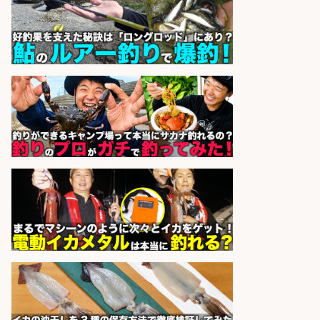
販売スタッフ/「未経験歓迎」魚を
捌く作業なし!イオン食品売場スタッ
フ募集/東京都/目黒区
イオンスタイル碑文谷店
会社名
sponsored by 求人ボックス
和食, 居酒屋/キッチンスタッフ/天草
の魚と馬刺しの店 キッチンスタッフ
正社員募集
天草の魚と馬刺しの店 魚粋 天草
会社名
の魚と馬刺しの店 魚粋
sponsored by 求人ボックス
フィッシング用品の「製品開発設
計」
メガバス株式会社
会社名
sponsored by 求人ボックス