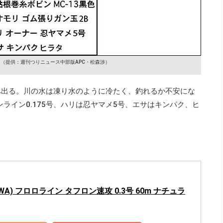
け
（提供：週刊つりニュース中部版APC・松森渉）
へ出る。川の水は凍り水のように冷たく、釣れるか不安にな
ライン0.175号、ハリは忍ヤマメ5号、エサはキンパク、ヒ
WA) フロロライン タフロン速攻 0.3号 60m ナチュラ