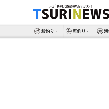
コ
ン
テ
ン
ツ
船釣り
海釣り
海
へ
ス
キ
ッ
プ