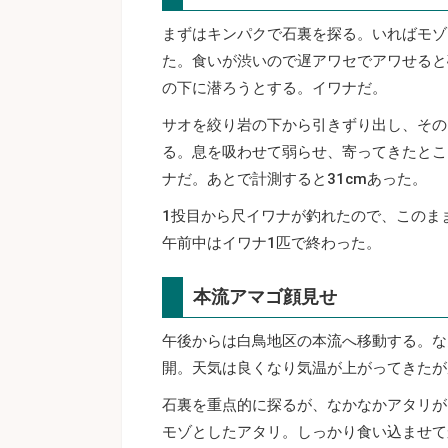
まずはキンパクで石裏を探る。いればモゾ
た。食いが渋いので遅アワセでアワせると
の下に潜ろうとする。イワナだ。
サオを絞り岩の下から引きずり出し、その
る。息を吸わせて弱らせ、寄ってきたとこ
ナだ。あとで計測すると31cmあった。
1投目から尺イワナが釣れたので、このま
午前中はイワナ1匹で終わった。
本流アマゴ顔見せ
午後からは白鳥地区の本流へ移動する。な
開。天気は良くなり気温が上がってきたが
石裏を重点的に探るが、なかなかアタリが
モゾとしたアタリ。しっかり食い込ませて