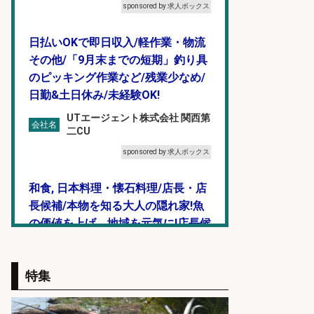
sponsored by 求人ボックス
日払いOKで即日収入/軽作業・物流
その他/「9月末までの短期」釣り具
のピッキング作業など/残業少なめ/
日勤&土日休み/未経験OK!
UTエージェント株式会社 関西第
会社名
二CU
sponsored by 求人ボックス
和食, 日本料理・懐石料理/店長・店
長候補/本物を知る大人の隠れ家!魚
の価値を上げ、地域を元気に!店長候
補募集
酒場あらかぶ 酒場あらかぶ
会社名
特集
sponsored by 求人ボックス