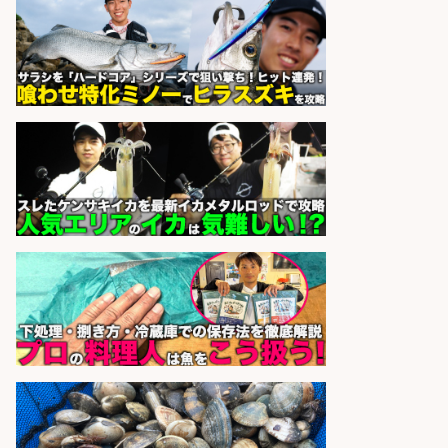
精肉・青果・鮮魚販売/「志布志
市」「時給1,150円〜」志布志市内
でお魚のカットや商品の陳列スタッ
フ/車通勤OK×時間選べる×未経験歓
迎/鹿児島県/志布志市
株式会社ホットスタッフ鹿児島
会社名
sponsored by 求人ボックス
さらに求人情報を見る