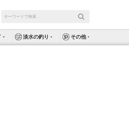
検
検
索:
索
イ
淡水の釣り
その他