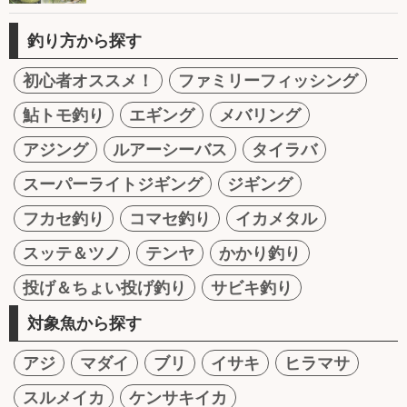
釣り方から探す
初心者オススメ！
ファミリーフィッシング
鮎トモ釣り
エギング
メバリング
アジング
ルアーシーバス
タイラバ
スーパーライトジギング
ジギング
フカセ釣り
コマセ釣り
イカメタル
スッテ＆ツノ
テンヤ
かかり釣り
投げ＆ちょい投げ釣り
サビキ釣り
対象魚から探す
アジ
マダイ
ブリ
イサキ
ヒラマサ
スルメイカ
ケンサキイカ