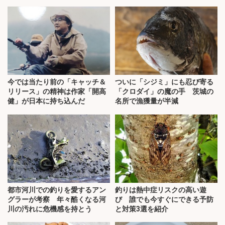
今では当たり前の「キャッチ＆
ついに「シジミ」にも忍び寄る
リリース」の精神は作家「開高
「クロダイ」の魔の手 茨城の
健」が日本に持ち込んだ
名所で漁獲量が半減
都市河川での釣りを愛するアン
釣りは熱中症リスクの高い遊
グラーが考察 年々酷くなる河
び 誰でも今すぐにできる予防
川の汚れに危機感を持とう
と対策3選を紹介