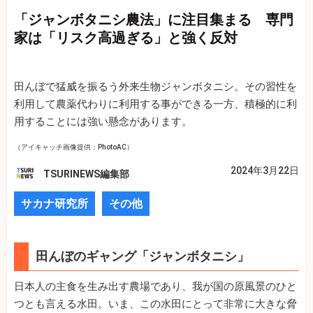
「ジャンボタニシ農法」に注目集まる 専門
家は「リスク高過ぎる」と強く反対
田んぼで猛威を振るう外来生物ジャンボタニシ。その習性を
利用して農薬代わりに利用する事ができる一方、積極的に利
用することには強い懸念があります。
（アイキャッチ画像提供：PhotoAC）
2024年3月22日
TSURINEWS編集部
サカナ研究所
その他
田んぼのギャング「ジャンボタニシ」
日本人の主食を生み出す農場であり、我が国の原風景のひと
つとも言える水田。いま、この水田にとって非常に大きな脅