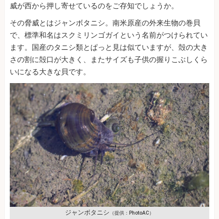
威が西から押し寄せているのをご存知でしょうか。
その脅威とはジャンボタニシ。南米原産の外来生物の巻貝
で、標準和名はスクミリンゴガイという名前がつけられてい
ます。国産のタニシ類とぱっと見は似ていますが、殻の大き
さの割に殻口が大きく、またサイズも子供の握りこぶしくら
いになる大きな貝です。
ジャンボタニシ
（提供：PhotoAC）