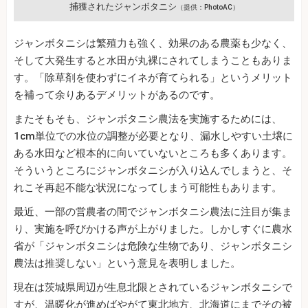
捕獲されたジャンボタニシ
（提供：PhotoAC）
ジャンボタニシは繁殖力も強く、効果のある農薬も少なく、
そして大発生すると水田が丸裸にされてしまうこともありま
す。「除草剤を使わずにイネが育てられる」というメリット
を補って余りあるデメリットがあるのです。
またそもそも、ジャンボタニシ農法を実施するためには、
1cm単位での水位の調整が必要となり、漏水しやすい土壌に
ある水田など根本的に向いていないところも多くあります。
そういうところにジャンボタニシが入り込んでしまうと、そ
れこそ再起不能な状況になってしまう可能性もあります。
最近、一部の営農者の間でジャンボタニシ農法に注目が集ま
り、実施を呼びかける声が上がりました。しかしすぐに農水
省が「ジャンボタニシは危険な生物であり、ジャンボタニシ
農法は推奨しない」という意見を表明しました。
現在は茨城県周辺が生息北限とされているジャンボタニシで
すが、温暖化が進めばやがて東北地方、北海道にまでその被