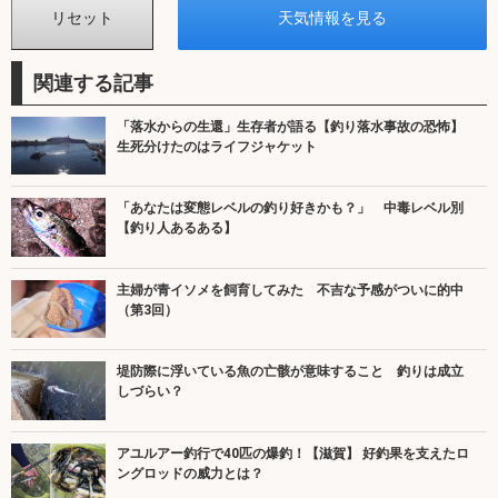
関連する記事
「落水からの生還」生存者が語る【釣り落水事故の恐怖】
生死分けたのはライフジャケット
「あなたは変態レベルの釣り好きかも？」 中毒レベル別
【釣り人あるある】
主婦が青イソメを飼育してみた 不吉な予感がついに的中
（第3回）
堤防際に浮いている魚の亡骸が意味すること 釣りは成立
しづらい？
アユルアー釣行で40匹の爆釣！【滋賀】 好釣果を支えたロ
ングロッドの威力とは？