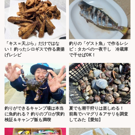
「キス＝天ぷら」だけではな
釣りの「ゲスト魚」で作るレシ
い！ 釣ったシロギスで作る唐揚
ピ：タカベの一夜干し 冷蔵庫
げレシピ
で干せばOK！
釣りができるキャンプ場は本当
夏でも潮干狩りは楽しめる！
に魚釣れる？ 釣りのプロが実釣
前島でハマグリ＆アサリを調査
検証＆キャンプ飯も満喫
してみた【愛知】