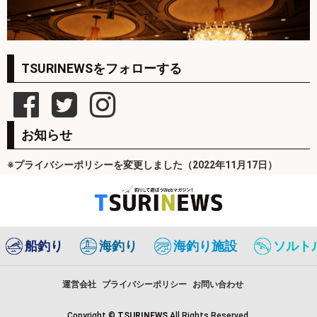
TSURINEWSをフォローする
お知らせ
※プライバシーポリシーを変更しました（2022年11月17日）
船釣り
海釣り
海釣り施設
ソルト
運営会社
プライバシーポリシー
お問い合わせ
Copyright ©
TSURINEWS
All Rights Reserved.