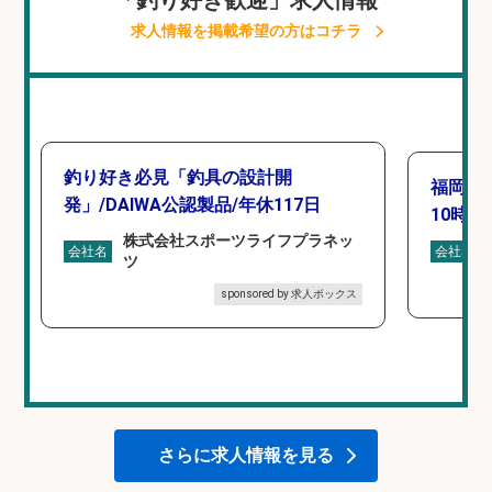
「釣り好き歓迎」求人情報
求人情報を掲載希望の方はコチラ
釣り好き必見「釣具の設計開
福岡「
発」/DAIWA公認製品/年休117日
10時間
株式会社スポーツライフプラネッ
会社名
会社名
ツ
sponsored by 求人ボックス
さらに求人情報を見る