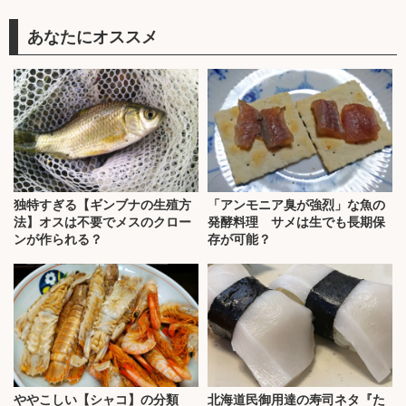
あなたにオススメ
独特すぎる【ギンブナの生殖方
「アンモニア臭が強烈」な魚の
法】オスは不要でメスのクロー
発酵料理 サメは生でも長期保
ンが作られる？
存が可能？
ややこしい【シャコ】の分類
北海道民御用達の寿司ネタ『た