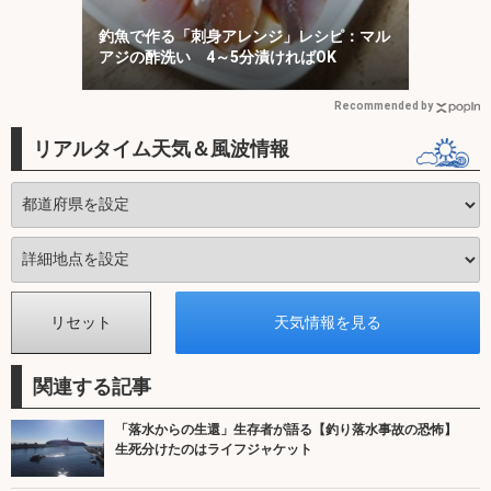
釣魚で作る「刺身アレンジ」レシピ：マル
アジの酢洗い 4～5分漬ければOK
Recommended by
リアルタイム天気＆風波情報
関連する記事
「落水からの生還」生存者が語る【釣り落水事故の恐怖】
生死分けたのはライフジャケット