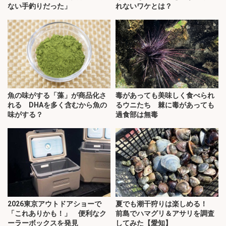
ない手釣りだった」
れないワケとは？
魚の味がする「藻」が商品化さ
毒があっても美味しく食べられ
れる DHAを多く含むから魚の
るウニたち 棘に毒があっても
味がする？
過食部は無毒
2026東京アウトドアショーで
夏でも潮干狩りは楽しめる！
「これありかも！」 便利なク
前島でハマグリ＆アサリを調査
ーラーボックスを発見
してみた【愛知】