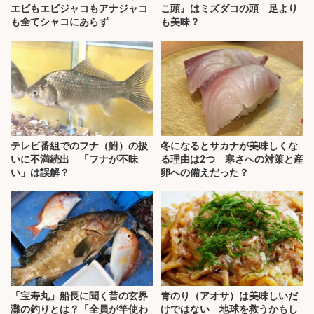
エビもエビジャコもアナジャコ
こ頭』はミズダコの頭 足より
も全てシャコにあらず
も美味？
テレビ番組でのフナ（鮒）の扱
冬になるとサカナが美味しくな
いに不満続出 「フナが不味
る理由は2つ 寒さへの対策と産
い」は誤解？
卵への備えだった？
「宝寿丸」船長に聞く昔の玄界
青のり（アオサ）は美味しいだ
灘の釣りとは？「全員が竿使わ
けではない 地球を救うかもし