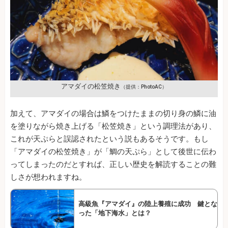
アマダイの松笠焼き
（提供：PhotoAC）
加えて、アマダイの場合は鱗をつけたままの切り身の鱗に油
を塗りながら焼き上げる「松笠焼き」という調理法があり、
これが天ぷらと誤認されたという説もあるそうです。もし
「アマダイの松笠焼き」が「鯛の天ぷら」として後世に伝わ
ってしまったのだとすれば、正しい歴史を解読することの難
しさが想われますね。
高級魚『アマダイ』の陸上養殖に成功 鍵とな
った「地下海水」とは？