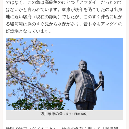
ではなく、この魚は高級魚のひとつ「アマダイ」だったので
はないかと言われています。家康が晩年を過ごしたのは出身
地に近い駿府（現在の静岡）でしたが、このすぐ沖合に広が
る駿河湾は浜のすぐ先から水深があり、昔も今もアマダイの
好漁場となっています。
徳川家康の像
（提供：PhotoAC）
静岡ではアマダイのことを、漁場の名前を取って「興津鯛」