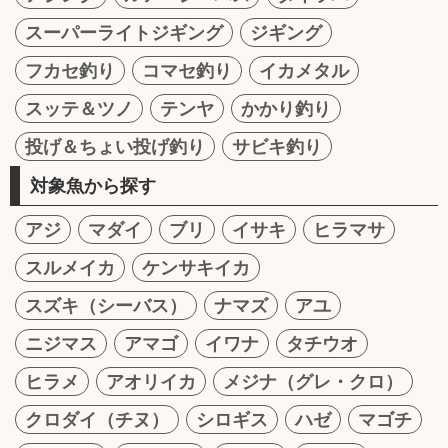
スーパーライトジギング
ジギング
フカセ釣り
コマセ釣り
イカメタル
スッテ＆ツノ
テンヤ
かかり釣り
投げ＆ちょい投げ釣り
サビキ釣り
対象魚から探す
アジ
マダイ
ブリ
イサキ
ヒラマサ
スルメイカ
ケンサキイカ
スズキ（シーバス）
ナマズ
アユ
ニジマス
アマゴ
イワナ
タチウオ
ヒラメ
アオリイカ
メジナ（グレ・クロ）
クロダイ（チヌ）
シロギス
ハゼ
マゴチ