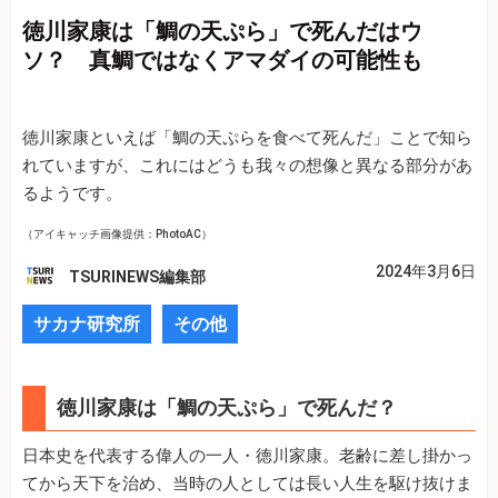
徳川家康は「鯛の天ぷら」で死んだはウ
ソ？ 真鯛ではなくアマダイの可能性も
徳川家康といえば「鯛の天ぷらを食べて死んだ」ことで知ら
れていますが、これにはどうも我々の想像と異なる部分があ
るようです。
（アイキャッチ画像提供：PhotoAC）
2024年3月6日
TSURINEWS編集部
サカナ研究所
その他
徳川家康は「鯛の天ぷら」で死んだ？
日本史を代表する偉人の一人・徳川家康。老齢に差し掛かっ
てから天下を治め、当時の人としては長い人生を駆け抜けま