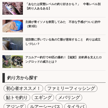
「あなたは変態レベルの釣り好きかも？」 中毒レベル別
【釣り人あるある】
主婦が青イソメを飼育してみた 不吉な予感がついに的中
（第3回）
堤防際に浮いている魚の亡骸が意味すること 釣りは成立
しづらい？
アユルアー釣行で40匹の爆釣！【滋賀】 好釣果を支えたロ
ングロッドの威力とは？
釣り方から探す
初心者オススメ！
ファミリーフィッシング
鮎トモ釣り
エギング
メバリング
アジング
ルアーシーバス
タイラバ