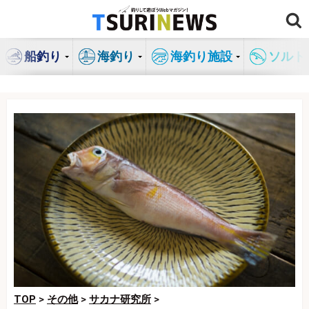
コ
ン
テ
船釣り
海釣り
海釣り施設
ソルト
ン
ツ
へ
ス
キ
ッ
プ
TOP
>
その他
>
サカナ研究所
>