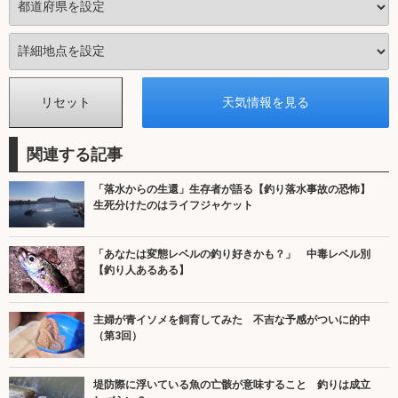
関連する記事
「落水からの生還」生存者が語る【釣り落水事故の恐怖】
生死分けたのはライフジャケット
「あなたは変態レベルの釣り好きかも？」 中毒レベル別
【釣り人あるある】
主婦が青イソメを飼育してみた 不吉な予感がついに的中
（第3回）
堤防際に浮いている魚の亡骸が意味すること 釣りは成立