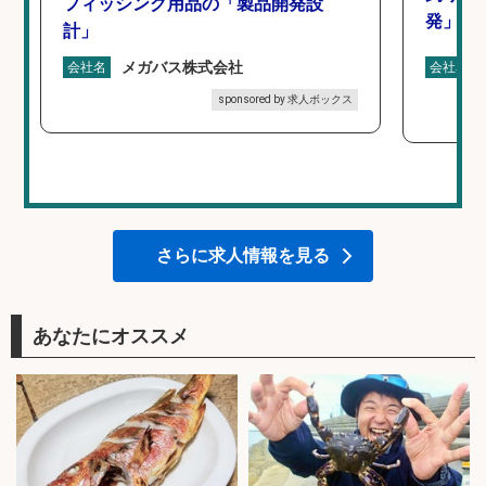
フィッシング用品の「製品開発設
発」/D
計」
メガバス株式会社
会社名
会社名
sponsored by 求人ボックス
さらに求人情報を見る
あなたにオススメ