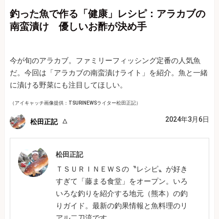
釣った魚で作る「健康」レシピ：アラカブの
南蛮漬け 優しいお酢が決め手
今が旬のアラカブ。ファミリーフィッシング定番の人気魚
だ。今回は「アラカブの南蛮漬けライト」を紹介。魚と一緒
に漬ける野菜にも注目してほしい。
（アイキャッチ画像提供：TSURINEWSライター松田正記）
2024年3月6日
松田正記
松田正記
ＴＳＵＲＩＮＥＷＳの〝レシピ〟が好き
すぎて「藤まる食堂」をオープン。いろ
いろな釣りを紹介する地元（熊本）の釣
りガイド。最新の釣果情報と魚料理のリ
アル二刀流です。