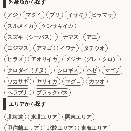
対象魚から探す
アジ
マダイ
ブリ
イサキ
ヒラマサ
スルメイカ
ケンサキイカ
スズキ（シーバス）
ナマズ
アユ
ニジマス
アマゴ
イワナ
タチウオ
ヒラメ
アオリイカ
メジナ（グレ・クロ）
クロダイ（チヌ）
シロギス
ハゼ
マゴチ
ワカサギ
ヤリイカ
マグロ
カツオ
ヘラブナ
ブラックバス
エリアから探す
北海道
東北エリア
関東エリア
甲信越エリア
北陸エリア
東海エリア