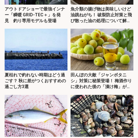
アウトドアショーで最強インナ
魚介類の揚げ物は美味しいけど
ー「瞬暖 GRID-TEC＋」を発
油跳ねがち！ 破裂防止対策と飛
見 釣り専用モデルも登場
び散った油の処理について解
説！
夏枯れで釣れない時期はどう過
田んぼの大敵「ジャンボタニ
ごす？ 秋に差がつくおすすめの
シ」対策に秘策登場！ 梅酒作り
過ごし方3選
に使われた後の「漬け梅」が効
く？