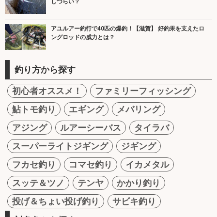
しづらい？
アユルアー釣行で40匹の爆釣！【滋賀】 好釣果を支えたロ
ングロッドの威力とは？
釣り方から探す
初心者オススメ！
ファミリーフィッシング
鮎トモ釣り
エギング
メバリング
アジング
ルアーシーバス
タイラバ
スーパーライトジギング
ジギング
フカセ釣り
コマセ釣り
イカメタル
スッテ＆ツノ
テンヤ
かかり釣り
投げ＆ちょい投げ釣り
サビキ釣り