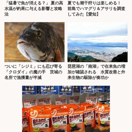
「猛暑で魚が消える？」 夏の高
夏でも潮干狩りは楽しめる！
水温が釣果に与える影響と攻略
前島でハマグリ＆アサリを調査
法
してみた【愛知】
ついに「シジミ」にも忍び寄る
琵琶湖の「南湖」で在来魚の増
「クロダイ」の魔の手 茨城の
加が確認される 水質改善と外
名所で漁獲量が半減
来生物の駆除が奏功か