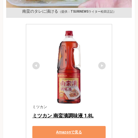
南蛮のタレに漬ける
（提供：TSURINEWSライター松田正記）
ミツカン
ミツカン 南蛮漬調味液 1.8L
Amazonで見る