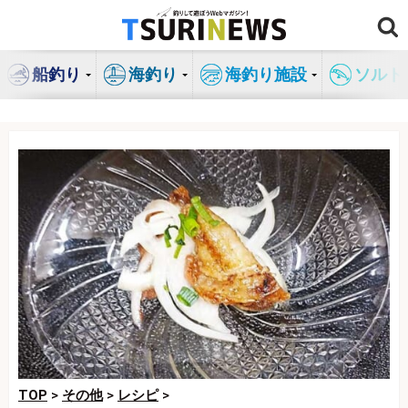
コ
ン
テ
船釣り
海釣り
海釣り施設
ソルト
ン
ツ
へ
ス
キ
ッ
プ
TOP
>
その他
>
レシピ
>