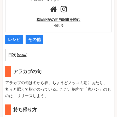
松田正記の担当記事を読む
×
閉じる
レシピ
その他
目次
[
show
]
アラカブの旬
アラカブの旬は冬から春。ちょうどノッコミ期にあたり、
丸々と肥えて脂がのっている。ただ、抱卵で「腹パン」のも
のは、リリースしよう。
持ち帰り方