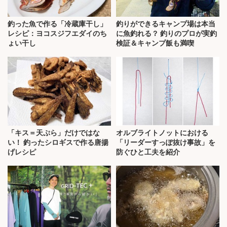
釣った魚で作る「冷蔵庫干し」
釣りができるキャンプ場は本当
レシピ：ヨコスジフエダイのち
に魚釣れる？ 釣りのプロが実釣
ょい干し
検証＆キャンプ飯も満喫
「キス＝天ぷら」だけではな
オルブライトノットにおける
い！ 釣ったシロギスで作る唐揚
「リーダーすっぽ抜け事故」を
げレシピ
防ぐひと工夫を紹介