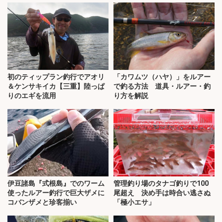
初のティップラン釣行でアオリ
「カワムツ（ハヤ）」をルアー
＆ケンサキイカ【三重】陸っぱ
で釣る方法 道具・ルアー・釣
りのエギを流用
り方を解説
伊豆諸島『式根島』でのワーム
管理釣り場のタナゴ釣りで100
使ったルアー釣行で巨大ザメに
尾超え 決め手は時合い逃さぬ
コバンザメと珍客揃い
「極小エサ」