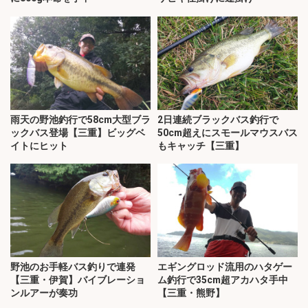
雨天の野池釣行で58cm大型ブラ
2日連続ブラックバス釣行で
ックバス登場【三重】ビッグベ
50cm超えにスモールマウスバス
イトにヒット
もキャッチ【三重】
野池のお手軽バス釣りで連発
エギングロッド流用のハタゲー
【三重・伊賀】バイブレーショ
ム釣行で35cm超アカハタ手中
ンルアーが奏功
【三重・熊野】