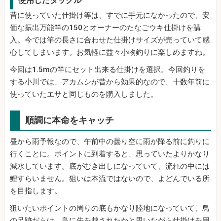
使用したタックル
昔に使っていた仕掛け等は、すでに手元になかったので、安
価な振出万能竿の150とオーナーのたなごウキ仕掛けを購
入。今では竿の長さに合わせた仕掛けサイズが売っていて感
心してしまいます。お気軽に益々小物釣りに楽しめますね。
今回は1.5mの竿にセット出来る仕掛けを選択。今回釣りを
する小川では、アカムシが昔から効果的なので、十数年前に
使っていたエサと同じものを購入しました。
順調に本命をキャッチ
昼から雨予報なので、午前中の曇り空に雨が降る前に釣りに
行くことに。ポイントに到着すると、思っていたよりかなり
減水しています。底がむき出しになっていて、流れの中には
鯉すらいません。狙いは本流ではないので、よどんでいる所
を目指します。
狙いたいポイントの周りの底もかなり陸地になっていて、鳥
の足跡だらけ。鳥に先を越されたかと思いながら仕掛けを用