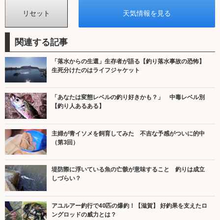
関連する記事
「落水からの生還」生存者が語る【釣り落水事故の恐怖】
生死分けたのはライフジャケット
「あなたは変態レベルの釣り好きかも？」 中毒レベル別
【釣り人あるある】
主婦が青イソメを飼育してみた 不吉な予感がついに的中
（第3回）
堤防際に浮いている魚の亡骸が意味すること 釣りは成立
しづらい？
アユルアー釣行で40匹の爆釣！【滋賀】 好釣果を支えたロ
ングロッドの威力とは？