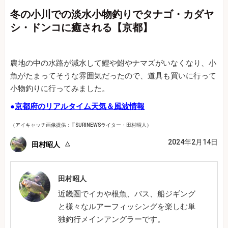
冬の小川での淡水小物釣りでタナゴ・カダヤ
シ・ドンコに癒される【京都】
農地の中の水路が減水して鯉や鮒やナマズがいなくなり、小
魚がたまってそうな雰囲気だったので、道具も買いに行って
小物釣りに行ってみました。
●
京都府のリアルタイム天気＆風波情報
（アイキャッチ画像提供：TSURINEWSライター・田村昭人）
2024年2月14日
田村昭人
田村昭人
近畿圏でイカや根魚、バス、船ジギング
と様々なルアーフィッシングを楽しむ単
独釣行メインアングラーです。