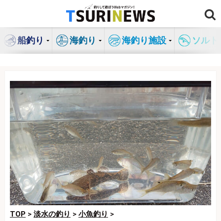
コ
ン
テ
船釣り
海釣り
海釣り施設
ソルト
ン
ツ
へ
ス
キ
ッ
プ
TOP
>
淡水の釣り
>
小魚釣り
>