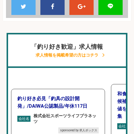
「釣り好き歓迎」求人情報
求人情報を掲載希望の方はコチラ
和食,
釣り好き必見「釣具の設計開
候補/
発」/DAIWA公認製品/年休117日
値を上
株式会社スポーツライフプラネッ
集
会社名
ツ
会社名
sponsored by 求人ボックス