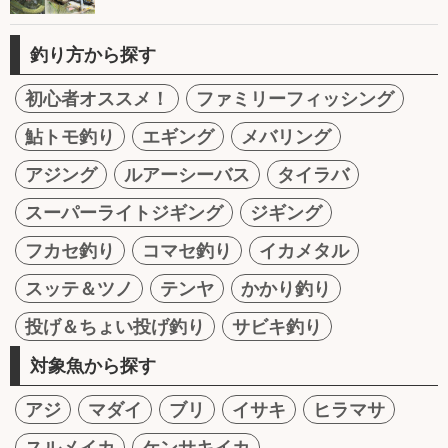
釣り方から探す
初心者オススメ！
ファミリーフィッシング
鮎トモ釣り
エギング
メバリング
アジング
ルアーシーバス
タイラバ
スーパーライトジギング
ジギング
フカセ釣り
コマセ釣り
イカメタル
スッテ＆ツノ
テンヤ
かかり釣り
投げ＆ちょい投げ釣り
サビキ釣り
対象魚から探す
アジ
マダイ
ブリ
イサキ
ヒラマサ
スルメイカ
ケンサキイカ