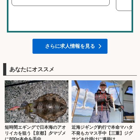
さらに求人情報を見る
あなたにオススメ
短時間エギングで日本海のアオ
近海ジギング釣行で本命マハタ
リイカを狙う【京都】夕マヅメ
不発もカマス手中【三重】ジグ
に800g本命を手中
サビキ仕掛けに連掛け