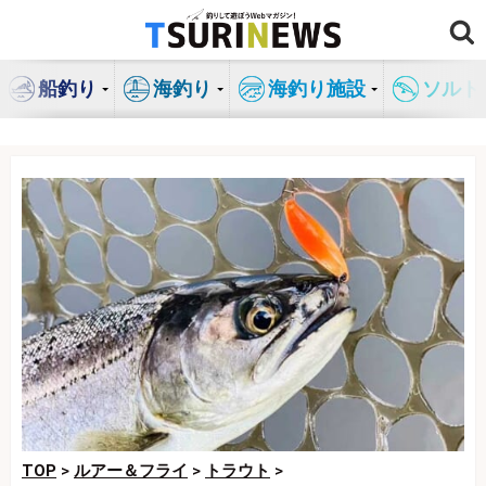
コ
ン
テ
船釣り
海釣り
海釣り施設
ソルト
ン
ツ
へ
ス
キ
ッ
プ
TOP
>
ルアー＆フライ
>
トラウト
>