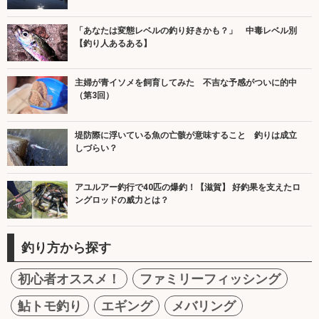
「あなたは変態レベルの釣り好きかも？」 中毒レベル別
【釣り人あるある】
主婦が青イソメを飼育してみた 不吉な予感がついに的中
（第3回）
堤防際に浮いている魚の亡骸が意味すること 釣りは成立
しづらい？
アユルアー釣行で40匹の爆釣！【滋賀】 好釣果を支えたロ
ングロッドの威力とは？
釣り方から探す
初心者オススメ！
ファミリーフィッシング
鮎トモ釣り
エギング
メバリング