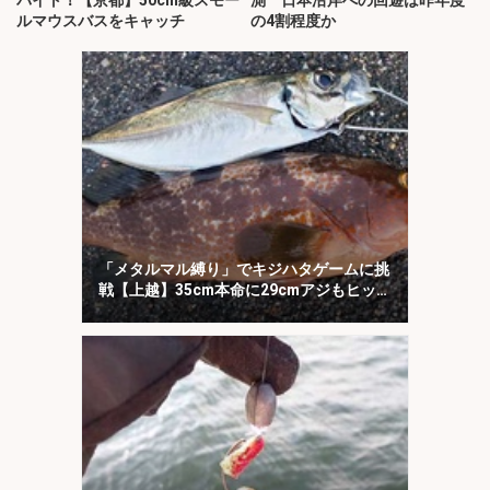
バイト！【京都】50cm級スモー
測 日本沿岸への回遊は昨年度
ルマウスバスをキャッチ
の4割程度か
「メタルマル縛り」でキジハタゲームに挑
戦【上越】35cm本命に29cmアジもヒッ
ト！