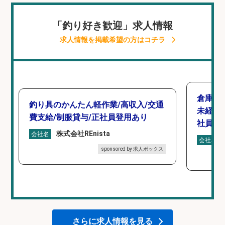
「釣り好き歓迎」求人情報
求人情報を掲載希望の方はコチラ
倉庫で
釣り具のかんたん軽作業/高収入/交通
未経験
費支給/制服貸与/正社員登用あり
社員登
株式会社REnista
会社名
会社名
sponsored by 求人ボックス
さらに求人情報を見る