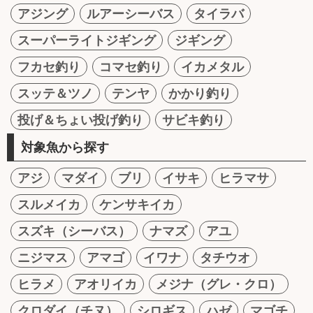
アジング
ルアーシーバス
タイラバ
スーパーライトジギング
ジギング
フカセ釣り
コマセ釣り
イカメタル
スッテ＆ツノ
テンヤ
かかり釣り
投げ＆ちょい投げ釣り
サビキ釣り
対象魚から探す
アジ
マダイ
ブリ
イサキ
ヒラマサ
スルメイカ
ケンサキイカ
スズキ（シーバス）
ナマズ
アユ
ニジマス
アマゴ
イワナ
タチウオ
ヒラメ
アオリイカ
メジナ（グレ・クロ）
クロダイ（チヌ）
シロギス
ハゼ
マゴチ