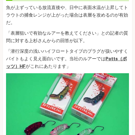
魚が上ずっている放流直後や、日中に表面水温が上昇してト
ラウトの捕食レンジが上がった場合は表層を攻めるのが有効
だ。
「表層狙いで有効なルアーを教えてください」との記者の質
問に対する上杉さんからの回答が以下。
「潜行深度の浅いハイフロートタイプのプラグが扱いやすく
バイトもよく見え面白いです。当社のルアーでは
Potts（ポ
ッツ）HF
がこれにあたります」