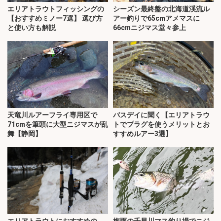
エリアトラウトフィッシングの
シーズン最終盤の北海道渓流ル
【おすすめミノー7選】 選び方
アー釣りで65cmアメマスに
と使い方も解説
66cmニジマス堂々参上
天竜川ルアーフライ専用区で
バスデイに聞く【エリアトラウ
71cmを筆頭に大型ニジマスが乱
トでプラグを使うメリットとお
舞【静岡】
すすめルアー3選】
エリアトラウトにおすすめの
梅雨の千早川マス釣り場でニジ