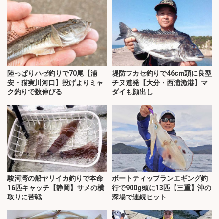
陸っぱりハゼ釣りで70尾【浦
堤防フカセ釣りで46cm頭に良型
安・猫実川河口】投げよりミャ
チヌ連発【大分・西浦漁港】マ
ク釣りで数伸びる
ダイも顔出し
駿河湾の船ヤリイカ釣りで本命
ボートティップランエギング釣
16匹キャッチ【静岡】サメの横
行で900g頭に13匹【三重】沖の
取りに苦戦
深場で連続ヒット