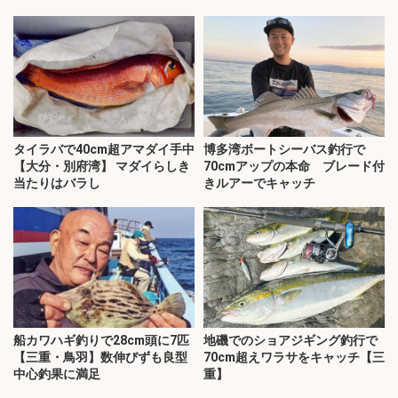
タイラバで40cm超アマダイ手中
博多湾ボートシーバス釣行で
【大分・別府湾】 マダイらしき
70cmアップの本命 ブレード付
当たりはバラし
きルアーでキャッチ
船カワハギ釣りで28cm頭に7匹
地磯でのショアジギング釣行で
【三重・鳥羽】数伸びずも良型
70cm超えワラサをキャッチ【三
中心釣果に満足
重】