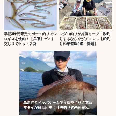
早朝3時間限定のボート釣りでシ
マダコ釣りが好調キープ！数釣
ロギスを快釣！【兵庫】ゲスト
りするなら今がチャンス【船釣
交じりでヒット多発
り釣果速報9選・愛知】
島原沖タイラバゲームで良型交じりに本命
マダイが好反応中！【沖釣り釣果速報5
選・大分／熊本】