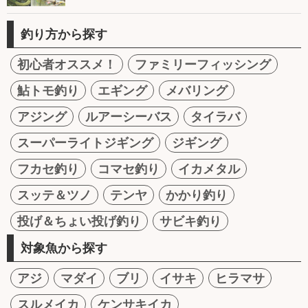
釣り方から探す
初心者オススメ！
ファミリーフィッシング
鮎トモ釣り
エギング
メバリング
アジング
ルアーシーバス
タイラバ
スーパーライトジギング
ジギング
フカセ釣り
コマセ釣り
イカメタル
スッテ＆ツノ
テンヤ
かかり釣り
投げ＆ちょい投げ釣り
サビキ釣り
対象魚から探す
アジ
マダイ
ブリ
イサキ
ヒラマサ
スルメイカ
ケンサキイカ