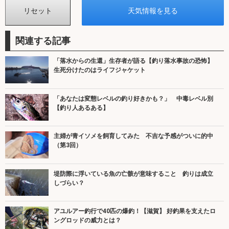
関連する記事
「落水からの生還」生存者が語る【釣り落水事故の恐怖】
生死分けたのはライフジャケット
「あなたは変態レベルの釣り好きかも？」 中毒レベル別
【釣り人あるある】
主婦が青イソメを飼育してみた 不吉な予感がついに的中
（第3回）
堤防際に浮いている魚の亡骸が意味すること 釣りは成立
しづらい？
アユルアー釣行で40匹の爆釣！【滋賀】 好釣果を支えたロ
ングロッドの威力とは？