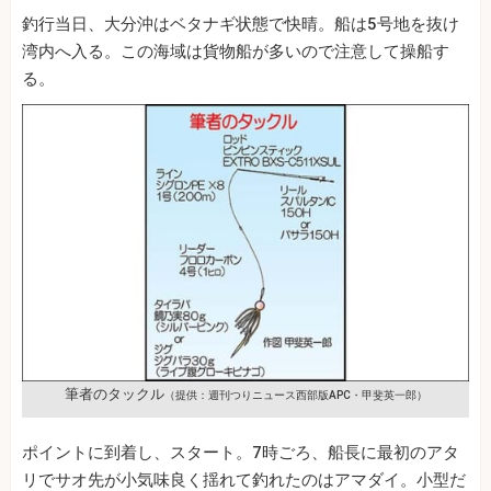
釣行当日、大分沖はベタナギ状態で快晴。船は5号地を抜け
湾内へ入る。この海域は貨物船が多いので注意して操船す
る。
筆者のタックル
（提供：週刊つりニュース西部版APC・甲斐英一郎）
ポイントに到着し、スタート。7時ごろ、船長に最初のアタ
リでサオ先が小気味良く揺れて釣れたのはアマダイ。小型だ