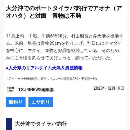
大分沖でのボートタイラバ釣行でアオナ（ア
オハタ）と対面 青物は不発
11月上旬、中潮。午前6時30分、村山船長と弁天港を出港す
る。以前、船長は青物85cmを釣り上げ、別日にはアマダイ
を中心に、マダイ、青物と好調を継続している。そのため、
私にも青物を釣らせてあげようと、誘っていただいた。
●
大分県のリアルタイム天気＆風波情報
（アイキャッチ画像提供：週刊つりニュース西部版APC・甲斐英一郎）
2023年12月19日
TSURINEWS編集部
船釣り
エサ釣り
大分沖でタイラバ釣行