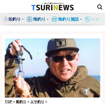
コ
ン
テ
船釣り
海釣り
海釣り施設
ソルト
ン
ツ
へ
ス
キ
ッ
プ
TOP
>
船釣り
>
エサ釣り
>