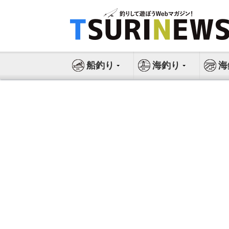
コ
ン
テ
ン
ツ
船釣り
海釣り
海
へ
ス
キ
ッ
プ