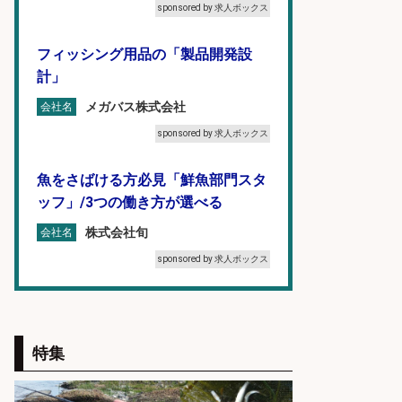
sponsored by 求人ボックス
フィッシング用品の「製品開発設
計」
メガバス株式会社
会社名
sponsored by 求人ボックス
魚をさばける方必見「鮮魚部門スタ
ッフ」/3つの働き方が選べる
株式会社旬
会社名
sponsored by 求人ボックス
レジカウンター/夕方勤務で時給UP
お釣りの計算不要の簡単レジ1日2時
間
特集
オーケー株式会社
会社名