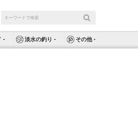
検
検
索:
索
イ
淡水の釣り
その他