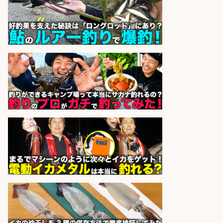
sponsored by 求人ボックス
レジカウンター/夕方勤務で時給UP
お釣りの計算不要の簡単レジ1日2時
間
オーケー株式会社
会社名
sponsored by 求人ボックス
「魚の養殖に関するプロジェクト 」
試験実験業務/総合メーカーでのお
仕事です
株式会社スタッフサービス エン
会社名
ジニアガイド
sponsored by 求人ボックス
レジカウンター/お釣りの計算不要
の簡単レジ 未経験も安心の研修あり