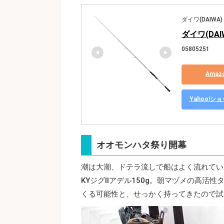
ダイワ(DAIWA)
ダイワ(DAI
05805251
Ama
Yahoo!
オオモンハタ祭り開幕
潮は大潮、ドテラ流しで船はよく流れてい
KYジグⅡアデル150g。朝マヅメの高活
くる可能性と、せっかく持ってきたので試