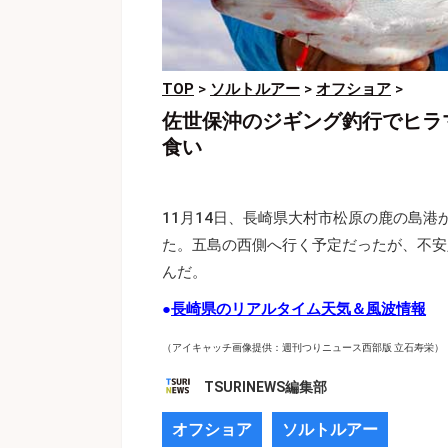
TOP
>
ソルトルアー
>
オフショア
>
佐世保沖のジギング釣行でヒラマサ
食い
11月14日、長崎県大村市松原の鹿の島港
た。五島の西側へ行く予定だったが、不安
んだ。
●
長崎県のリアルタイム天気＆風波情報
（アイキャッチ画像提供：週刊つりニュース西部版 立石寿栄）
TSURINEWS編集部
オフショア
ソルトルアー