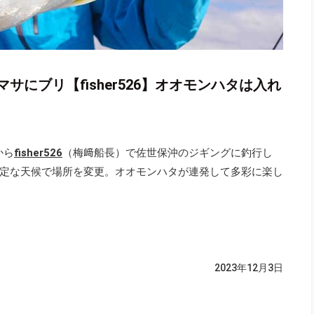
にブリ【fisher526】オオモンハタは入れ
から
fisher526
（梅﨑船長）で佐世保沖のジギングに釣行し
定な天候で場所を変更。オオモンハタが連発して多彩に楽し
2023年12月3日