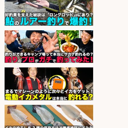
日払いOKで即日収入/営業事務/「時
給1,425円」 日払いOK!沼津市足高
エリアの釣り具メーカーで受注処
理・見積作成の営業事務/服装髪色
ネイル自由・土日祝休み/静岡県/沼
津市
株式会社セイノースタッフサー
会社名
ビス
sponsored by 求人ボックス
配達/ドライバー/ドライバー補助 魚
の梱包 年齢経験不問/完全週休2日で
最低月収33万円保証
株式会社ワイズ
会社名
sponsored by 求人ボックス
ホールスタッフ/20代～30代が活躍