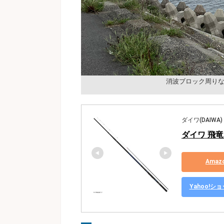
消波ブロック周り
ダイワ(DAIWA)
ダイワ 飛竜
Ama
Yahoo!