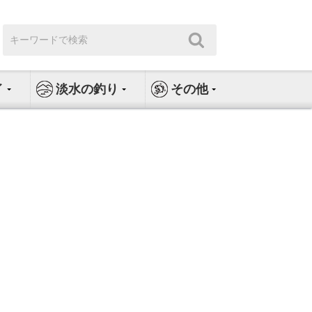
検
検
索:
索
イ
淡水の釣り
その他