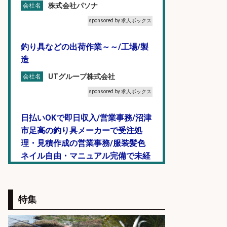
株式会社パソナ
会社名
sponsored by 求人ボックス
釣り具などの出荷作業～～/工場/製
造
UTグループ株式会社
会社名
sponsored by 求人ボックス
日払いOKで即日収入/営業事務/沼津
市足高の釣り具メーカーで受注処
理・見積作成の営業事務/服装髪色
ネイル自由・マニュアル完備で未経
験OK&土日祝休み/静岡県/沼津市
株式会社セイノースタッフサー
会社名
ビス
特集
sponsored by 求人ボックス