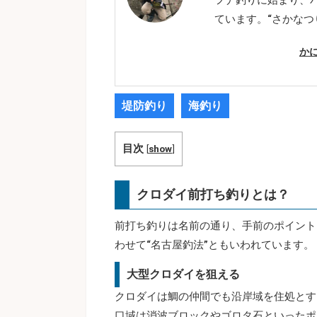
ています。“さかなつ
か
堤防釣り
海釣り
目次
[
show
]
クロダイ前打ち釣りとは？
前打ち釣りは名前の通り、手前のポイント
わせて“名古屋釣法”ともいわれています。
大型クロダイを狙える
クロダイは鯛の仲間でも沿岸域を住処とす
口域は消波ブロックやゴロタ石といったポ