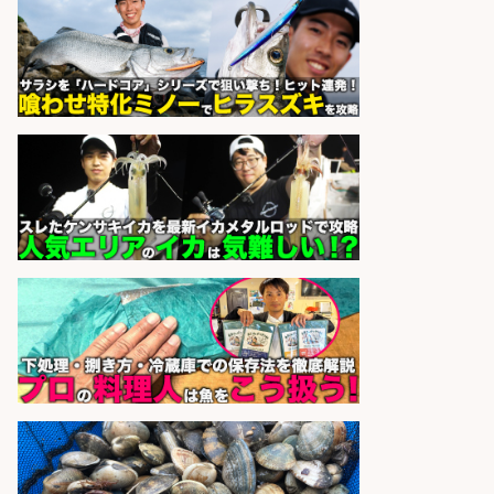
その他/「神戸市灘区」 自転車/王子
公園駅徒歩4分のスーパーでお魚の
加工やお刺身の盛り付け/日払いOK/
未経験歓迎のシフト制日勤&バイク
通勤OK
パーソルファクトリーパートナ
会社名
ーズ株式会社
sponsored by 求人ボックス
日払いOKで即日収入/キッチンスタ
ッフ/「神戸市灘区」バイク通勤OK/
王子公園駅徒歩4分のスーパーでお
魚の加工やお刺身の盛り付け/日払
いOK/未経験歓迎のシフト制日勤・
自転車
パーソルファクトリーパートナ
会社名
ーズ株式会社