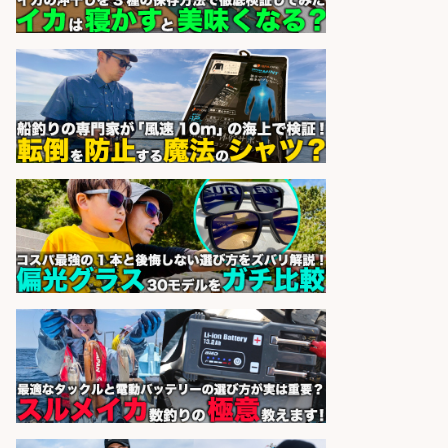
中/高時給/週3日～OK/お肉・お魚料
理のキッチンスタッフ@西武池袋/
東京都
株式会社ディンプル
会社名
sponsored by 求人ボックス
日払いOKで即日収入/キッチンスタ
ッフ/「神戸市灘区」「時給1,500
円」王子公園駅徒歩4分のスーパー
でお魚の加工やお刺身の盛り付け/
日払いOK/未経験歓迎のシフト制日
勤&自転車・バイク通勤OK/兵庫県
パーソルファクトリーパートナ
会社名
ーズ株式会社
sponsored by 求人ボックス
日払いOKで即日収入/飲食・フード