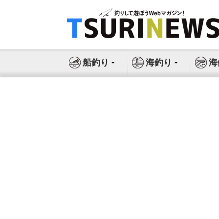
コ
ン
テ
ン
ツ
船釣り
海釣り
海
へ
ス
キ
ッ
プ