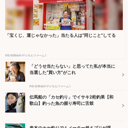
「宝くじ、運じゃなかった」当たる人は“同じこと”してる
PR(合同会社デジタルファーム )
「どうせ当たらない」と思ってた私が本当に
当選した“買い方”がこれ
PR(合同会社デジタルファーム )
伝馬船の「カセ釣り」でイサキ2桁釣果【和
歌山】釣った魚の握り寿司に舌鼓
串本のカセ釣りで１メーター超えブリが浮