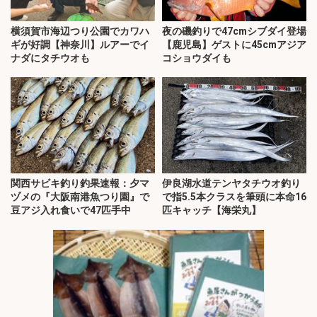
横須賀市海辺つり公園でカワハ
夜の磯釣りで47cmシブダイ登場
ギが好調【神奈川】ルアーでイ
【鹿児島】ゲストに45cmアジア
ナダにタチウオも
コショウダイも
関西サビキ釣り釣果速報：夕マ
伊良湖水道テンヤタチウオ釣り
ヅメの『大阪南港魚つり園』で
で指5.5本クラスを筆頭に本命16
豆アジ入れ食いで47匹手中
匹キャッチ【海栄丸】