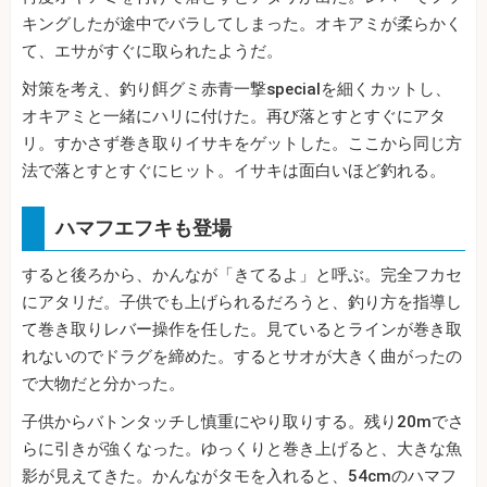
キングしたが途中でバラしてしまった。オキアミが柔らかく
て、エサがすぐに取られたようだ。
対策を考え、釣り餌グミ赤青一撃specialを細くカットし、
オキアミと一緒にハリに付けた。再び落とすとすぐにアタ
リ。すかさず巻き取りイサキをゲットした。ここから同じ方
法で落とすとすぐにヒット。イサキは面白いほど釣れる。
ハマフエフキも登場
すると後ろから、かんなが「きてるよ」と呼ぶ。完全フカセ
にアタリだ。子供でも上げられるだろうと、釣り方を指導し
て巻き取りレバー操作を任した。見ているとラインが巻き取
れないのでドラグを締めた。するとサオが大きく曲がったの
で大物だと分かった。
子供からバトンタッチし慎重にやり取りする。残り20mでさ
らに引きが強くなった。ゆっくりと巻き上げると、大きな魚
影が見えてきた。かんながタモを入れると、54cmのハマフ