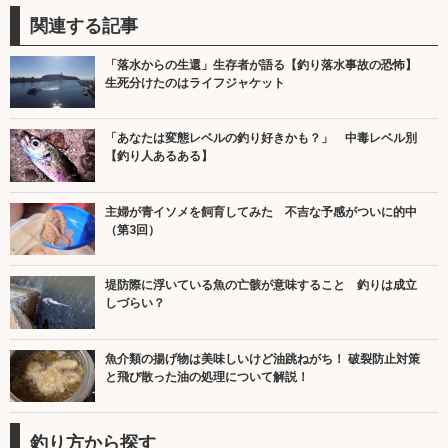
関連する記事
「落水からの生還」生存者が語る【釣り落水事故の恐怖】
生死分けたのはライフジャケット
「あなたは変態レベルの釣り好きかも？」 中毒レベル別
【釣り人あるある】
主婦が青イソメを飼育してみた 不吉な予感がついに的中
（第3回）
堤防際に浮いている魚の亡骸が意味すること 釣りは成立
しづらい？
魚介類の揚げ物は美味しいけど油跳ねがち！ 破裂防止対策
と飛び散った油の処理について解説！
釣り方から探す