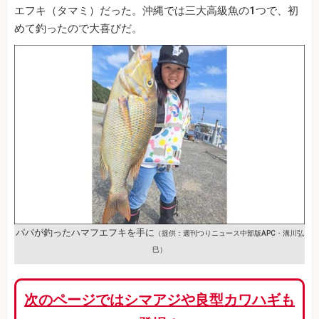
エフキ（タマミ）だった。沖縄では三大高級魚の1つで、初
めて釣ったので大喜びだ。
パパが釣ったハマフエフキを手に
（提供：週刊つりニュース中部版APC・溝川弘
巳）
次のページではシマアジや良型カワハギも