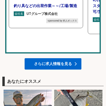
釣り具などの出荷作業～～/工場/製造
スタン
可/営業
UTグループ株式会社
会社名
会社名
sponsored by 求人ボックス
さらに求人情報を見る
あなたにオススメ