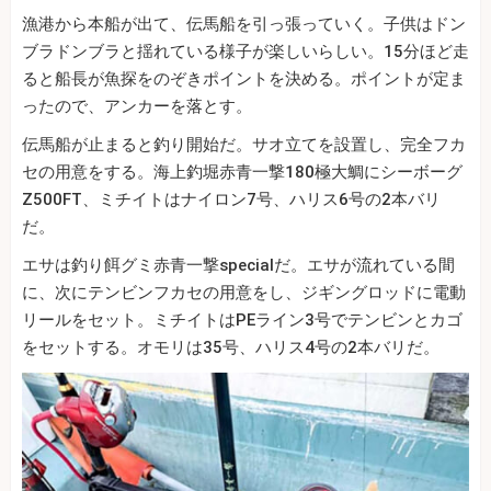
漁港から本船が出て、伝馬船を引っ張っていく。子供はドン
ブラドンブラと揺れている様子が楽しいらしい。15分ほど走
ると船長が魚探をのぞきポイントを決める。ポイントが定ま
ったので、アンカーを落とす。
伝馬船が止まると釣り開始だ。サオ立てを設置し、完全フカ
セの用意をする。海上釣堀赤青一撃180極大鯛にシーボーグ
Z500FT、ミチイトはナイロン7号、ハリス6号の2本バリ
だ。
エサは釣り餌グミ赤青一撃specialだ。エサが流れている間
に、次にテンビンフカセの用意をし、ジギングロッドに電動
リールをセット。ミチイトはPEライン3号でテンビンとカゴ
をセットする。オモリは35号、ハリス4号の2本バリだ。