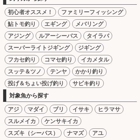
初心者オススメ！
ファミリーフィッシング
鮎トモ釣り
エギング
メバリング
アジング
ルアーシーバス
タイラバ
スーパーライトジギング
ジギング
フカセ釣り
コマセ釣り
イカメタル
スッテ＆ツノ
テンヤ
かかり釣り
投げ＆ちょい投げ釣り
サビキ釣り
対象魚から探す
アジ
マダイ
ブリ
イサキ
ヒラマサ
スルメイカ
ケンサキイカ
スズキ（シーバス）
ナマズ
アユ