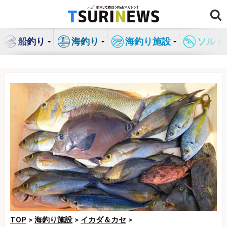
コ
ン
テ
船釣り
海釣り
海釣り施設
ソルト
ン
ツ
へ
ス
キ
ッ
プ
TOP
>
海釣り施設
>
イカダ＆カセ
>