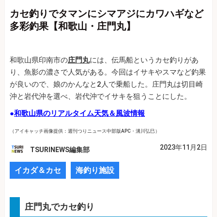
カセ釣りでタマンにシマアジにカワハギなど
多彩釣果【和歌山・庄門丸】
和歌山県印南市の
庄門丸
には、伝馬船というカセ釣りがあ
り、魚影の濃さで人気がある。今回はイサキやスマなど釣果
が良いので、娘のかんなと2人で乗船した。庄門丸は切目崎
沖と岩代沖を選べ、岩代沖でイサキを狙うことにした。
●
和歌山県のリアルタイム天気＆風波情報
（アイキャッチ画像提供：週刊つりニュース中部版APC・溝川弘巳）
2023年11月2日
TSURINEWS編集部
イカダ＆カセ
海釣り施設
庄門丸でカセ釣り