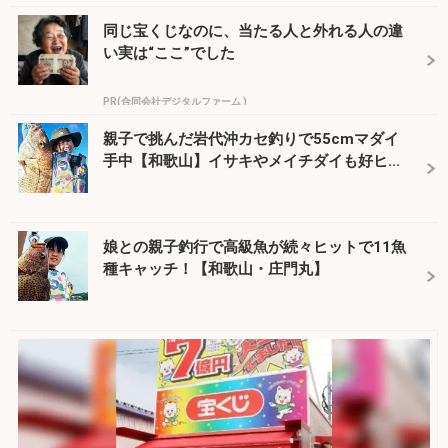
同じ宝くじなのに、当たる人と外れる人の違
い実は“ここ”でした
PR(合同会社デジタルファーム )
親子で挑んだ岩代沖カセ釣りで55cmマダイ
手中【和歌山】イサキやメイチダイも好ヒ...
娘との親子釣行で高級魚が続々ヒットで11魚
種キャッチ！【和歌山・庄門丸】