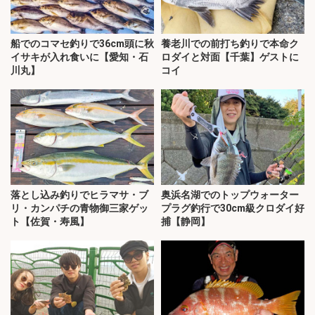
船でのコマセ釣りで36cm頭に秋
養老川での前打ち釣りで本命ク
イサキが入れ食いに【愛知・石
ロダイと対面【千葉】ゲストに
川丸】
コイ
落とし込み釣りでヒラマサ・ブ
奥浜名湖でのトップウォーター
リ・カンパチの青物御三家ゲッ
プラグ釣行で30cm級クロダイ好
ト【佐賀・寿風】
捕【静岡】