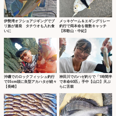
伊勢湾オフショアジギングでブ
メッキゲーム＆エギングリレー
リ族が連発 タチウオも入れ食
釣行で両本命を複数キャッチ
いに
【和歌山・中紀】
沖磯でのロックフィッシュ釣行
神田川でのハゼ釣りで「1時間半
で35cm頭に良型アカハタが続々
で本命60匹」手中【山口】天ぷ
【長崎】
らに舌鼓