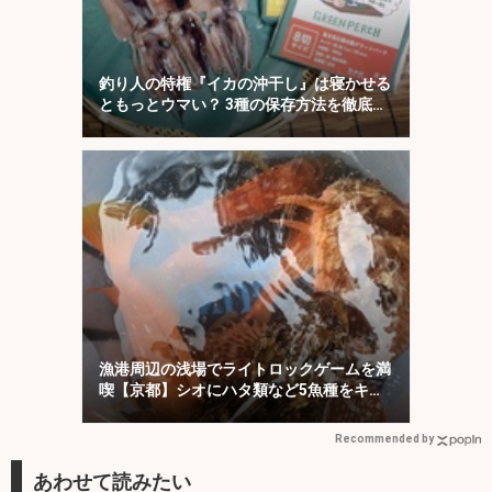
釣り人の特権『イカの沖干し』は寝かせる
ともっとウマい？ 3種の保存方法を徹底検
証
漁港周辺の浅場でライトロックゲームを満
喫【京都】シオにハタ類など5魚種をキャ
ッチ！
Recommended by