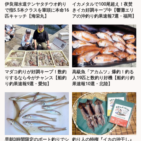
伊良湖水道テンヤタチウオ釣り
イカメタルで100尾超え！夜焚
で指5.5本クラスを筆頭に本命16
きイカ好調キープ中【響灘エリ
匹キャッチ【海栄丸】
アの沖釣り釣果速報7選・福岡】
マダコ釣りが好調キープ！数釣
高級魚「アカムツ」爆釣！釣る
りするなら今がチャンス【船釣
人19匹と数釣り好機【船釣り釣
り釣果速報9選・愛知】
果速報10選・北陸】
早朝3時間限定のボート釣りでシ
釣り人の特権『イカの沖干し』