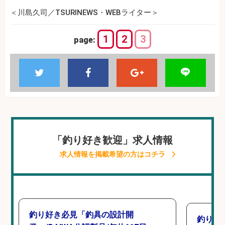
＜川島久司／TSURINEWS・WEBライター＞
1
2
3
page:
「釣り好き歓迎」求人情報
求人情報を掲載希望の方はコチラ
釣り好き必見「釣具の設計開
釣り具