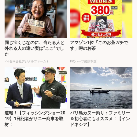
同じ宝くじなのに、当たる人と
アマゾン1位「このお茶ガチで
外れる人の違い実は“ここ”でし
す」噂のお茶
た
PR(合同会社デジタルファーム )
PR(ハーブ健康本舗)
速報！【フィッシングショー20
バリ島カヌー釣り：ファミリー
19】1日記者がサニー商事を取
＆初心者にもオススメ！【イン
材！
ドネシア】