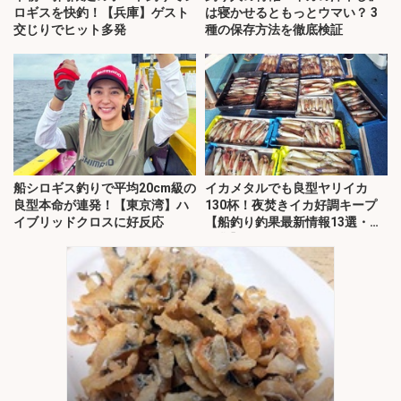
ロギスを快釣！【兵庫】ゲスト
は寝かせるともっとウマい？ 3
交じりでヒット多発
種の保存方法を徹底検証
船シロギス釣りで平均20cm級の
イカメタルでも良型ヤリイカ
良型本命が連発！【東京湾】ハ
130杯！夜焚きイカ好調キープ
イブリッドクロスに好反応
【船釣り釣果最新情報13選・玄
界灘】