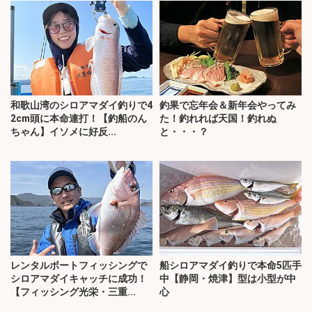
和歌山湾のシロアマダイ釣りで4
釣果で忘年会＆新年会やってみ
2cm頭に本命連打！【釣船のん
た！釣れれば天国！釣れぬ
ちゃん】イソメに好反...
と・・・？
レンタルボートフィッシングで
船シロアマダイ釣りで本命5匹手
シロアマダイキャッチに成功！
中【静岡・焼津】型は小型が中
【フィッシング光栄・三重...
心