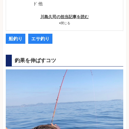
ド 他
川島久司の担当記事を読む
×
閉じる
船釣り
エサ釣り
釣果を伸ばすコツ