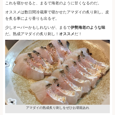
これを寝かせると、まるで海老のように甘くなるのだ。
オススメは数日間冷蔵庫で寝かせたアマダイの炙り刺し。皮
を炙る事により香りも出るぞ。
少しオーバーかもしれないが、まるで
伊勢海老のような味
だ。熟成アマダイの炙り刺し！
オススメ
だ！
アマダイの熟成炙り刺しをぜひお堪能あれ