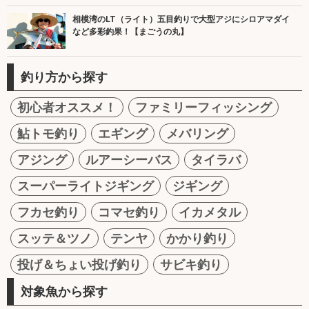
相模湾のLT（ライト）五目釣りで大型アジにシロアマダイ
など多彩釣果！【まごうの丸】
釣り方から探す
初心者オススメ！
ファミリーフィッシング
鮎トモ釣り
エギング
メバリング
アジング
ルアーシーバス
タイラバ
スーパーライトジギング
ジギング
フカセ釣り
コマセ釣り
イカメタル
スッテ＆ツノ
テンヤ
かかり釣り
投げ＆ちょい投げ釣り
サビキ釣り
対象魚から探す