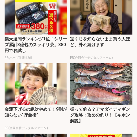
楽天週間ランキング1位！シリー
宝くじを知らないまま買う人ほ
ズ累計3億包のスッキリ茶。380
ど、外れ続けます
円でお試し
PR(ハーブ健康本舗)
PR(合同会社デジタルファーム)
金運下げるの絶対やめて！9割が
掘って釣る？アマダイディギン
知らない“貯金術”
グ攻略：攻めの釣り！【キホン
解説】
PR(合同会社デジタルファーム )