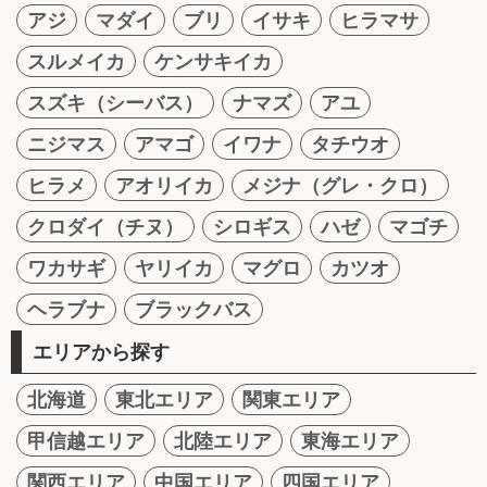
アジ
マダイ
ブリ
イサキ
ヒラマサ
スルメイカ
ケンサキイカ
スズキ（シーバス）
ナマズ
アユ
ニジマス
アマゴ
イワナ
タチウオ
ヒラメ
アオリイカ
メジナ（グレ・クロ）
クロダイ（チヌ）
シロギス
ハゼ
マゴチ
ワカサギ
ヤリイカ
マグロ
カツオ
ヘラブナ
ブラックバス
エリアから探す
北海道
東北エリア
関東エリア
甲信越エリア
北陸エリア
東海エリア
関西エリア
中国エリア
四国エリア