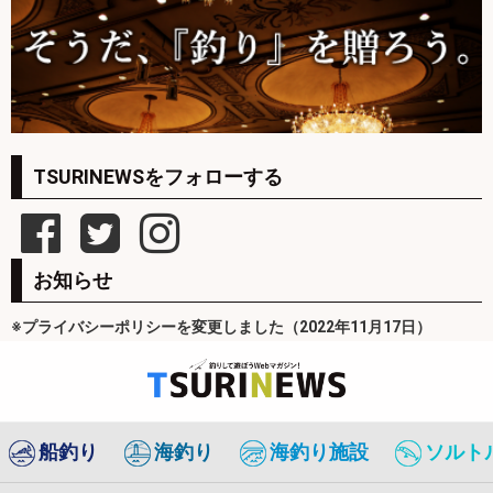
TSURINEWSをフォローする
お知らせ
※プライバシーポリシーを変更しました（2022年11月17日）
船釣り
海釣り
海釣り施設
ソルト