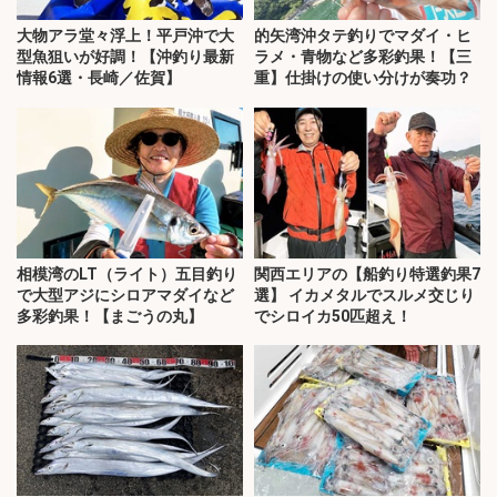
大物アラ堂々浮上！平戸沖で大
的矢湾沖タテ釣りでマダイ・ヒ
型魚狙いが好調！【沖釣り最新
ラメ・青物など多彩釣果！【三
情報6選・長崎／佐賀】
重】仕掛けの使い分けが奏功？
相模湾のLT（ライト）五目釣り
関西エリアの【船釣り特選釣果7
で大型アジにシロアマダイなど
選】 イカメタルでスルメ交じり
多彩釣果！【まごうの丸】
でシロイカ50匹超え！