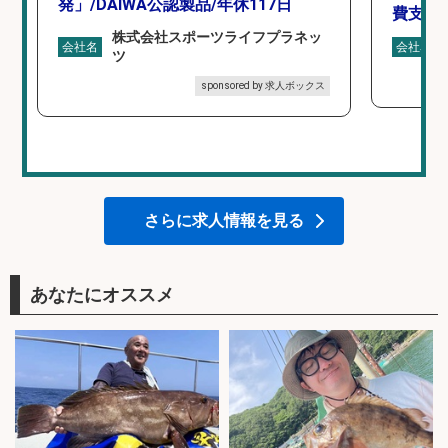
発」/DAIWA公認製品/年休117日
費支給
株式会社スポーツライフプラネッ
会社名
会社名
ツ
sponsored by 求人ボックス
さらに求人情報を見る
あなたにオススメ