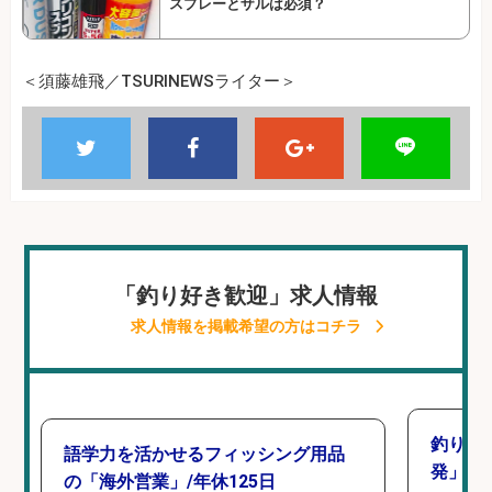
スプレーとザルは必須？
＜須藤雄飛／TSURINEWSライター＞
「釣り好き歓迎」求人情報
求人情報を掲載希望の方はコチラ
釣り好
語学力を活かせるフィッシング用品
発」/D
の「海外営業」/年休125日