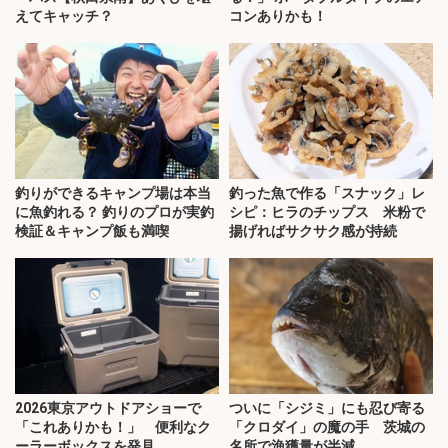
えてキャッチ？
コンありかも！
釣りができるキャンプ場は本当
釣った魚で作る「スナック」レ
に魚釣れる？ 釣りのプロが実釣
シピ：ヒラのチップス 米粉で
検証＆キャンプ飯も満喫
揚げればサクサク感が持続
2026東京アウトドアショーで
ついに「シジミ」にも忍び寄る
「これありかも！」 便利なク
「クロダイ」の魔の手 茨城の
ーラーボックスを発見
名所で漁獲量が半減