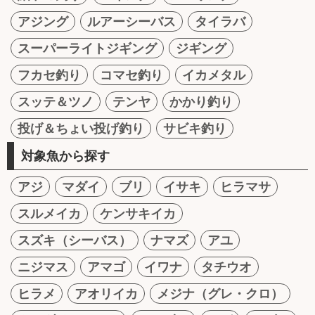
アジング
ルアーシーバス
タイラバ
スーパーライトジギング
ジギング
フカセ釣り
コマセ釣り
イカメタル
スッテ＆ツノ
テンヤ
かかり釣り
投げ＆ちょい投げ釣り
サビキ釣り
対象魚から探す
アジ
マダイ
ブリ
イサキ
ヒラマサ
スルメイカ
ケンサキイカ
スズキ（シーバス）
ナマズ
アユ
ニジマス
アマゴ
イワナ
タチウオ
ヒラメ
アオリイカ
メジナ（グレ・クロ）