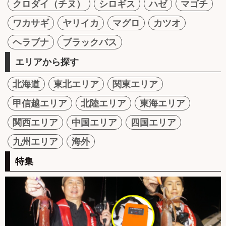
クロダイ（チヌ）
シロギス
ハゼ
マゴチ
ワカサギ
ヤリイカ
マグロ
カツオ
ヘラブナ
ブラックバス
エリアから探す
北海道
東北エリア
関東エリア
甲信越エリア
北陸エリア
東海エリア
関西エリア
中国エリア
四国エリア
九州エリア
海外
特集