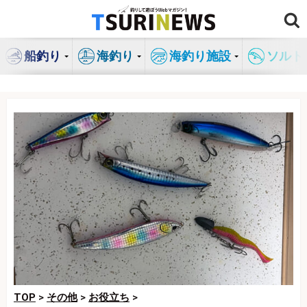
コ
ン
テ
船釣り
海釣り
海釣り施設
ソルト
ン
ツ
へ
ス
キ
ッ
プ
TOP
>
その他
>
お役立ち
>