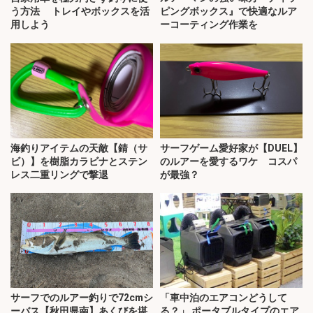
う方法 トレイやボックスを活
ピングボックス』で快適なルア
用しよう
ーコーティング作業を
海釣りアイテムの天敵【錆（サ
サーフゲーム愛好家が【DUEL】
ビ）】を樹脂カラビナとステン
のルアーを愛するワケ コスパ
レス二重リングで撃退
が最強？
サーフでのルアー釣りで72cmシ
「車中泊のエアコンどうして
ーバス【秋田県南】あくびを堪
る？」 ポータブルタイプのエア