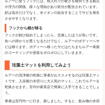
ルアーに使うフックには、焼入れでの硬さを維持できる観点
や浮力の関係、様々な理由があり鉄分が配合されています。
鉄は塩分だけでなく、水イオンの結合することでサビを発生
させやすくなります。
フックから錆が移る
フックが錆び始めてしまったら、交換したほうが良いです。
魚への掛かりが悪くなるだけでなく、ルアーのボディーへサ
ビは移ります。ボディーへ移ったサビはたちまちルアー表面
のコーティングや塗装をボロボロにしていきます。
珪藻土マットを利用してみよう
ルアーの洗浄後の乾燥に筆者がおススメするのは珪藻土マッ
トです。入浴後の水切りに大人気のマット。これでルアーを
乾燥させます。百均や家具店で簡単に入手できることでしょ
う。
筆者は百円均一に行き、探しました。すると、飲み物の水切