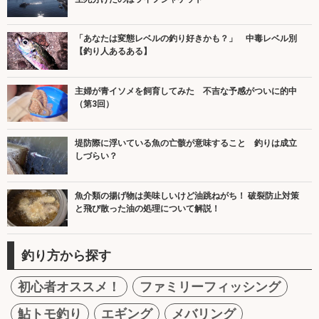
「あなたは変態レベルの釣り好きかも？」 中毒レベル別
【釣り人あるある】
主婦が青イソメを飼育してみた 不吉な予感がついに的中
（第3回）
堤防際に浮いている魚の亡骸が意味すること 釣りは成立
しづらい？
魚介類の揚げ物は美味しいけど油跳ねがち！ 破裂防止対策
と飛び散った油の処理について解説！
釣り方から探す
初心者オススメ！
ファミリーフィッシング
鮎トモ釣り
エギング
メバリング