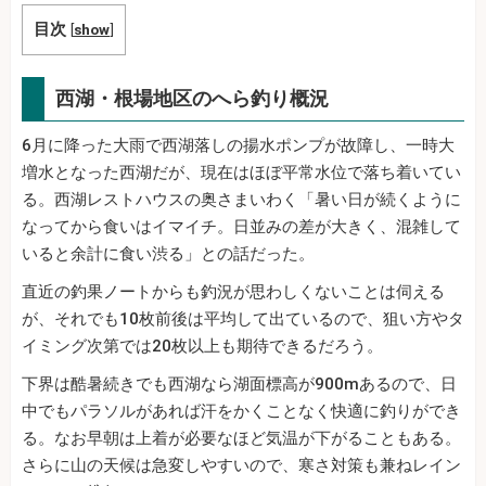
目次
[
show
]
西湖・根場地区のへら釣り概況
6月に降った大雨で西湖落しの揚水ポンプが故障し、一時大
増水となった西湖だが、現在はほぼ平常水位で落ち着いてい
る。西湖レストハウスの奥さまいわく「暑い日が続くように
なってから食いはイマイチ。日並みの差が大きく、混雑して
いると余計に食い渋る」との話だった。
直近の釣果ノートからも釣況が思わしくないことは伺える
が、それでも10枚前後は平均して出ているので、狙い方やタ
イミング次第では20枚以上も期待できるだろう。
下界は酷暑続きでも西湖なら湖面標高が900mあるので、日
中でもパラソルがあれば汗をかくことなく快適に釣りができ
る。なお早朝は上着が必要なほど気温が下がることもある。
さらに山の天候は急変しやすいので、寒さ対策も兼ねレイン