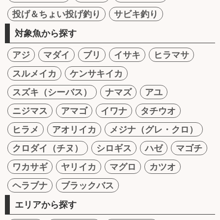
投げ＆ちょい投げ釣り
サビキ釣り
対象魚から探す
アジ
マダイ
ブリ
イサキ
ヒラマサ
スルメイカ
ケンサキイカ
スズキ（シーバス）
ナマズ
アユ
ニジマス
アマゴ
イワナ
タチウオ
ヒラメ
アオリイカ
メジナ（グレ・クロ）
クロダイ（チヌ）
シロギス
ハゼ
マゴチ
ワカサギ
ヤリイカ
マグロ
カツオ
ヘラブナ
ブラックバス
エリアから探す