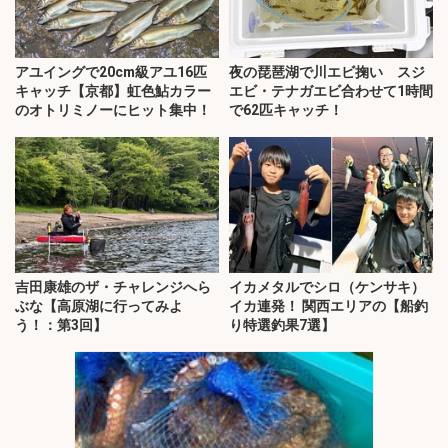
アユイングで20cm級アユ16匹
夜の琵琶湖で川エビ掬い スジ
キャッチ【京都】虹色鮎カラー
エビ・テナガエビ合わせて1時間
のオトリミノーにヒット集中！
で62匹キャッチ！
吉田康雄のザ・チャレンジへら
イカメタルでシロ（ケンサキ）
ぶな【高原湖に行ってみよ
イカ連発！ 関西エリアの【船釣
う！：第3回】
り特選釣果7選】