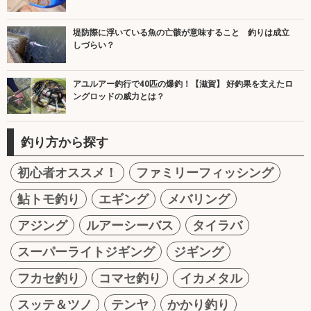
堤防際に浮いている魚の亡骸が意味すること 釣りは成立
しづらい？
アユルアー釣行で40匹の爆釣！【滋賀】 好釣果を支えたロ
ングロッドの威力とは？
釣り方から探す
初心者オススメ！
ファミリーフィッシング
鮎トモ釣り
エギング
メバリング
アジング
ルアーシーバス
タイラバ
スーパーライトジギング
ジギング
フカセ釣り
コマセ釣り
イカメタル
スッテ＆ツノ
テンヤ
かかり釣り