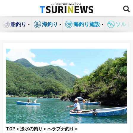
コ
ン
テ
船釣り
海釣り
海釣り施設
ソルト
ン
ツ
へ
ス
キ
ッ
プ
TOP
>
淡水の釣り
>
ヘラブナ釣り
>