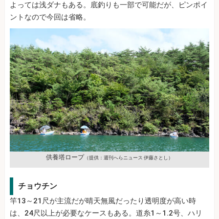
よっては浅ダナもある。底釣りも一部で可能だが、ピンポイ
ントなので今回は省略。
供養塔ロープ
（提供：週刊へらニュース 伊藤さとし）
チョウチン
竿13～21尺が主流だが晴天無風だったり透明度が高い時
は、24尺以上が必要なケースもある。道糸1～1.2号、ハリ