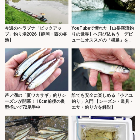
今週のヘラブナ「ピックアッ
YouTubeで憧れた【山岳渓流釣
プ」釣り場2026【静岡・西の谷
りの世界】へ飛び込もう デビ
池】
ューにオススメの「椹島」を紹
介！
芦ノ湖の「夏ワカサギ」釣りシ
誰でも安全に楽しめる「小アユ
ーズンが開幕！ 10cm前後の良
釣り」入門 【シーズン・道具・
型揃いで72尾手中
エサ・釣り方を解説】