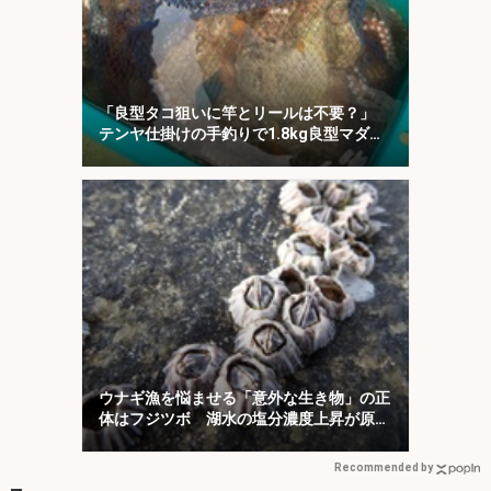
「良型タコ狙いに竿とリールは不要？」
テンヤ仕掛けの手釣りで1.8kg良型マダ
コ！【川崎丸・東京湾】
ウナギ漁を悩ませる「意外な生き物」の正
体はフジツボ 湖水の塩分濃度上昇が原因
か
Recommended by