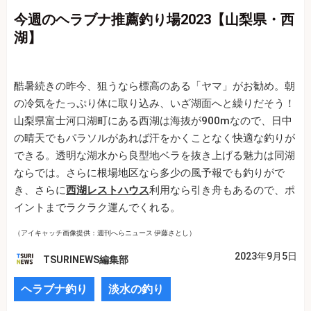
今週のヘラブナ推薦釣り場2023【山梨県・西
湖】
酷暑続きの昨今、狙うなら標高のある「ヤマ」がお勧め。朝
の冷気をたっぷり体に取り込み、いざ湖面へと繰りだそう！
山梨県富士河口湖町にある西湖は海抜が900mなので、日中
の晴天でもパラソルがあれば汗をかくことなく快適な釣りが
できる。透明な湖水から良型地ベラを抜き上げる魅力は同湖
ならでは。さらに根場地区なら多少の風予報でも釣りがで
き、さらに
西湖レストハウス
利用なら引き舟もあるので、ポ
イントまでラクラク運んでくれる。
（アイキャッチ画像提供：週刊へらニュース 伊藤さとし）
2023年9月5日
TSURINEWS編集部
ヘラブナ釣り
淡水の釣り