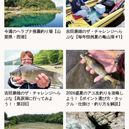
今週のヘラブナ推薦釣り場【山
吉田康雄のザ・チャレンジへら
梨県・西湖】
ぶな【毎年恒例夏の亀山湖 #1】
吉田康雄のザ・チャレンジへら
2026盛夏のアユ友釣りを攻略し
ぶな【高原湖に行ってみよ
よう！【ポイント選び方・タッ
う！：第2回】
クル・仕掛け・釣り方を解説】