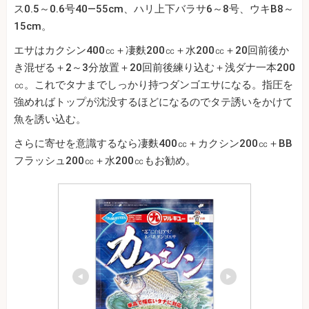
ス0.5～0.6号40―55cm、ハリ上下バラサ6～8号、ウキB8～
15cm。
エサはカクシン400㏄＋凄麩200㏄＋水200㏄＋20回前後か
き混ぜる＋2～3分放置＋20回前後練り込む＋浅ダナ一本200
㏄。これでタナまでしっかり持つダンゴエサになる。指圧を
強めればトップが沈没するほどになるのでタテ誘いをかけて
魚を誘い込む。
さらに寄せを意識するなら凄麩400㏄＋カクシン200㏄＋BB
フラッシュ200㏄＋水200㏄もお勧め。