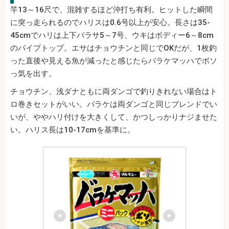
竿13～16尺で、混雑するほど沖打ち有利。ヒットした瞬間
に突っ走られるのでハリスは0.6号以上が安心。長さは35-
45cmでハリは上下バラサ5～7号、ウキはボディー6～8cm
のパイプトップ。エサはチョウチンと同じでOKだが、1枚釣
った直後や見える魚が減ったと感じたらバラケマッハでボソ
っ気を出す。
チョウチン、浅ダナともに両ダンゴで釣りきれない場合はト
ロ巻きセットがいい。バラケは両ダンゴと同じブレンドでい
いが、ややハリ付けを大きくして、かつしっかりナジませた
い。ハリス長は10-17cmを基準に。