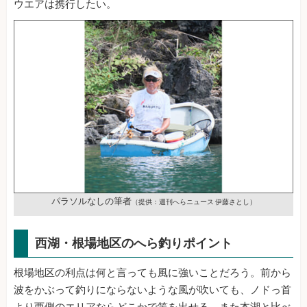
ウエアは携行したい。
パラソルなしの筆者
（提供：週刊へらニュース 伊藤さとし）
西湖・根場地区のへら釣りポイント
根場地区の利点は何と言っても風に強いことだろう。前から
波をかぶって釣りにならないような風が吹いても、ノドっ首
より西側のエリアならどこかで竿を出せる。また本湖と比べ