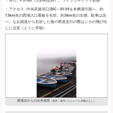
・舟代…￥3700（入釣料込み）。ライフジャケット必携
・アクセス…中央高速河口湖IC～R139を本栖湖方面へ。約
13km先の西湖入口看板を右折。約3km先の左側。駐車は浜
へ。なお国道から右折した後の県道走行の際はシカの飛び出
しに注意（とくに早朝）
根場浜からの出舟風景
（提供：週刊へらニュース 伊藤さとし）