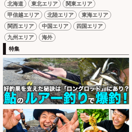
北海道
東北エリア
関東エリア
甲信越エリア
北陸エリア
東海エリア
関西エリア
中国エリア
四国エリア
九州エリア
海外
特集