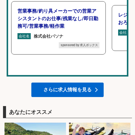
営業事務/釣り具メーカーでの営業ア
レジ打
シスタントのお仕事/残業なし/即日勤
おろし
務可/営業事務/軽作業
会社名
株式会社パソナ
会社名
sponsored by 求人ボックス
さらに求人情報を見る
あなたにオススメ