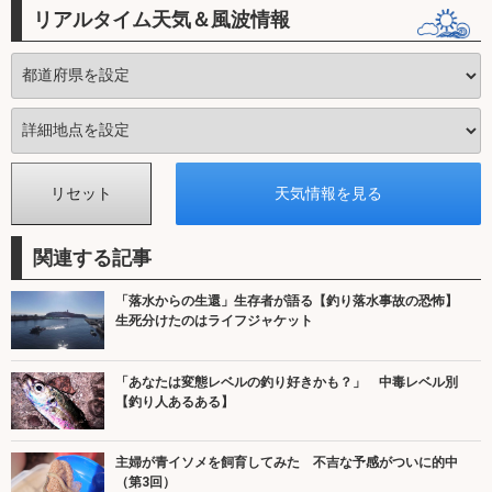
リアルタイム天気＆風波情報
関連する記事
「落水からの生還」生存者が語る【釣り落水事故の恐怖】
生死分けたのはライフジャケット
「あなたは変態レベルの釣り好きかも？」 中毒レベル別
【釣り人あるある】
主婦が青イソメを飼育してみた 不吉な予感がついに的中
（第3回）