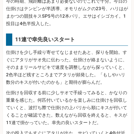
今の時期、飛距離はあまり必要ないのでこれで十分。今日の
仕掛けはテンビンが半誘導、オモリがムクの23号、ハリはが
まかつの競技キスSP5号の12本バリ。エサはイシゴカイ。1
投目は4色半投入した。
11連で幸先良いスタート
仕掛けを少し手繰り寄せてなじませたあと、探りを開始。す
ぐにアタリがサオ先に伝わった。仕掛けが絡まないように、
そのままリールサビキで速度を調整しながら探っていくと、
2色半ほど残すところまでアタリが頻発した。「もしやハリ
数分のキスが付いたのかも」と期待が膨らんだ。
仕掛けを回収する前に少しサオで手繰ってみると、かなりの
重量を感じた。何匹付いているかを楽しみに仕掛けを回収し
ていくと、波打ち際で仕掛けの上バリから順にキスが付いて
くることが確認できた。数えながら回収を終えると、キスが
11連で掛かっていた。幸先の良いスタートだ。
次の投入でもすぐにアタリが出た。サビいていくと4色付近