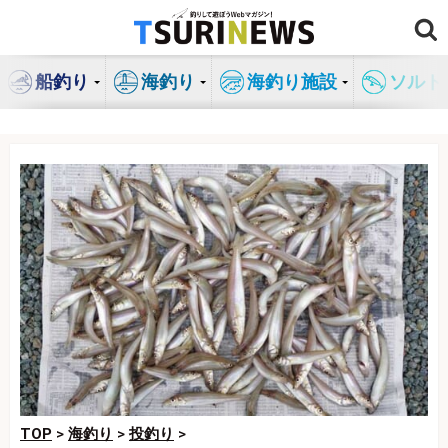
コ
ン
テ
船釣り
海釣り
海釣り施設
ソルト
ン
ツ
へ
ス
キ
ッ
プ
TOP
>
海釣り
>
投釣り
>