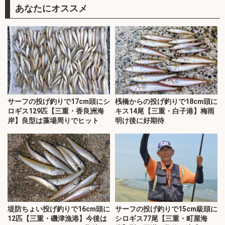
あなたにオススメ
サーフの投げ釣りで17cm頭にシ
桟橋からの投げ釣りで18cm頭に
ロギス129匹【三重・香良洲海
キス14尾【三重・白子港】梅雨
岸】良型は藻場周りでヒット
明け後に好期待
堤防ちょい投げ釣りで16cm頭に
サーフの投げ釣りで15cm級頭に
12匹【三重・磯津漁港】今後は
シロギス77尾【三重・町屋海