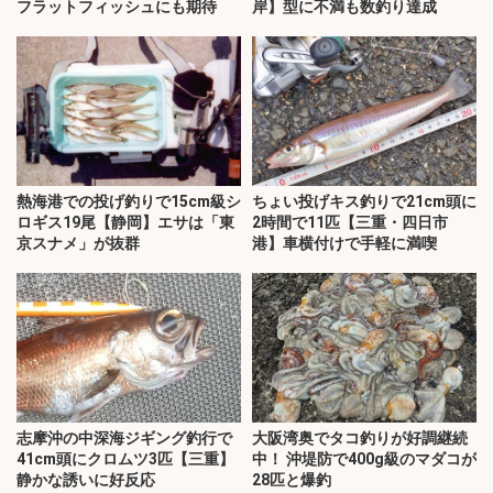
フラットフィッシュにも期待
岸】型に不満も数釣り達成
熱海港での投げ釣りで15cm級シ
ちょい投げキス釣りで21cm頭に
ロギス19尾【静岡】エサは「東
2時間で11匹【三重・四日市
京スナメ」が抜群
港】車横付けで手軽に満喫
志摩沖の中深海ジギング釣行で
大阪湾奥でタコ釣りが好調継続
41cm頭にクロムツ3匹【三重】
中！ 沖堤防で400g級のマダコが
静かな誘いに好反応
28匹と爆釣