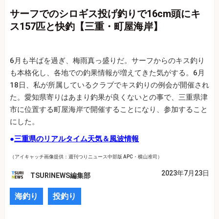
サーフでのシロギス投げ釣りで16cm頭にキ
ス157匹と快釣【三重・町屋海岸】
6月も半ばを過ぎ、梅雨真っ盛りだ。サーフからのキス釣り
も本格化し、各地での釣果情報が増えてきた気がする。6月
18日、私が所属しているクラブでキス釣りの例会が開催され
た。愛知県寄りはあまり釣果が良くないとの事で、三重県津
市に位置する町屋海岸で開催することになり、参加すること
にした。
●
三重県のリアルタイム天気＆風波情報
（アイキャッチ画像提供：週刊つりニュース中部版 APC・横山准司）
2023年7月23日
TSURINEWS編集部
海釣り
投釣り