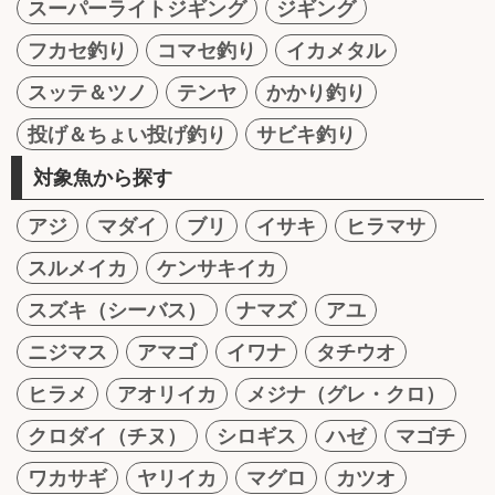
スーパーライトジギング
ジギング
フカセ釣り
コマセ釣り
イカメタル
スッテ＆ツノ
テンヤ
かかり釣り
投げ＆ちょい投げ釣り
サビキ釣り
対象魚から探す
アジ
マダイ
ブリ
イサキ
ヒラマサ
スルメイカ
ケンサキイカ
スズキ（シーバス）
ナマズ
アユ
ニジマス
アマゴ
イワナ
タチウオ
ヒラメ
アオリイカ
メジナ（グレ・クロ）
クロダイ（チヌ）
シロギス
ハゼ
マゴチ
ワカサギ
ヤリイカ
マグロ
カツオ