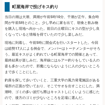
町屋海岸で投げキス釣り
当日の潮は大潮、満潮が午前5時10分、干潮が正午。集合時
間が午前5時とのこと。少し早めに家を出て、朝食と飲み物
を購入し現地へ向かった。前日の土曜日にキスの型が少し良
くなっていると情報を得ていたので少し楽しみだ。
現地に到着し、午前5時に開会式を行いスタートした。今回
は総勢17人による例会で、メンバーはトーナメンターがそろ
う。最近キスがよく釣れている町屋海岸での開催とあって、
最終結果が楽しみだ。海岸線にはルアー釣りをしている人の
姿も多かったので、邪魔にならないように人の少ないところ
まで歩くことにした。
釣座を探して歩いていくと、三重大学の風力発電施設がある
場所の正面が空いており、そこでサオを出すことにした。満
潮時、ゴミの多い波打ち際はキャストしにくいように感じた
ので、後方のゴミが少ないところを足場に選んだ。