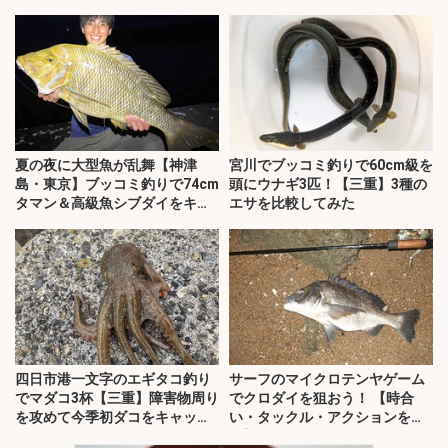
夏の夜に大型魚が乱舞【神津
宮川でブッコミ釣りで60cm級を
島・東京】ブッコミ釣りで74cm
頭にウナギ3匹！【三重】3種の
タマン＆高級魚シブダイをキャ
エサを比較してみた
ッチ！
四日市港一文字のエギタコ釣り
サーフのマイクロテンヤゲーム
でマダコ3杯【三重】障害物周り
でクロダイを狙おう！ 【時合
を攻めて今季初ダコをキャッ
い・タックル・アクションを解
チ！
説】