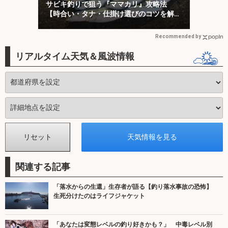
サビキ釣りで狙う『ママカリ』攻略法
【時合い・タナ・仕掛け選びのコツを解
説】
Recommended by
リアルタイム天気＆風波情報
関連する記事
「落水からの生還」生存者が語る【釣り落水事故の恐怖】
生死分けたのはライフジャケット
「あなたは変態レベルの釣り好きかも？」 中毒レベル別