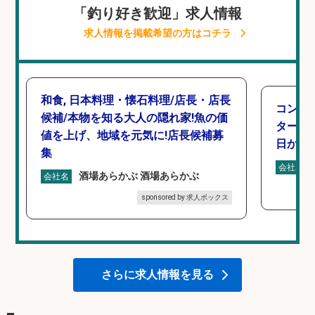
「釣り好き歓迎」求人情報
求人情報を掲載希望の方はコチラ
和食, 日本料理・懐石料理/店長・店長
コンビ
候補/本物を知る大人の隠れ家!魚の価
タート 
値を上げ、地域を元気に!店長候補募
日から
集
会社名
酒場あらかぶ 酒場あらかぶ
会社名
sponsored by 求人ボックス
さらに求人情報を見る