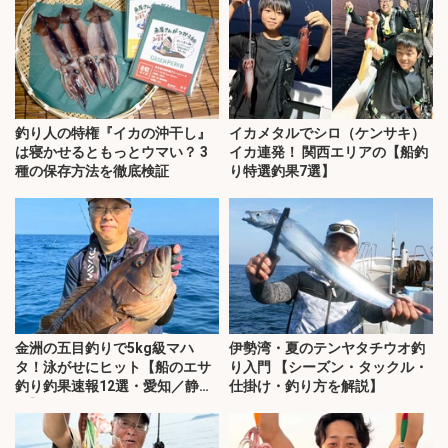
釣り人の特権『イカの沖干し』
イカメタルでシロ（ケンサキ）
は寝かせるともっとウマい？ 3
イカ連発！ 関西エリアの【船釣
種の保存方法を徹底検証
り特選釣果7選】
金洲の五目釣りで5kg級マハ
伊勢湾・夏のテンヤタチウオ釣
タ！泳がせにヒット【船のエサ
り入門 【シーズン・タックル・
釣り釣果速報12選・愛知／静
仕掛け・釣り方を解説】
岡】