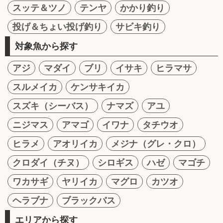
スッテ＆ツノ
テンヤ
かかり釣り
投げ＆ちょい投げ釣り
サビキ釣り
対象魚から探す
アジ
マダイ
ブリ
イサキ
ヒラマサ
スルメイカ
ケンサキイカ
スズキ（シーバス）
ナマズ
アユ
ニジマス
アマゴ
イワナ
タチウオ
ヒラメ
アオリイカ
メジナ（グレ・クロ）
クロダイ（チヌ）
シロギス
ハゼ
マゴチ
ワカサギ
ヤリイカ
マグロ
カツオ
ヘラブナ
ブラックバス
エリアから探す