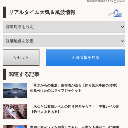
Recommended by
リアルタイム天気＆風波情報
関連する記事
「落水からの生還」生存者が語る【釣り落水事故の恐怖】
生死分けたのはライフジャケット
「あなたは変態レベルの釣り好きかも？」 中毒レベル別
【釣り人あるある】
主婦が青イソメを飼育してみた 不吉な予感がついに的中