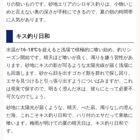
りの狙いものです。砂地エリアのシロギス釣りは、小物いじ
めと言えない奥の深さが手軽にできるので、夏の朝の時間帯
に人気があります。
キス釣り日和
水温が16-18℃を超えると浅場で積極的に喰い始め、釣りシ
ーズン開始です。晴天ほど喰いが良く、濁りを嫌う習性があ
ります。砂地にキスの影が写るような太陽光線が届く浅場に
も回遊します。砂から顔を出すゴカイ類を群れで探し回り、
エサを見つけると引っ張り出すようについばみますが、これ
は視覚で探すので、明るく澄んだ水は、彼らにとって必要不
可欠なのでしょう。
砂地に太陽光が届くような、晴天、べた凪、濁りなしの澄ん
だ海、これこそキス釣り日和で、ハリ付のエサだって果敢に
喰います。梅雨が明けての夏の晴天日は、キス釣り日和で
す。