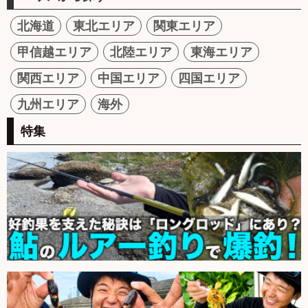
北海道
東北エリア
関東エリア
甲信越エリア
北陸エリア
東海エリア
関西エリア
中国エリア
四国エリア
九州エリア
海外
特集