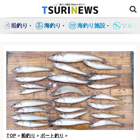
コ
ン
テ
船釣り
海釣り
海釣り施設
ソルト
ン
ツ
へ
ス
キ
ッ
プ
TOP
>
船釣り
>
ボート釣り
>