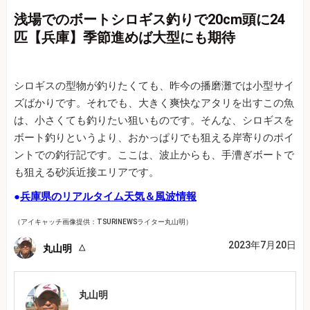
浅場でのボートシロギス釣りで20cm頭に24
匹【兵庫】季節進めば大型にも期待
シロギスの型物が釣りたくても、昨今の播磨灘では小型サイ
ズばかりです。それでも、大きく爽快なアタリを出すこの魚
は、小さくても釣りたい狙いものです。そんな、シロギスを
ボート釣りというより、おかっぱりでも狙える岸寄りのポイ
ントでの釣行記です。ここは、波止からも、手漕ぎボートで
も狙える砂浜近接エリアです。
●
兵庫県のリアルタイム天気＆風波情報
（アイキャッチ画像提供：TSURINEWSライター丸山明）
2023年7月20日
丸山明
丸山明