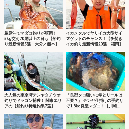
島原沖でマダコ釣りが順調！
イカメタルでヤリイカ大型サイ
5kg交え70尾以上の日も【船釣
ズゲットのチャンス！【夜焚き
り最新情報5選・大分／熊本】
イカ釣り最新情報20選・福岡】
大人気の東京湾テンヤタチウオ
「良型タコ狙いに竿とリールは
釣りでドラゴン捕獲！ 関東エリ
不要？」 テンヤ仕掛けの手釣り
アの【船釣り特選釣果7選】
で1.8kg良型マダコ！【川崎
丸・東京湾】