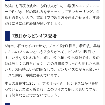
砂浜にも石積み波止にも釣り人がいない場所へエンジンスロ
ーで近づき、船の流れ方をチェックしてアンカーリング。魚
探も必要ないので、電源オフで超音波を停止させます。浅場
だけに音には神経質が良いでしょう。
1投目からピンギス登場
6時半、石ゴカイのエサで、チョイ投げ1投目、着底後、早速
にキスのブルルンというアタリが出て、ピンギス1匹目で
す。いきなり釣れると、嬉しいやら怖いやら複雑です。夏の
朝は涼しく気持ちが良く、この時間帯でしっかり釣れたら幸
いと、潮も時合いも関係なしで、ピンサイズながらも良いペ
ースで釣れ、単純に喜んでいます。
本日の最長寸は20cm。アタリも引き、ピンギスばかりを釣
っていると力強く感じれ、このサイズで揃うと良いですが、
そう簡単なことではないでしょう。