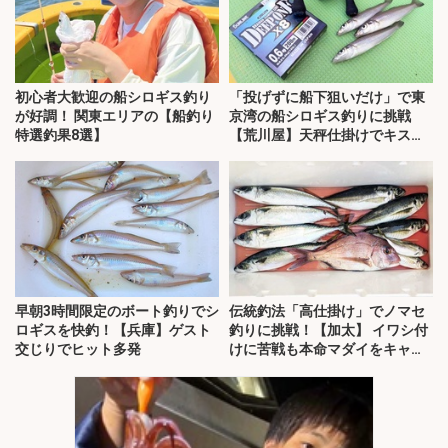
初心者大歓迎の船シロギス釣り
「投げずに船下狙いだけ」で東
が好調！ 関東エリアの【船釣り
京湾の船シロギス釣りに挑戦
特選釣果8選】
【荒川屋】天秤仕掛けでキス約
70匹！
早朝3時間限定のボート釣りでシ
伝統釣法「高仕掛け」でノマセ
ロギスを快釣！【兵庫】ゲスト
釣りに挑戦！【加太】 イワシ付
交じりでヒット多発
けに苦戦も本命マダイをキャッ
チ！