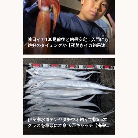
連日イカ100尾前後と釣果安定！入門にも
絶好のタイミングか【夜焚きイカ釣果速報
20選・福岡】
伊良湖水道テンヤタチウオ釣りで指5.5本
クラスを筆頭に本命16匹キャッチ【海栄
丸】