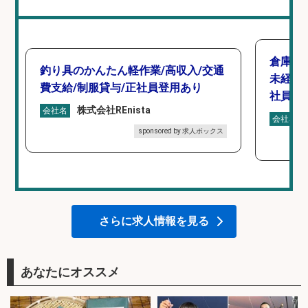
倉庫で
釣り具のかんたん軽作業/高収入/交通
未経験
費支給/制服貸与/正社員登用あり
社員登
株式会社REnista
会社名
会社名
sponsored by 求人ボックス
さらに求人情報を見る
あなたにオススメ