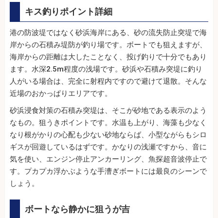
キス釣りポイント詳細
港の防波堤ではなく砂浜海岸にある、砂の流失防止突堤で海
岸からの石積み堤防が釣り場です。ボートでも狙えますが、
海岸からの距離は大したことなく、投げ釣りで十分でもあり
ます。水深2.5m程度の浅場です。砂浜や石積み突堤に釣り
人がいる場合は、完全に射程内ですので避けて退散。そんな
近場のおかっぱりエリアです。
砂浜浸食対策の石積み突堤は、そこが砂地である表示のよう
なもの。狙うきポイントです。水温も上がり、海藻も少なく
なり根がかりの心配も少ない砂地ならば、小型ながらもシロ
ギスが回遊しているはずです。かなりの浅瀬ですから、音に
気を使い、エンジン停止アンカーリング、魚探超音波停止で
す。プカプカ浮かぶような手漕ぎボートには最良のシーンで
しょう。
ボートなら静かに狙うが吉