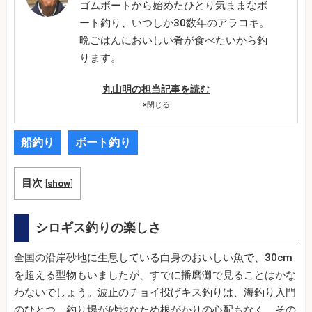
ゴムボートから始めたひとり気ままなボ
ート釣り、いつしか30数年のアラコキ。
晩ごはんにおいしい肴が食べたいから釣
ります。
丸山明の担当記事を読む
×
閉じる
船釣り
ボート釣り
目次
[
show
]
シロギス釣りの楽しさ
全国の沿岸砂地に生息している白身のおいしい魚で、30cm
を超える型物もいましたが、すでに播磨灘で見ることはかな
わないでしょう。波止のチョイ投げキス釣りは、海釣り入門
のひとつ。釣り場が砂地なため根がかりの心配もなく、その