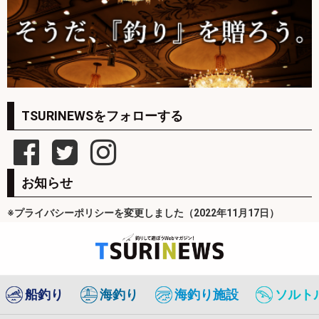
TSURINEWSをフォローする
お知らせ
※プライバシーポリシーを変更しました（2022年11月17日）
船釣り
海釣り
海釣り施設
ソルト