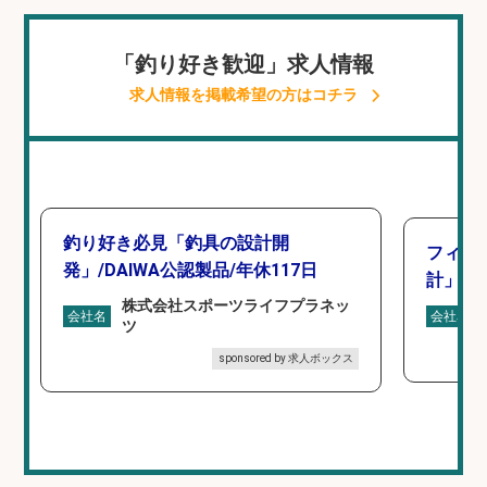
「釣り好き歓迎」求人情報
求人情報を掲載希望の方はコチラ
釣り好き必見「釣具の設計開
フィッ
発」/DAIWA公認製品/年休117日
計」
株式会社スポーツライフプラネッ
会社名
会社名
ツ
sponsored by 求人ボックス