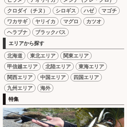
クロダイ（チヌ）
シロギス
ハゼ
マゴチ
ワカサギ
ヤリイカ
マグロ
カツオ
ヘラブナ
ブラックバス
エリアから探す
北海道
東北エリア
関東エリア
甲信越エリア
北陸エリア
東海エリア
関西エリア
中国エリア
四国エリア
九州エリア
海外
特集