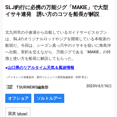
SLJ釣行に必携の万能ジグ「MAKIE」で大型
イサキ連発 誘い方のコツを船長が解説
北九州市の小倉港から出船しているガイドサービスセブン
は、SLJのオリジナルロッドやジグを開発している本格派の
船宿だ。今回は、シーズン真っ只中のイサキを狙いに角島沖
へ出船。実釣を交えながら、万能ジグである「MAKIE」の特
徴と使い方を船長に解説してもらった。
●
山口県のリアルタイム天気＆風波情報
（アイキャッチ画像提供：週刊つりニュース西部版編集部・防野 孝之）
2023年6月16日
TSURINEWS編集部
オフショア
ソルトルアー
目次
[
show
]