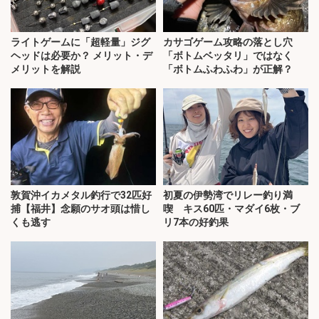
ライトゲームに「超軽量」ジグ
カサゴゲーム攻略の落とし穴
ヘッドは必要か？ メリット・デ
「ボトムベッタリ」ではなく
メリットを解説
「ボトムふわふわ」が正解？
敦賀沖イカメタル釣行で32匹好
初夏の伊勢湾でリレー釣り満
捕【福井】念願のサオ頭は惜し
喫 キス60匹・マダイ6枚・ブ
くも逃す
リ7本の好釣果