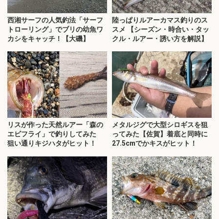
西湘サーフの人気釣法「サーフ
陸っぱりルアーカマス釣りのス
トローリング」でブリの幼魚ワ
スメ 【シーズン・時合い・タッ
カシをキャッチ！【大磯】
クル・ルアー・誘い方を解説】
リスが作った天然ルアー「森の
メタルジグで大型シロギスを狙
エビフライ」で釣りしてみた
ってみた【佐賀】着底と同時に
狙い通りキジハタがヒット！
27.5cmでかキスがヒット！