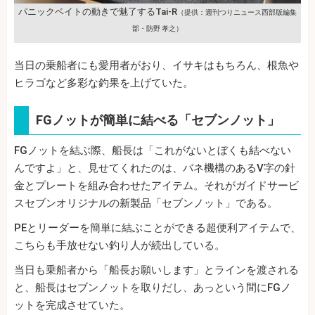
パニックベイトの動きで魅了するTai‐R
（提供：週刊つりニュース西部版編集
部・防野 孝之）
当日の乗船者にも愛用者がおり、イサキはもちろん、根魚や
ヒラゴなど多彩な釣果を上げていた。
FGノットが簡単に結べる「セブンノット」
FGノットを結ぶ際、船長は「これがないとぼくも結べない
んですよ」と、見せてくれたのは、バネ機構のあるV字の針
金とプレートを組み合わせたアイテム。それがガイドサービ
スセブンオリジナルの新製品「セブンノット」である。
PEとリーダーを簡単に結ぶことができる超便利アイテムで、
こちらも手放せない釣り人が続出している。
当日も乗船者から「船長お願いします」とラインを渡される
と、船長はセブンノットを取りだし、あっという間にFGノ
ットを完成させていた。