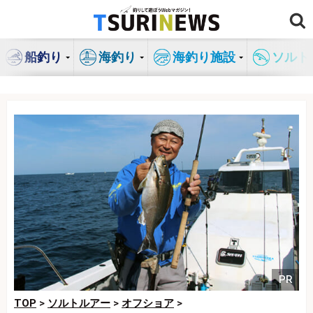
コ
ン
テ
船釣り
海釣り
海釣り施設
ソルト
ン
ツ
へ
ス
キ
ッ
プ
PR
TOP
>
ソルトルアー
>
オフショア
>