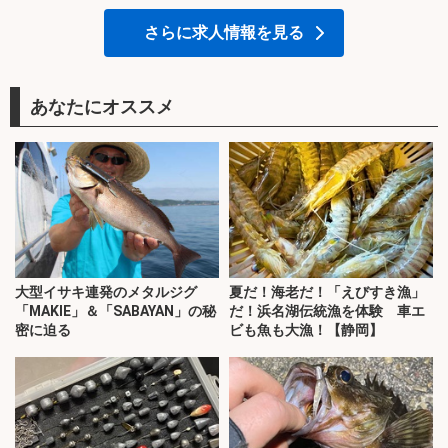
さらに求人情報を見る
あなたにオススメ
大型イサキ連発のメタルジグ
夏だ！海老だ！「えびすき漁」
「MAKIE」＆「SABAYAN」の秘
だ！浜名湖伝統漁を体験 車エ
密に迫る
ビも魚も大漁！【静岡】