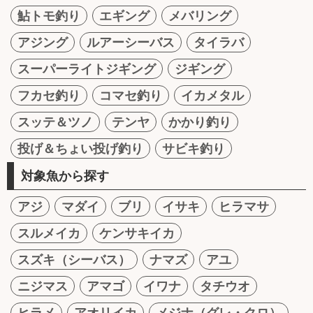
鮎トモ釣り
エギング
メバリング
アジング
ルアーシーバス
タイラバ
スーパーライトジギング
ジギング
フカセ釣り
コマセ釣り
イカメタル
スッテ＆ツノ
テンヤ
かかり釣り
投げ＆ちょい投げ釣り
サビキ釣り
対象魚から探す
アジ
マダイ
ブリ
イサキ
ヒラマサ
スルメイカ
ケンサキイカ
スズキ（シーバス）
ナマズ
アユ
ニジマス
アマゴ
イワナ
タチウオ
ヒラメ
アオリイカ
メジナ（グレ・クロ）