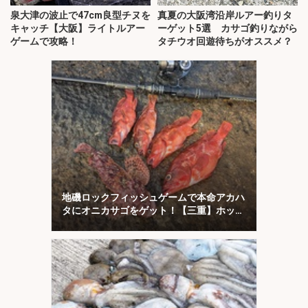
泉大津の波止で47cm良型チヌを
真夏の大阪湾沿岸ルアー釣りタ
キャッチ【大阪】ライトルアー
ーゲット5選 カサゴ釣りながら
ゲームで攻略！
タチウオ回遊待ちがオススメ？
地磯ロックフィッシュゲームで本命アカハ
タにオニカサゴをゲット！【三重】ホッグ
系ワームにヒット