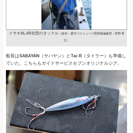
イサキSLJ特化型のタックル
（提供：週刊つりニュース西部版編集部・防野 孝
之）
船長はSABAYAN（サバヤン）とTai‐R（タイラー）も準備し
ていた。こちらもガイドサービスセブンオリジナルジグ。