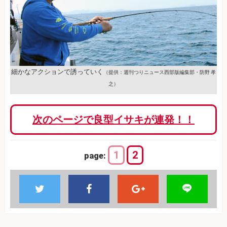
細かなアクションで誘っていく
（提供：週刊つりニュース西部版編集部・防野 孝
之）
次のページで良型イサキが連発！！
1
2
page: