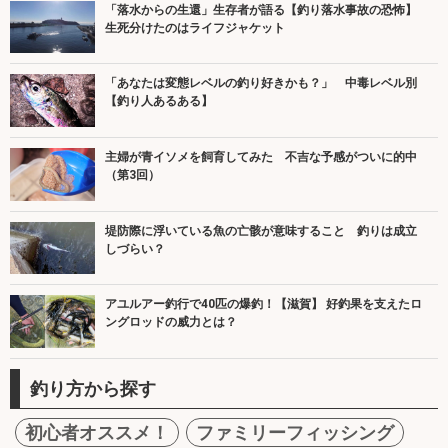
「落水からの生還」生存者が語る【釣り落水事故の恐怖】
生死分けたのはライフジャケット
「あなたは変態レベルの釣り好きかも？」 中毒レベル別
【釣り人あるある】
主婦が青イソメを飼育してみた 不吉な予感がついに的中
（第3回）
堤防際に浮いている魚の亡骸が意味すること 釣りは成立
しづらい？
アユルアー釣行で40匹の爆釣！【滋賀】 好釣果を支えたロ
ングロッドの威力とは？
釣り方から探す
初心者オススメ！
ファミリーフィッシング