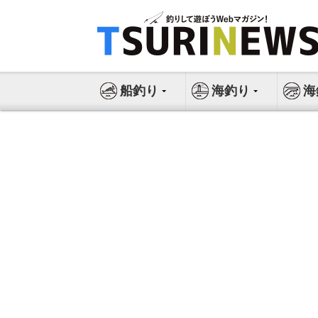
コ
ン
テ
ン
ツ
船釣り
海釣り
海
へ
ス
キ
ッ
プ