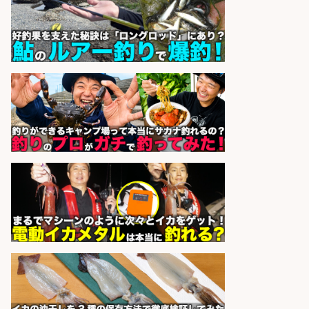
株式会社ホットスタッフ五日市
会社名
sponsored by 求人ボックス
釣り具/評価・テスト・実験/釣り具
部品・工業用部品メーカー/Excel
株式会社スタッフサービス
会社名
sponsored by 求人ボックス
EC事業責任者候補/飲食業界向け
SaaS企業「魚ぽち」/東証グロース
市場上場
株式会社フーディソン
会社名
sponsored by 求人ボックス
居酒屋/キッチンスタッフ/扱う魚は
鮮度抜群!大衆酒場で元気に働くキッ
チンスタッフを募集