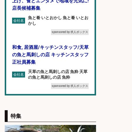
上げ、食とエンタメで地域を元気に!
店長候補募集
魚と肴 いとおかし 魚と肴 いとお
会社名
かし
sponsored by 求人ボックス
和食, 居酒屋/キッチンスタッフ/天草
の魚と馬刺しの店 キッチンスタッフ
正社員募集
天草の魚と馬刺しの店 魚粋 天草
会社名
の魚と馬刺しの店 魚粋
sponsored by 求人ボックス
コンビニ/広島県/調理なし・軽作業
スタート お魚のパック詰め 品出し/
特集
週4日から勤務OK/希望休が取得で
きる