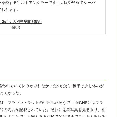
ーを愛するソルトアングラーです。大阪や島根でシーバ
ております。
a_Ochiaiの担当記事を読む
×
閉じる
追われていて休みが取れなかったのだが、後半は少し休みが
と向かった。
は、ブラウントラウトの生息地だそうで、漁協HPにはブラ
等の内容が記載されていた。それに衛星写真を見る限り、相
地とのことで、不安もあるが秘境的な場所でロッドを振れる