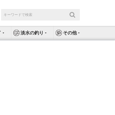
検
検
索:
索
イ
淡水の釣り
その他