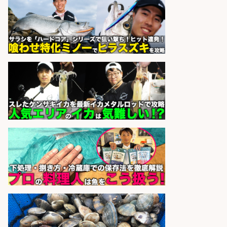
和食, テイクアウト・惣菜・弁当屋/
キッチンスタッフ/100年以上の歴史
を誇る老舗「魚久」/未経験歓迎
魚久 本店
会社名
sponsored by 求人ボックス
さらに求人情報を見る