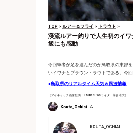
TOP
>
ルアー＆フライ
>
トラウト
>
渓流ルアー釣りで人生初のイワ
飯にも感動
今回筆者が足を運んだのが鳥取県の東部を
いイワナとブラウントラウトである。今回
●
鳥取県のリアルタイム天気＆風波情報
（アイキャッチ画像提供：TSURINEWSライター落合浩大）
Kouta_Ochiai
KOUTA_OCHIAI