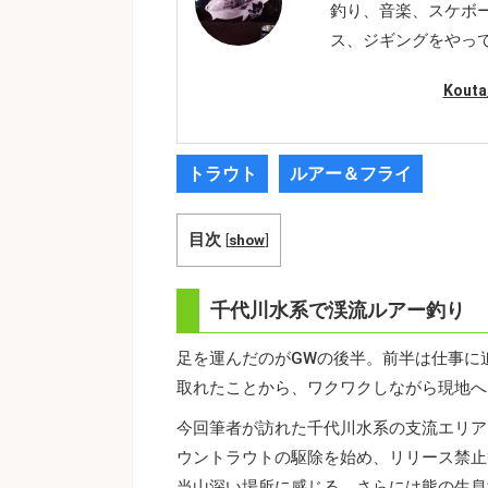
釣り、音楽、スケボ
ス、ジギングをやっ
Kout
トラウト
ルアー＆フライ
目次
[
show
]
千代川水系で渓流ルアー釣り
足を運んだのがGWの後半。前半は仕事に
取れたことから、ワクワクしながら現地へ
今回筆者が訪れた千代川水系の支流エリア
ウントラウトの駆除を始め、リリース禁止
当山深い場所に感じる。さらには熊の生息