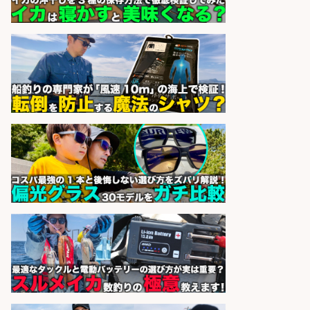
アカマル屋鮮魚店 府中店
会社名
sponsored by 求人ボックス
居酒屋/レストランサービス・ホー
ルスタッフ/扱う魚は鮮度抜群!大衆
酒場で元気に働くホールスタッフを
募集
アカマル屋鮮魚店 溝の口店
会社名
sponsored by 求人ボックス
居酒屋/キッチンスタッフ/扱う魚は
鮮度抜群!大衆酒場で元気に働くキッ
チンスタッフを募集
アカマル屋鮮魚店 大宮すずらん
会社名
通り
sponsored by 求人ボックス