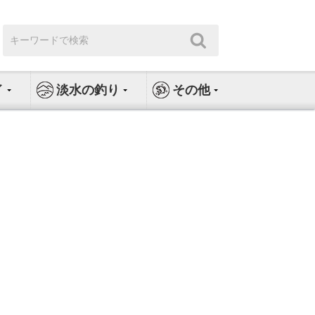
検
検
索:
索
イ
淡水の釣り
その他