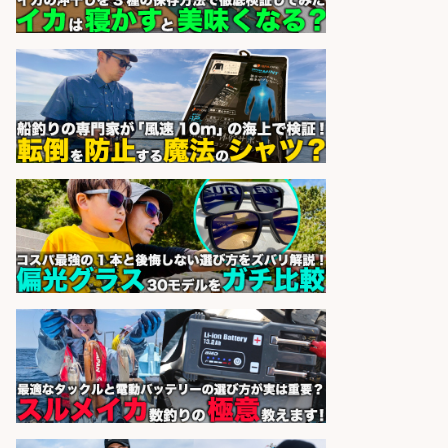
長候補/旬と手作りにこだわる!さか
なの価値を上げ、地域を元気に!店長
候補募集
博多 華吉 博多 華吉
会社名
sponsored by 求人ボックス
営業事務/「大津市」釣り具メーカ
ーの物流事務・営業アシスタント/
小野駅徒歩6分/「時給1,300円」/大
型連休あり×残業なし×土日祝休み/
滋賀県
株式会社ホットスタッフ滋賀
会社名
sponsored by 求人ボックス
和食, 日本料理・懐石料理/店長・店
長候補/ライブ感が満載!魚の価値を
上げ、食とエンタメで地域を元気に!