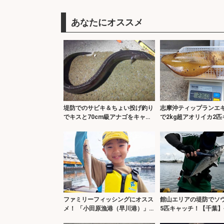
あなたにオススメ
堤防でのサビキ＆ちょい投げ釣り
志摩沖ティップランエ
でキスと70cm級アナゴをキャッ
で2kg超アオリイカ2
チ【愛知・大井漁港】
【三重】
ファミリーフィッシングにオスス
館山エリアの堤防でソ
メ！ 「小田原漁港（早川港）」
5匹キャッチ！【千葉】
はこんなとこ
は一筋縄ではいかない