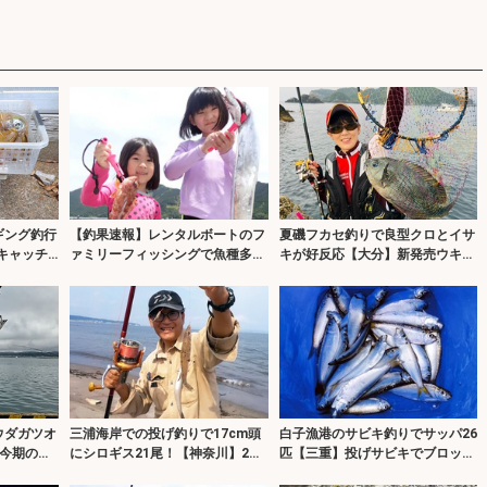
ギング釣行
【釣果速報】レンタルボートのフ
夏磯フカセ釣りで良型クロとイサ
匹キャッチ
ァミリーフィッシングで魚種多彩
キが好反応【大分】新発売ウキを
に満喫（三重）
使い分けて攻略！
ウダガツオ
三浦海岸での投げ釣りで17cm頭
白子漁港のサビキ釣りでサッパ26
今期の魚
にシロギス21尾！【神奈川】2～
匹【三重】投げサビキでブロック
？
4色付近でヒット
周りを狙い撃ち！