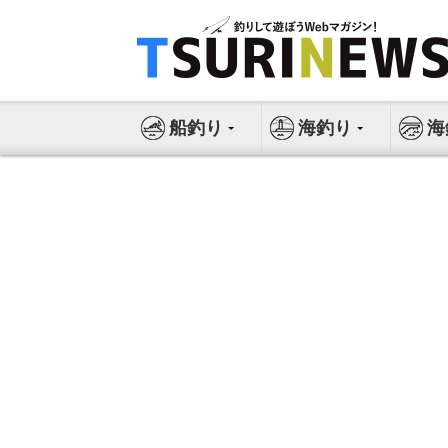
コ
ン
テ
ン
ツ
船釣り
海釣り
海
へ
ス
キ
ッ
プ