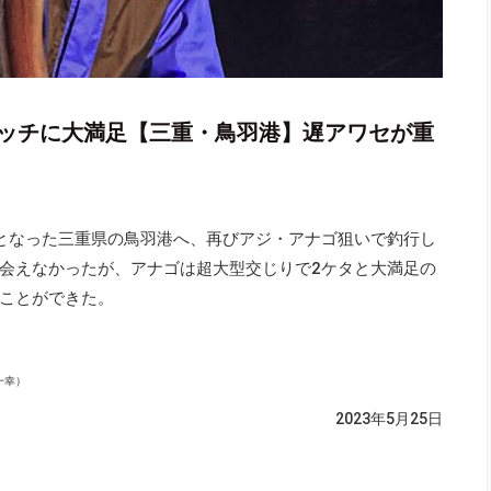
ャッチに大満足【三重・鳥羽港】遅アワセが重
となった三重県の鳥羽港へ、再びアジ・アナゴ狙いで釣行し
会えなかったが、アナゴは超大型交じりで2ケタと大満足の
ことができた。
一幸）
2023年5月25日