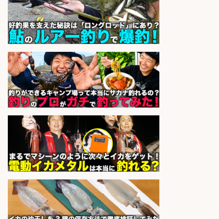
sponsored by 求人ボックス
日払いOKで即日収入/軽作業・物流
その他/「9月末までの短期」釣り具
のピッキング作業など/残業少なめ/
日勤&土日休み/未経験OK!
UTエージェント株式会社 関西第
会社名
二CU
sponsored by 求人ボックス
和食, 居酒屋/調理見習い・調理補助/
新鮮な魚料理×おでんの和食居酒屋
の若手スタッフ
サカナのハチベエ 矢場町店
会社名
sponsored by 求人ボックス
和食, 日本料理・懐石料理/店長・店