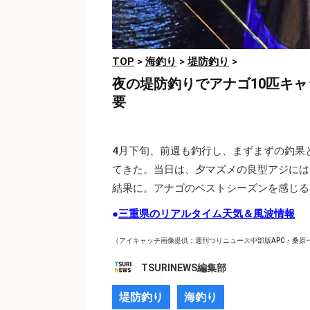
TOP
>
海釣り
>
堤防釣り
>
夜の堤防釣りでアナゴ10匹キ
要
4月下旬、前週も釣行し、まずまずの釣果
てきた。当日は、夕マズメの良型アジには
結果に。アナゴのベストシーズンを感じる
●
三重県のリアルタイム天気＆風波情報
（アイキャッチ画像提供：週刊つりニュース中部版APC・桑原
TSURINEWS編集部
堤防釣り
海釣り