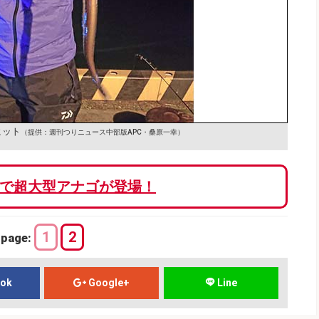
ヒット
（提供：週刊つりニュース中部版APC・桑原一幸）
で超大型アナゴが登場！
1
2
page:
ook
Google+
Line