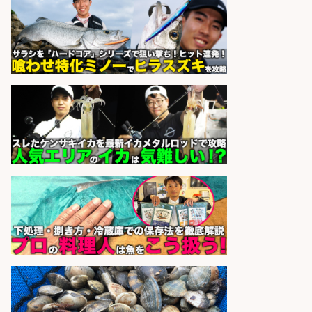
店長候補募集
魚と肴 いとおかし 魚と肴 いとお
会社名
かし
sponsored by 求人ボックス
さらに求人情報を見る