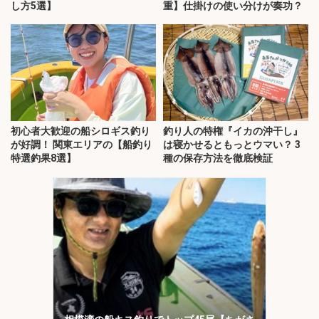
し方5選】
重】仕掛けの使い分けが奏功？
初心者大歓迎の船シロギス釣り
釣り人の特権『イカの沖干し』
が好調！ 関東エリアの【船釣り
は寝かせるともっとウマい？ 3
特選釣果8選】
種の保存方法を徹底検証