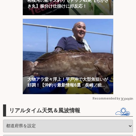
相模湾の船キス釣りでトップ45尾【ちがさ
き丸】振分け仕掛けに好反応！
大物アラ堂々浮上！平戸沖で大型魚狙いが
好調！【沖釣り最新情報6選・長崎／佐
賀】
Recommended by
リアルタイム天気＆風波情報