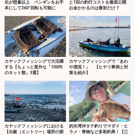
化が想像以上 ペンギンをお手
と1回の釣行コストを徹底公開
本にして360°回転も可能に
お金かかるのは最初だけ？
カヤックフィッシングで大活躍
カヤックフィッシングで「あわ
する【ちょっと意外な「100均
や漂流！」 【ヒヤリ事例と対
のネット類」3選】
策を紹介】
カヤックフィッシングにおける
的矢湾沖タテ釣りでマダイ・ヒ
【出艇（エントリー）場所の探
ラメ・青物など多彩釣果！【三