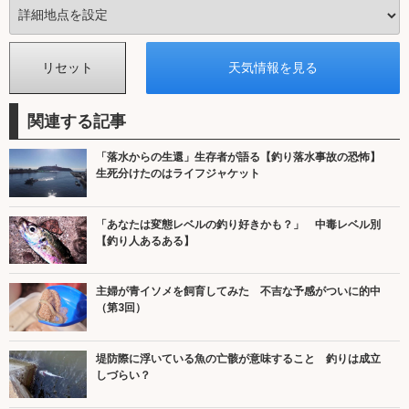
関連する記事
「落水からの生還」生存者が語る【釣り落水事故の恐怖】
生死分けたのはライフジャケット
「あなたは変態レベルの釣り好きかも？」 中毒レベル別
【釣り人あるある】
主婦が青イソメを飼育してみた 不吉な予感がついに的中
（第3回）
堤防際に浮いている魚の亡骸が意味すること 釣りは成立
しづらい？