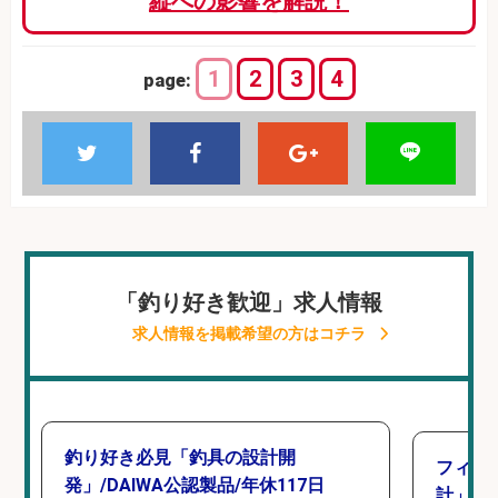
縦への影響を解説！
1
2
3
4
page:
「釣り好き歓迎」求人情報
求人情報を掲載希望の方はコチラ
釣り好き必見「釣具の設計開
フィッ
発」/DAIWA公認製品/年休117日
計」