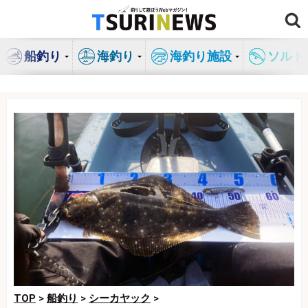
コ
ン
テ
船釣り
海釣り
海釣り施設
ソルト
ン
ツ
へ
ス
キ
ッ
プ
TOP
>
船釣り
>
シーカヤック
>