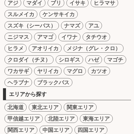
アジ
マダイ
ブリ
イサキ
ヒラマサ
スルメイカ
ケンサキイカ
スズキ（シーバス）
ナマズ
アユ
ニジマス
アマゴ
イワナ
タチウオ
ヒラメ
アオリイカ
メジナ（グレ・クロ）
クロダイ（チヌ）
シロギス
ハゼ
マゴチ
ワカサギ
ヤリイカ
マグロ
カツオ
ヘラブナ
ブラックバス
エリアから探す
北海道
東北エリア
関東エリア
甲信越エリア
北陸エリア
東海エリア
関西エリア
中国エリア
四国エリア