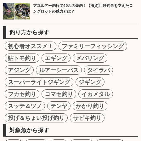
アユルアー釣行で40匹の爆釣！【滋賀】 好釣果を支えたロ
ングロッドの威力とは？
釣り方から探す
初心者オススメ！
ファミリーフィッシング
鮎トモ釣り
エギング
メバリング
アジング
ルアーシーバス
タイラバ
スーパーライトジギング
ジギング
フカセ釣り
コマセ釣り
イカメタル
スッテ＆ツノ
テンヤ
かかり釣り
投げ＆ちょい投げ釣り
サビキ釣り
対象魚から探す