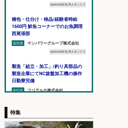
sponsored by 求人ボックス
梱包・仕分け・検品/経験者時給
1600円 鮮魚コーナーでのお魚調理
西尾張部
マンパワーグループ株式会社
会社名
sponsored by 求人ボックス
製造「組立・加工」/釣り具部品の
製造企業にてNC旋盤加工機の操作
日勤寮完備
フジアルテ株式会社
会社名
sponsored by 求人ボックス
特集
コンビニ/広島県/調理なし・軽作業
スタート お魚のパック詰め 品出し/
週4日から勤務OK/希望休が取得で