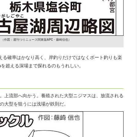
ト
（作図：週刊つりニュース関東版APC・藤崎信也）
会える確率はかなり高く、岸釣りだけではなくボート釣りも楽
0mを超える深場まで探れるのもうれしい。
。上流部へ向かう。養殖された大型ニジマスは、放流される
の大型を狙うには浅場が鉄則だ。