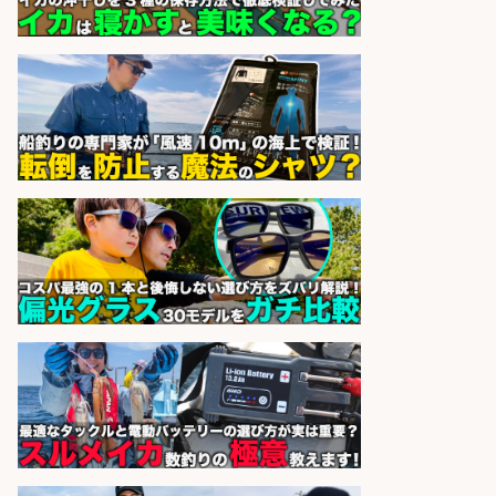
レジカウンター/夕方勤務で時給UP
お釣りの計算不要の簡単レジ1日2時
間
オーケー株式会社
会社名
sponsored by 求人ボックス
レジカウンター/お釣りの計算不要
の簡単レジ 未経験も安心の研修あり
1日2h
オーケー株式会社
会社名
sponsored by 求人ボックス
キッチンスタッフ/広島県/急募 スー
パーの鮮魚コーナーで魚のカットや
パック詰め/重量物なし/定着率抜群
株式会社ホットスタッフ廿日市
会社名