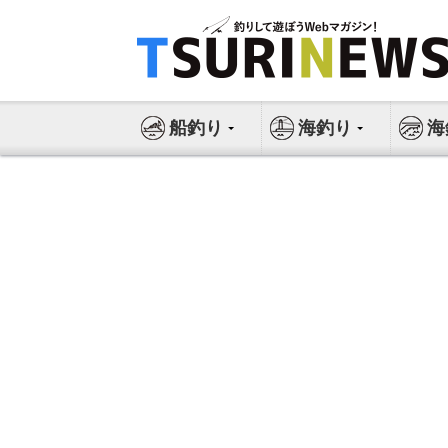
コ
ン
テ
ン
ツ
船釣り
海釣り
海
へ
ス
キ
ッ
プ