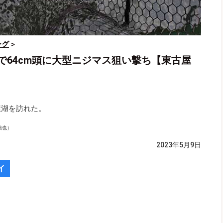
ング
>
で64cm頭に大型ニジマス狙い撃ち【東古屋
屋湖を訪れた。
信也）
2023年5月9日
イ