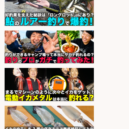
きる
株式会社ホットスタッフ五日市
会社名
sponsored by 求人ボックス
配達/ドライバー/ドライバー補助 魚
の梱包 年齢経験不問/完全週休2日で
最低月収33万円保証
株式会社ワイズ
会社名
sponsored by 求人ボックス
コンビニ/広島県/魚を捌ける方必見
鮮魚コーナーでの加工作業/週4日か
ら勤務OK/残業少なめ
株式会社ホットスタッフ五日市
会社名
sponsored by 求人ボックス