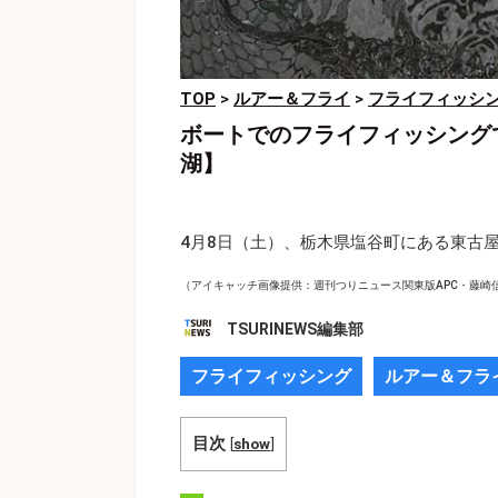
TOP
>
ルアー＆フライ
>
フライフィッシ
ボートでのフライフィッシング
湖】
4月8日（土）、栃木県塩谷町にある東古
（アイキャッチ画像提供：週刊つりニュース関東版APC・藤崎
TSURINEWS編集部
フライフィッシング
ルアー＆フラ
目次
[
show
]