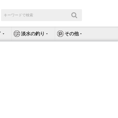
検
検
索:
索
イ
淡水の釣り
その他