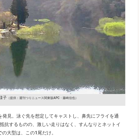
様子
（提供：週刊つりニュース関東版APC・藤崎信也）
を発見。泳ぐ先を想定してキャストし、鼻先にフライを通
抵抗するものの、激しい走りはなく、すんなりとネットイ
こでの大型は、この1尾だけ。