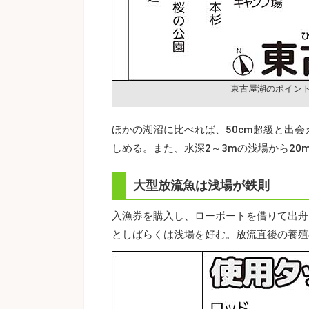
東古屋湖のポイン
ほかの湖沼に比べれば、50cm超級と出
しめる。また、水深2～3mの浅場から2
大型放流魚は浅場が鉄則
入漁券を購入し、ローボートを借りて出舟
としばらくは浅場を好む。放流直後の養殖