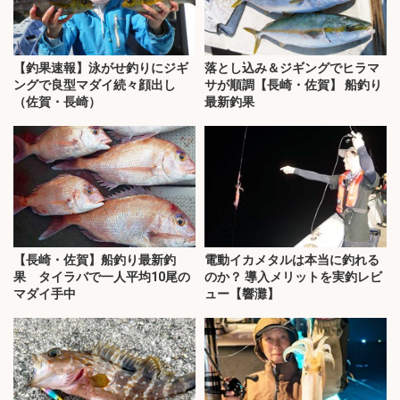
【釣果速報】泳がせ釣りにジギ
落とし込み＆ジギングでヒラマ
ングで良型マダイ続々顔出し
サが順調【長崎・佐賀】 船釣り
（佐賀・長崎）
最新釣果
【長崎・佐賀】船釣り最新釣
電動イカメタルは本当に釣れる
果 タイラバで一人平均10尾の
のか？ 導入メリットを実釣レビ
マダイ手中
ュー【響灘】