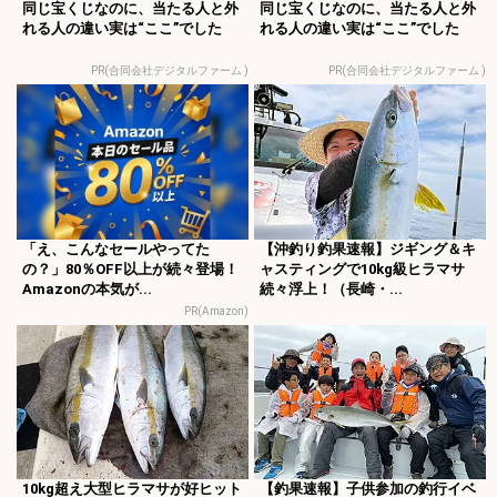
同じ宝くじなのに、当たる人と外
同じ宝くじなのに、当たる人と外
れる人の違い実は“ここ”でした
れる人の違い実は“ここ”でした
PR(合同会社デジタルファーム )
PR(合同会社デジタルファーム )
「え、こんなセールやってた
【沖釣り釣果速報】ジギング＆キ
の？」80％OFF以上が続々登場！
ャスティングで10kg級ヒラマサ
Amazonの本気が...
続々浮上！（長崎・...
PR(Amazon)
10kg超え大型ヒラマサが好ヒット
【釣果速報】子供参加の釣行イベ