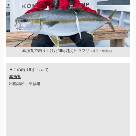
幸漁丸で釣り上げた18㎏越えヒラマサ
（提供：幸漁丸）
▼この釣り船について
幸漁丸
出船場所：早福港