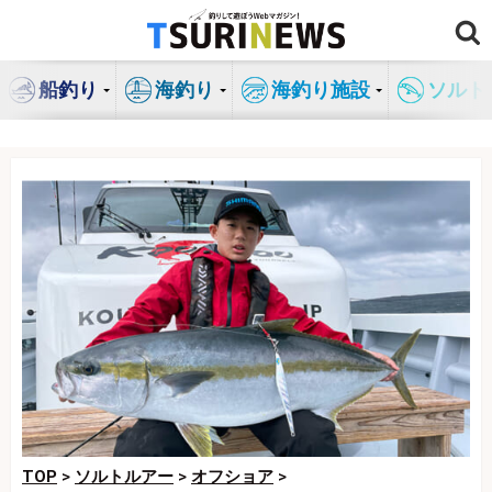
コ
ン
テ
船釣り
海釣り
海釣り施設
ソルト
ン
ツ
へ
ス
キ
ッ
プ
TOP
>
ソルトルアー
>
オフショア
>