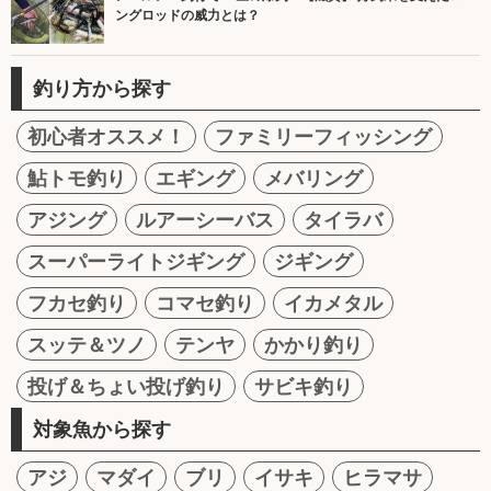
ングロッドの威力とは？
釣り方から探す
初心者オススメ！
ファミリーフィッシング
鮎トモ釣り
エギング
メバリング
アジング
ルアーシーバス
タイラバ
スーパーライトジギング
ジギング
フカセ釣り
コマセ釣り
イカメタル
スッテ＆ツノ
テンヤ
かかり釣り
投げ＆ちょい投げ釣り
サビキ釣り
対象魚から探す
アジ
マダイ
ブリ
イサキ
ヒラマサ