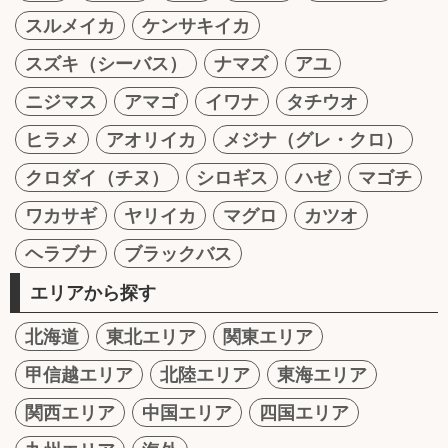
スルメイカ
ケンサキイカ
スズキ（シーバス）
ナマズ
アユ
ニジマス
アマゴ
イワナ
タチウオ
ヒラメ
アオリイカ
メジナ（グレ・クロ）
クロダイ（チヌ）
シロギス
ハゼ
マゴチ
ワカサギ
ヤリイカ
マグロ
カツオ
ヘラブナ
ブラックバス
エリアから探す
北海道
東北エリア
関東エリア
甲信越エリア
北陸エリア
東海エリア
関西エリア
中国エリア
四国エリア