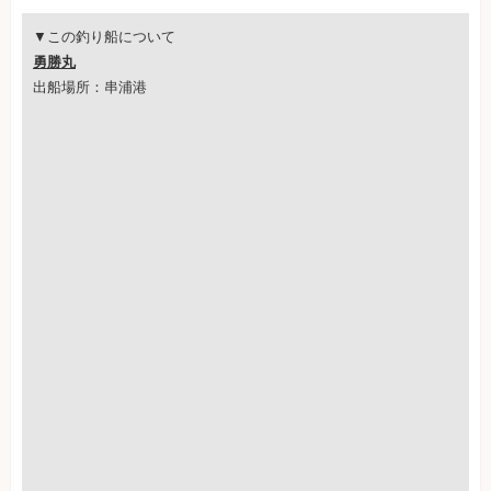
▼この釣り船について
勇勝丸
出船場所：串浦港