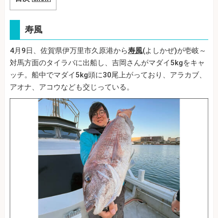
寿風
4月9日、佐賀県伊万里市久原港から
寿風
(よしかぜ)が壱岐～
対馬方面のタイラバに出船し、吉岡さんがマダイ5kgをキャ
ッチ。船中でマダイ5kg頭に30尾上がっており、アラカブ、
アオナ、アコウなども交じっている。