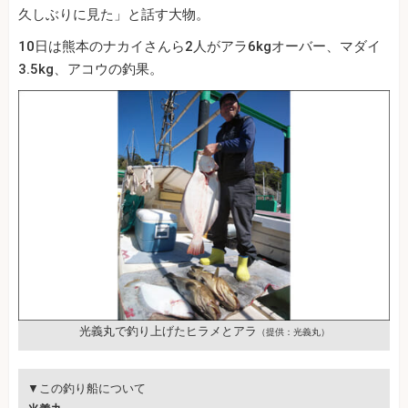
久しぶりに見た」と話す大物。
10日は熊本のナカイさんら2人がアラ6kgオーバー、マダイ
3.5kg、アコウの釣果。
光義丸で釣り上げたヒラメとアラ
（提供：光義丸）
▼この釣り船について