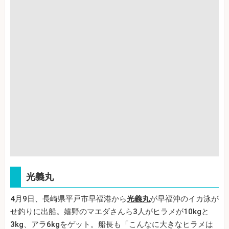
光義丸
4月9日、長崎県平戸市早福港から
光義丸
が早福沖のイカ泳が
せ釣りに出船。嬉野のマエダさんら3人がヒラメが10kgと
3kg、アラ6kgをゲット。船長も「こんなに大きなヒラメは