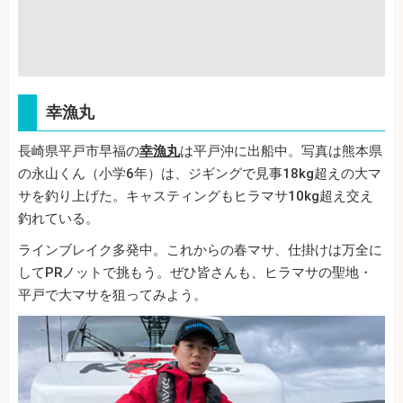
幸漁丸
長崎県平戸市早福の
幸漁丸
は平戸沖に出船中。写真は熊本県
の永山くん（小学6年）は、ジギングで見事18kg超えの大マ
サを釣り上げた。キャスティングもヒラマサ10kg超え交え
釣れている。
ラインブレイク多発中。これからの春マサ、仕掛けは万全に
してPRノットで挑もう。ぜひ皆さんも、ヒラマサの聖地・
平戸で大マサを狙ってみよう。