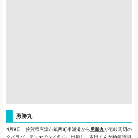
勇勝丸
4月9日、佐賀県唐津市鎮西町串浦港から
勇勝丸
が壱岐周辺の
タイラバ・テンヤでタイ釣りに出船し、吉田くんが納竿時間