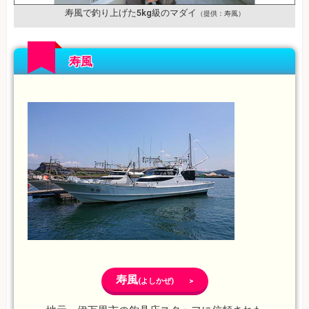
寿風で釣り上げた5kg級のマダイ
（提供：寿風）
寿風
寿風
(よしかぜ) >