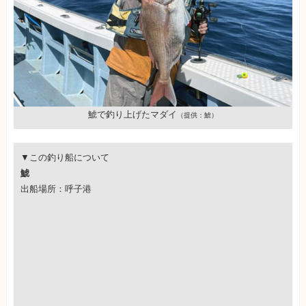
鯱で釣り上げたマダイ
（提供：鯱）
▼この釣り船について
鯱
出船場所：呼子港