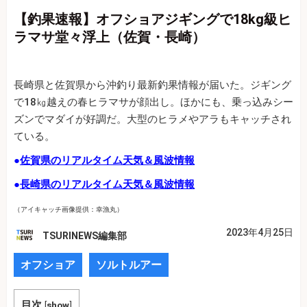
【釣果速報】オフショアジギングで18kg級ヒ
ラマサ堂々浮上（佐賀・長崎）
長崎県と佐賀県から沖釣り最新釣果情報が届いた。ジギング
で18㎏越えの春ヒラマサが顔出し。ほかにも、乗っ込みシー
ズンでマダイが好調だ。大型のヒラメやアラもキャッチされ
ている。
●
佐賀県のリアルタイム天気＆風波情報
●
長崎県のリアルタイム天気＆風波情報
（アイキャッチ画像提供：幸漁丸）
2023年4月25日
TSURINEWS編集部
オフショア
ソルトルアー
目次
[
show
]