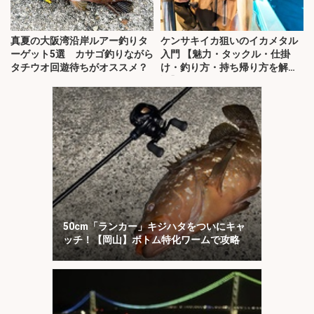
真夏の大阪湾沿岸ルアー釣りタ
ケンサキイカ狙いのイカメタル
ーゲット5選 カサゴ釣りながら
入門 【魅力・タックル・仕掛
タチウオ回遊待ちがオススメ？
け・釣り方・持ち帰り方を解
説】
50cm「ランカー」キジハタをついにキャ
ッチ！【岡山】ボトム特化ワームで攻略