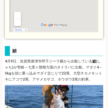
鯱
4月9日、佐賀県唐津市呼子ジーラ横から出船している
鯱
(し
ゃち)が壱岐～七里ヶ曽根方面のタイラバに出船。マダイ4～
5kgを頭に乗っ込みマダイ交じりで22尾、大型チカメキント
キにアコウ2尾、アヤメカサゴ、ホウボウ2尾の釣果。