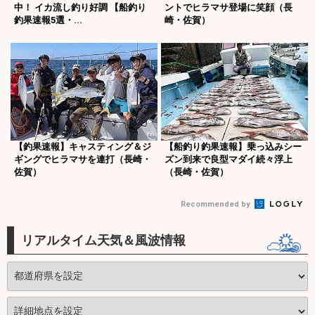
中！ イカ流し釣り好調 【船釣り
ントでヒラマサ登場に笑顔（長
釣果速報5選・...
崎・佐賀）
【釣果速報】キャスティング＆ジ
【船釣り釣果速報】乗っ込みシー
ギングでヒラマサを連打（長崎・
ズン到来で良型マダイ続々浮上
佐賀）
（長崎・佐賀）
Recommended by
リアルタイム天気＆風波情報