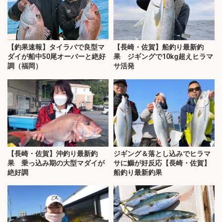
【釣果速報】タイラバで良型マ
【長崎・佐賀】船釣り最新釣
ダイが船中50尾オーバーと絶好
果 ジギングで10kg超えヒラマ
調（福岡）
サ活発
【長崎・佐賀】沖釣り最新釣
ジギング＆落とし込みでヒラマ
果 乗っ込み期の大型マダイが
サに鰤が好反応【長崎・佐賀】
絶好調
船釣り最新釣果