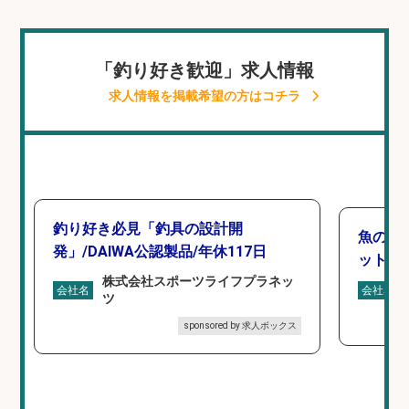
「釣り好き歓迎」求人情報
求人情報を掲載希望の方はコチラ
釣り好き必見「釣具の設計開
魚の「
発」/DAIWA公認製品/年休117日
ットを
株式会社スポーツライフプラネッ
会社名
会社名
ツ
sponsored by 求人ボックス