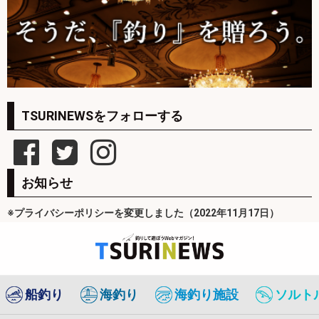
TSURINEWSをフォローする
お知らせ
※プライバシーポリシーを変更しました（2022年11月17日）
船釣り
海釣り
海釣り施設
ソルト