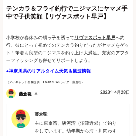
テンカラ＆フライ釣行でニジマスにヤマメ手
中で子供笑顔【リヴァスポット早戸】
小学校が春休みの甥っ子を誘って
リヴァスポット早戸
へ釣
行。彼にとって初めてのテンカラ釣りだったがヤマメをゲッ
ト！筆者も良型のニジマスを釣り上げ大満足。充実のアフタ
ーフィッシングも併せてリポートしよう。
●
神奈川県のリアルタイム天気＆風波情報
（アイキャッチ画像提供：TSURINEWSライター藤倉聡）
2023年4月28日
藤倉聡
藤倉聡
主に東京湾、駿河湾（沼津近郊）で釣り
をしています。幼年期から海・川問わず