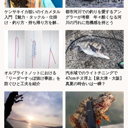
ケンサキイカ狙いのイカメタル
都市河川での釣りを愛するアン
入門 【魅力・タックル・仕掛
グラーが考察 年々酷くなる河
け・釣り方・持ち帰り方を解
川の汚れに危機感を持とう
説】
オルブライトノットにおける
汽水域でのライトチニングで
「リーダーすっぽ抜け事故」を
47cmチヌ浮上【泉大津・大阪】
防ぐひと工夫を紹介
真夏の時合いは一瞬？