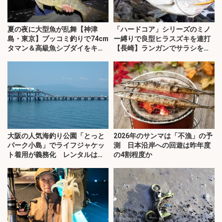
夏の夜に大型魚が乱舞【神津
「ハードコア」シリーズのミノ
島・東京】ブッコミ釣りで74cm
ー縛りで良型ヒラスズキを連打
タマン＆高級魚シブダイをキャ
【長崎】ランガンでサラシを攻
ッチ！
略！
大阪の人気海釣り公園「とっと
2026年のサンマは「不漁」の予
パーク小島」でライフジャケッ
測 日本沿岸への回遊は昨年度
ト着用が義務化 レンタルはオ
の4割程度か
ススメできない？