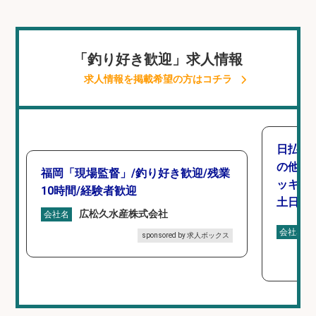
「釣り好き歓迎」求人情報
求人情報を掲載希望の方はコチラ
日払い
の他/
福岡「現場監督」/釣り好き歓迎/残業
ッキン
10時間/経験者歓迎
土日休み
広松久水産株式会社
会社名
会社名
sponsored by 求人ボックス