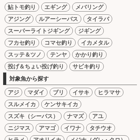
鮎トモ釣り
エギング
メバリング
アジング
ルアーシーバス
タイラバ
スーパーライトジギング
ジギング
フカセ釣り
コマセ釣り
イカメタル
スッテ＆ツノ
テンヤ
かかり釣り
投げ＆ちょい投げ釣り
サビキ釣り
対象魚から探す
アジ
マダイ
ブリ
イサキ
ヒラマサ
スルメイカ
ケンサキイカ
スズキ（シーバス）
ナマズ
アユ
ニジマス
アマゴ
イワナ
タチウオ
ヒラメ
アオリイカ
メジナ（グレ・クロ）