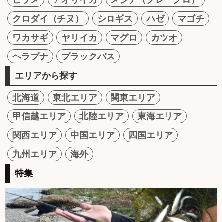
クロダイ（チヌ）
シロギス
ハゼ
マゴチ
ワカサギ
ヤリイカ
マグロ
カツオ
ヘラブナ
ブラックバス
エリアから探す
北海道
東北エリア
関東エリア
甲信越エリア
北陸エリア
東海エリア
関西エリア
中国エリア
四国エリア
九州エリア
海外
特集