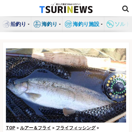
コ
ン
テ
船釣り
海釣り
海釣り施設
ソルト
ン
ツ
へ
ス
キ
ッ
プ
TOP
>
ルアー＆フライ
>
フライフィッシング
>