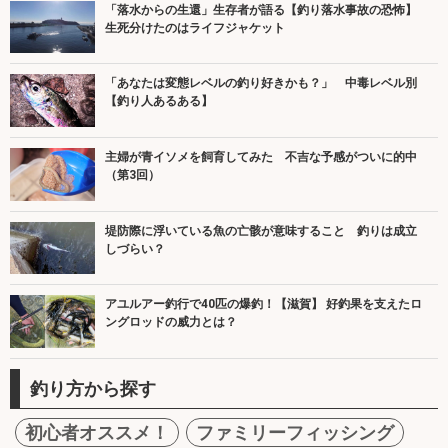
「落水からの生還」生存者が語る【釣り落水事故の恐怖】
生死分けたのはライフジャケット
「あなたは変態レベルの釣り好きかも？」 中毒レベル別
【釣り人あるある】
主婦が青イソメを飼育してみた 不吉な予感がついに的中
（第3回）
堤防際に浮いている魚の亡骸が意味すること 釣りは成立
しづらい？
アユルアー釣行で40匹の爆釣！【滋賀】 好釣果を支えたロ
ングロッドの威力とは？
釣り方から探す
初心者オススメ！
ファミリーフィッシング