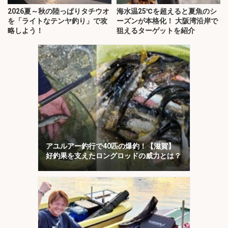
2026夏～秋の陸っぱりタチウオ
海水温25℃を超えると夏魚のシ
を「ライトなテンヤ釣り」で攻
ーズンが本格化！ 大阪湾沿岸で
略しよう！
狙えるターゲットを紹介
アユルアー釣行で40匹の爆釣！【滋賀】
好釣果を支えたロングロッドの威力とは？