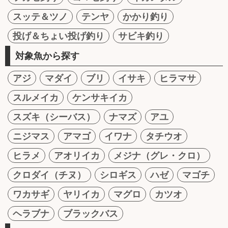
スッテ＆ツノ
テンヤ
かかり釣り
投げ＆ちょい投げ釣り
サビキ釣り
対象魚から探す
アジ
マダイ
ブリ
イサキ
ヒラマサ
スルメイカ
ケンサキイカ
スズキ（シーバス）
ナマズ
アユ
ニジマス
アマゴ
イワナ
タチウオ
ヒラメ
アオリイカ
メジナ（グレ・クロ）
クロダイ（チヌ）
シロギス
ハゼ
マゴチ
ワカサギ
ヤリイカ
マグロ
カツオ
ヘラブナ
ブラックバス