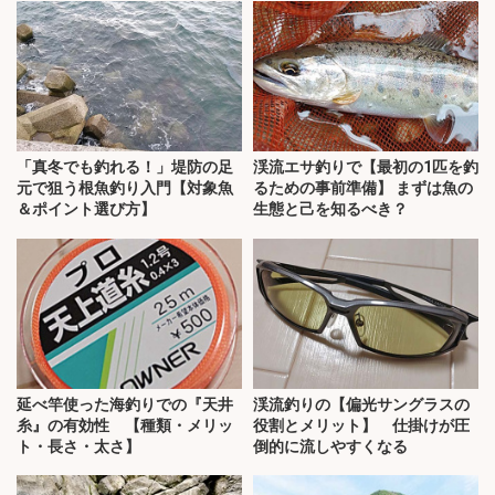
「真冬でも釣れる！」堤防の足
渓流エサ釣りで【最初の1匹を釣
元で狙う根魚釣り入門【対象魚
るための事前準備】 まずは魚の
＆ポイント選び方】
生態と己を知るべき？
延べ竿使った海釣りでの『天井
渓流釣りの【偏光サングラスの
糸』の有効性 【種類・メリッ
役割とメリット】 仕掛けが圧
ト・長さ・太さ】
倒的に流しやすくなる