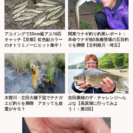
アユイングで20cm級アユ16匹
関東ウナギ釣り釣果レポート：
キャッチ【京都】虹色鮎カラー
本命ウナギ他5魚種登場の五目釣
のオトリミノーにヒット集中！
りを満喫【古利根川・埼玉】
木曽川・立田大橋下流でテナガ
吉田康雄のザ・チャレンジへら
エビ釣りを満喫 アタッても放
ぶな【高原湖に行ってみよ
置がキモ？
う！：第2回】