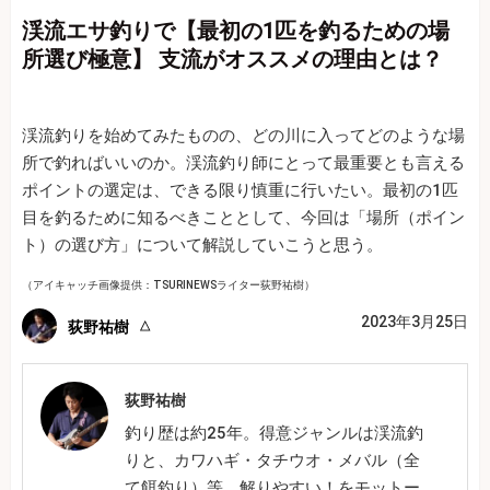
渓流エサ釣りで【最初の1匹を釣るための場
所選び極意】 支流がオススメの理由とは？
渓流釣りを始めてみたものの、どの川に入ってどのような場
所で釣ればいいのか。渓流釣り師にとって最重要とも言える
ポイントの選定は、できる限り慎重に行いたい。最初の1匹
目を釣るために知るべきこととして、今回は「場所（ポイン
ト）の選び方」について解説していこうと思う。
（アイキャッチ画像提供：TSURINEWSライター荻野祐樹）
2023年3月25日
荻野祐樹
荻野祐樹
釣り歴は約25年。得意ジャンルは渓流釣
りと、カワハギ・タチウオ・メバル（全
て餌釣り）等。解りやすい！をモットー