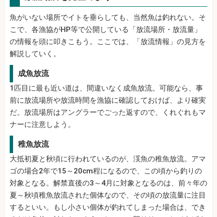
魚がいない場所でイトを垂らしても、当然魚は釣れない。そ
こで、各漁協がHP等で公開している「放流場所・放流量」
の情報を頭に叩きこもう。ここでは、「放流情報」の見方を
解説していく。
成魚放流
1匹目に最も近い道は、間違いなく成魚放流。可能なら、事
前に放流場所や放流時間を漁協に確認しておけば、より確実
だ。放流場所はアングラーでごった返すので、くれぐれもマ
ナーに注意しよう。
稚魚放流
大抵初夏と秋頃に行われているのが、渓魚の稚魚放流。アマ
ゴの場合2年で15～20cm程になるので、この頃から釣りの
対象となる。解禁直後の3～4月に対象となるのは、前々年の
夏～秋頃稚魚放流された個体なので、その頃の放流量に注目
するといい。もし小さい個体が釣れてしまった場合は、でき