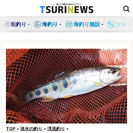
コ
ン
テ
船釣り
海釣り
海釣り施設
ソルト
ン
ツ
へ
ス
キ
ッ
プ
TOP
>
淡水の釣り
>
渓流釣り
>