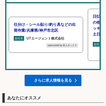
日払い
の他/
仕分け・シール貼り/釣り具などの出
ッキン
荷作業/兵庫県/神戸市北区
土日休み
UTエージェント株式会社
会社名
会社名
sponsored by 求人ボックス
さらに求人情報を見る
あなたにオススメ