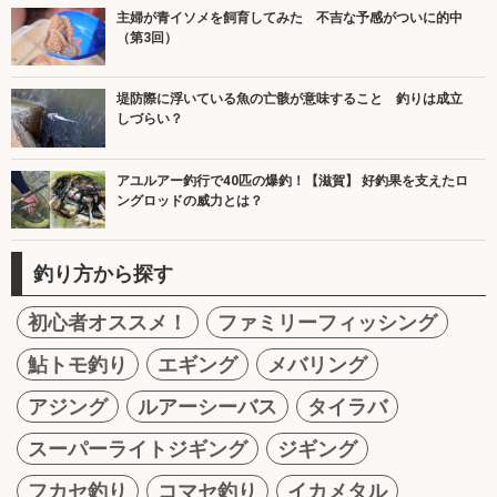
主婦が青イソメを飼育してみた 不吉な予感がついに的中
（第3回）
堤防際に浮いている魚の亡骸が意味すること 釣りは成立
しづらい？
アユルアー釣行で40匹の爆釣！【滋賀】 好釣果を支えたロ
ングロッドの威力とは？
釣り方から探す
初心者オススメ！
ファミリーフィッシング
鮎トモ釣り
エギング
メバリング
アジング
ルアーシーバス
タイラバ
スーパーライトジギング
ジギング
フカセ釣り
コマセ釣り
イカメタル