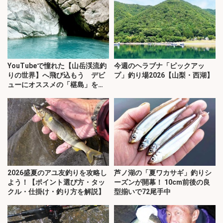
YouTubeで憧れた【山岳渓流釣
今週のヘラブナ「ピックアッ
りの世界】へ飛び込もう デビ
プ」釣り場2026【山梨・西湖】
ューにオススメの「椹島」を紹
介！
2026盛夏のアユ友釣りを攻略し
芦ノ湖の「夏ワカサギ」釣りシ
よう！【ポイント選び方・タッ
ーズンが開幕！ 10cm前後の良
クル・仕掛け・釣り方を解説】
型揃いで72尾手中