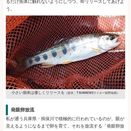
るだけ魚体に触れないようにしつつ、即リリースしてあげよ
う。
小さい個体は優しくリリースを
（提供：TSURINEWSライター荻野祐樹）
発眼卵放流
私が通う兵庫県・揖保川で積極的に行われているのが、眼が
見えるようになるまで卵を育て、それを放流する「発眼卵放