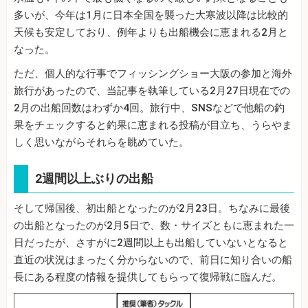
多いが、今年は1月に日本全国を襲った大寒波以降は比較的
天候も安定しており、例年よりも出船機会に恵まれる2月と
なった。
ただ、個人的な行事でフィッシングショー大阪の参加と海外
旅行があったので、当記事を執筆している2月27日現在での
2月の出船回数はわずか4回。旅行中、SNSなどで他船の釣
果をチェックすると釣果に恵まれる投稿が目立ち、うらやま
しく思いながらそれらを眺めていた。
2週間以上ぶりの出船
そして帰国後、初出船となったのが2月23日。ちなみに最後
の出船となったのが2月5日で、数・サイズともに恵まれた一
日だったが、さすがに2週間以上も出船していないとなると
直近の状況はまったく分からないので、前日に知り合いの船
長にある程度の情報を提供してもらって復帰戦に臨んだ。