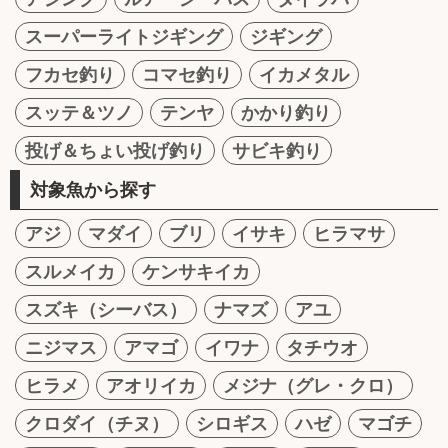
スーパーライトジギング
ジギング
フカセ釣り
コマセ釣り
イカメタル
スッテ＆ツノ
テンヤ
かかり釣り
投げ＆ちょい投げ釣り
サビキ釣り
対象魚から探す
アジ
マダイ
ブリ
イサキ
ヒラマサ
スルメイカ
ケンサキイカ
スズキ（シーバス）
ナマズ
アユ
ニジマス
アマゴ
イワナ
タチウオ
ヒラメ
アオリイカ
メジナ（グレ・クロ）
クロダイ（チヌ）
シロギス
ハゼ
マゴチ