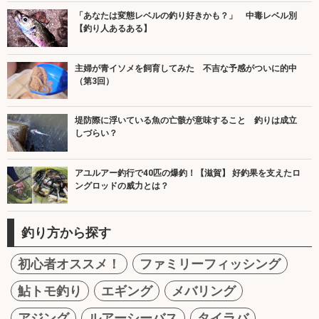
「あなたは変態レベルの釣り好きかも？」 中毒レベル別
【釣り人あるある】
主婦が青イソメを飼育してみた 不吉な予感がついに的中
（第3回）
堤防際に浮いている魚の亡骸が意味すること 釣りは成立
しづらい？
アユルアー釣行で40匹の爆釣！【滋賀】 好釣果を支えたロ
ングロッドの威力とは？
釣り方から探す
初心者オススメ！
ファミリーフィッシング
鮎トモ釣り
エギング
メバリング
アジング
ルアーシーバス
タイラバ