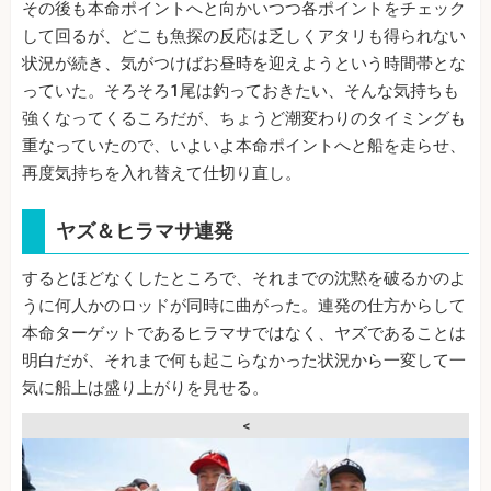
その後も本命ポイントへと向かいつつ各ポイントをチェック
して回るが、どこも魚探の反応は乏しくアタリも得られない
状況が続き、気がつけばお昼時を迎えようという時間帯とな
っていた。そろそろ1尾は釣っておきたい、そんな気持ちも
強くなってくるころだが、ちょうど潮変わりのタイミングも
重なっていたので、いよいよ本命ポイントへと船を走らせ、
再度気持ちを入れ替えて仕切り直し。
ヤズ＆ヒラマサ連発
するとほどなくしたところで、それまでの沈黙を破るかのよ
うに何人かのロッドが同時に曲がった。連発の仕方からして
本命ターゲットであるヒラマサではなく、ヤズであることは
明白だが、それまで何も起こらなかった状況から一変して一
気に船上は盛り上がりを見せる。
<