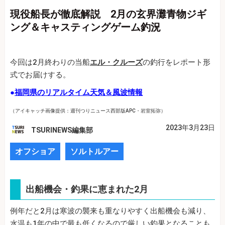
現役船長が徹底解説 2月の玄界灘青物ジギ
ング＆キャスティングゲーム釣況
今回は2月終わりの当船
エル・クルーズ
の釣行をレポート形
式でお届けする。
●
福岡県のリアルタイム天気＆風波情報
（アイキャッチ画像提供：週刊つりニュース西部版APC・岩室拓弥）
2023年3月23日
TSURINEWS編集部
オフショア
ソルトルアー
出船機会・釣果に恵まれた2月
例年だと2月は寒波の襲来も重なりやすく出船機会も減り、
水温も1年の中で最も低くなるので厳しい釣果となることも