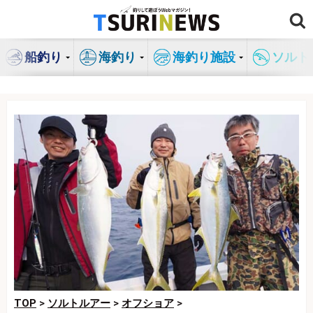
コ
ン
テ
船釣り
海釣り
海釣り施設
ソルト
ン
ツ
へ
ス
キ
ッ
プ
TOP
>
ソルトルアー
>
オフショア
>