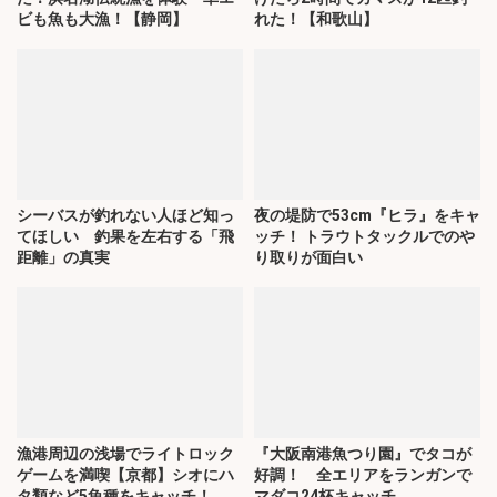
ビも魚も大漁！【静岡】
れた！【和歌山】
シーバスが釣れない人ほど知っ
夜の堤防で53cm『ヒラ』をキャ
てほしい 釣果を左右する「飛
ッチ！ トラウトタックルでのや
距離」の真実
り取りが面白い
漁港周辺の浅場でライトロック
『大阪南港魚つり園』でタコが
ゲームを満喫【京都】シオにハ
好調！ 全エリアをランガンで
タ類など5魚種をキャッチ！
マダコ24杯キャッチ