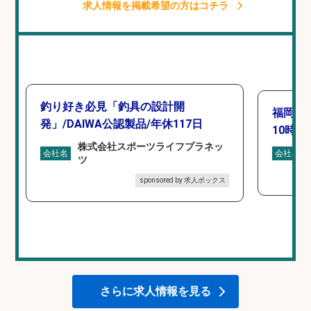
求人情報を掲載希望の方はコチラ
釣り好き必見「釣具の設計開
福岡「
発」/DAIWA公認製品/年休117日
10時間
株式会社スポーツライフプラネッ
会社名
会社名
ツ
sponsored by 求人ボックス
さらに求人情報を見る