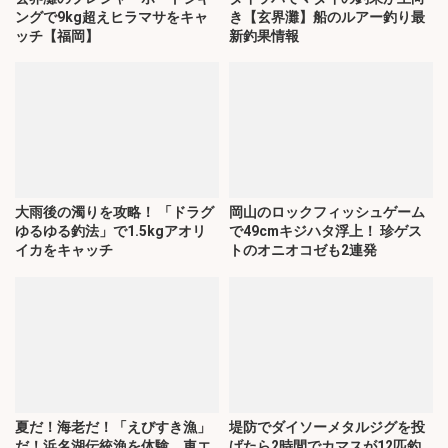
ングで9kg超えヒラマサをキャ
き【玄界灘】船のルアー釣り最
ッチ【福岡】
新釣果情報
大雨後の濁りを攻略！ 「ドラグ
岡山のロックフィッシュゲーム
ゆるゆる釣法」で1.5kgアオリ
で49cmキジハタ浮上！ 珍ゲス
イカをキャッチ
トのオニオコゼも2連発
夏だ！海老だ！「えびすき漁」
堤防でダイソーメタルジグを投
だ！浜名湖伝統漁を体験 車エ
げたら2時間でカマスが12匹釣