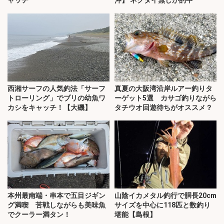
西湘サーフの人気釣法「サーフ
真夏の大阪湾沿岸ルアー釣りタ
トローリング」でブリの幼魚ワ
ーゲット5選 カサゴ釣りながら
カシをキャッチ！【大磯】
タチウオ回遊待ちがオススメ？
本州最南端・串本で五目ジギン
山陰イカメタル釣行で胴長20cm
グ満喫 苦戦しながらも美味魚
サイズを中心に118匹と数釣り
でクーラー満タン！
堪能【島根】