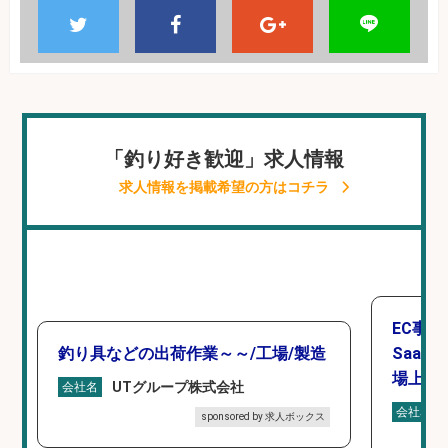
「釣り好き歓迎」求人情報
求人情報を掲載希望の方はコチラ
EC事
釣り具などの出荷作業～～/工場/製造
Saa
場上場
UTグループ株式会社
会社名
会社名
sponsored by 求人ボックス