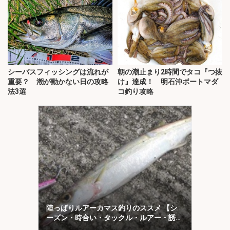
シーバスフィッシングは流れが
朝の潮止まり2時間でタコ『つ抜
重要？ 潮が動かない日の攻略
け』達成！ 明石沖ボートマダ
法3選
コ釣り攻略
陸っぱりルアーカマス釣りのススメ 【シ
ーズン・時合い・タックル・ルアー・誘い
方を解説】