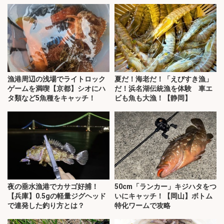
漁港周辺の浅場でライトロック
夏だ！海老だ！「えびすき漁」
ゲームを満喫【京都】シオにハ
だ！浜名湖伝統漁を体験 車エ
タ類など5魚種をキャッチ！
ビも魚も大漁！【静岡】
夜の垂水漁港でカサゴ好捕！
50cm「ランカー」キジハタをつ
【兵庫】0.5gの軽量ジグヘッド
いにキャッチ！【岡山】ボトム
で連発した釣り方とは？
特化ワームで攻略