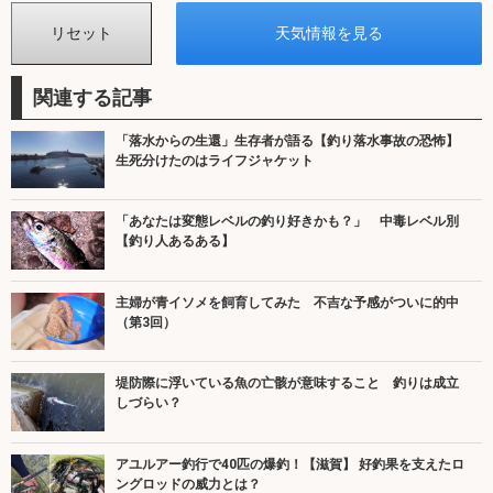
関連する記事
「落水からの生還」生存者が語る【釣り落水事故の恐怖】
生死分けたのはライフジャケット
「あなたは変態レベルの釣り好きかも？」 中毒レベル別
【釣り人あるある】
主婦が青イソメを飼育してみた 不吉な予感がついに的中
（第3回）
堤防際に浮いている魚の亡骸が意味すること 釣りは成立
しづらい？
アユルアー釣行で40匹の爆釣！【滋賀】 好釣果を支えたロ
ングロッドの威力とは？