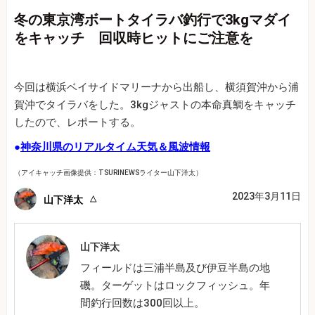
冬の東京湾ボートタイラバ釣行で3kgマダイ
をキャッチ 回収時ヒットにご注意を
今回は横浜ベイサイドマリーナから出船し、横須賀沖から浦
賀沖でタイラバをした。3kgジャストの本命真鯛をキャッチ
したので、レポートする。
●
神奈川県のリアルタイム天気＆風波情報
（アイキャッチ画像提供：TSURINEWSライター山下洋太）
2023年3月11日
山下洋太
山下洋太
フィールドは三浦半島及び伊豆半島の地
磯。ターゲットはロックフィッシュ。年
間釣行回数は300回以上。