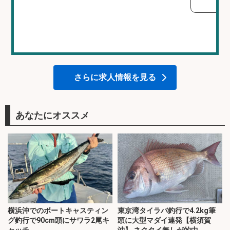
さらに求人情報を見る
あなたにオススメ
横浜沖でのボートキャスティン
東京湾タイラバ釣行で4.2kg筆
グ釣行で90cm頭にサワラ2尾キ
頭に大型マダイ連発【横須賀
ャッチ
沖】 ネクタイ無しが的中