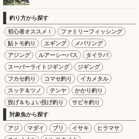
釣り方から探す
初心者オススメ！
ファミリーフィッシング
鮎トモ釣り
エギング
メバリング
アジング
ルアーシーバス
タイラバ
スーパーライトジギング
ジギング
フカセ釣り
コマセ釣り
イカメタル
スッテ＆ツノ
テンヤ
かかり釣り
投げ＆ちょい投げ釣り
サビキ釣り
対象魚から探す
アジ
マダイ
ブリ
イサキ
ヒラマサ