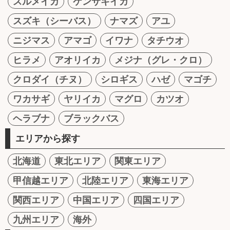
スルメイカ
ケンサキイカ
スズキ（シーバス）
ナマズ
アユ
ニジマス
アマゴ
イワナ
タチウオ
ヒラメ
アオリイカ
メジナ（グレ・クロ）
クロダイ（チヌ）
シロギス
ハゼ
マゴチ
ワカサギ
ヤリイカ
マグロ
カツオ
ヘラブナ
ブラックバス
エリアから探す
北海道
東北エリア
関東エリア
甲信越エリア
北陸エリア
東海エリア
関西エリア
中国エリア
四国エリア
九州エリア
海外