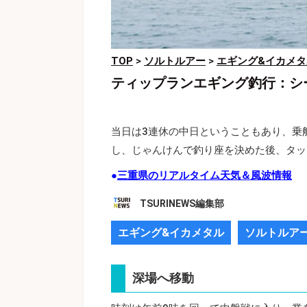
TOP
>
ソルトルアー
>
エギング&イカメタ
ティップランエギング釣行：シ
当日は3連休の中日ということもあり、乗
し、じゃんけんで釣り座を決めた後、タッ
●
三重県のリアルタイム天気＆風波情報
TSURINEWS編集部
エギング&イカメタル
ソルトルア
深場へ移動