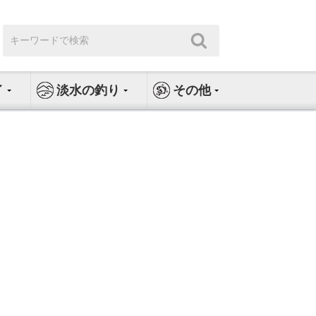
検
検
索:
索
イ
淡水の釣り
その他