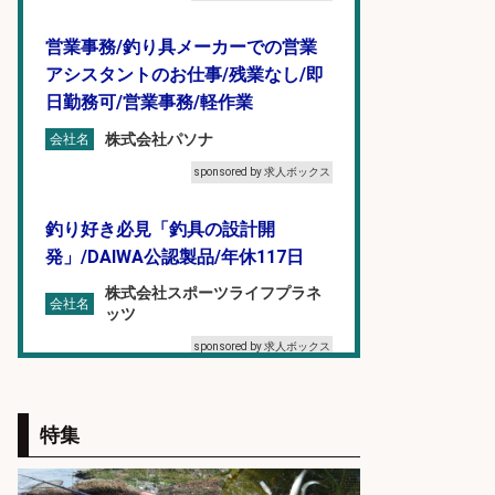
営業事務/釣り具メーカーでの営業
アシスタントのお仕事/残業なし/即
日勤務可/営業事務/軽作業
株式会社パソナ
会社名
sponsored by 求人ボックス
釣り好き必見「釣具の設計開
発」/DAIWA公認製品/年休117日
株式会社スポーツライフプラネ
会社名
ッツ
sponsored by 求人ボックス
営業事務/「大津市」釣り具メーカ
ーの物流事務・営業アシスタント/
特集
小野駅から徒歩6分/「時給1,300
円」/大型連休あり×残業なし×土日