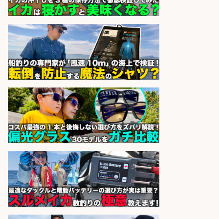
株式会社ホットスタッフ鹿児島
会社名
sponsored by 求人ボックス
魚の「バイヤー」貴方の目利きでヒ
ットを生む、裁量バイヤー募集
株式会社コムライン
会社名
sponsored by 求人ボックス
釣り具などの出荷作業～～/工場/製
造
UTグループ株式会社
会社名
sponsored by 求人ボックス
精肉・青果・鮮魚販売/「志布志
市」「時給1,150円〜」志布志市内
でお魚のカットや商品の陳列スタッ