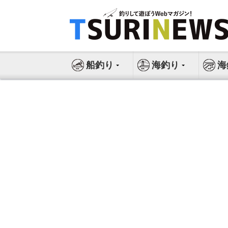
コ
ン
テ
ン
ツ
船釣り
海釣り
海
へ
ス
キ
ッ
プ