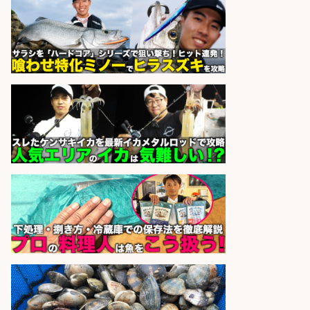
フ/車通勤OK×時間選べる×未経験歓
迎/鹿児島県/志布志市
株式会社ホットスタッフ鹿児島
会社名
sponsored by 求人ボックス
さらに求人情報を見る