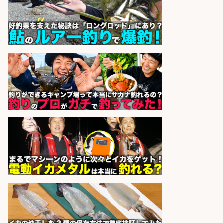
祝休み/滋賀県
株式会社ホットスタッフ滋賀
会社名
sponsored by 求人ボックス
日払いOKで即日収入/製造スタッフ/
「広島市佐伯区」お魚のパック詰め
や品出しスタッフ/広島市佐伯区周
辺/「時給1,200円」日払い可/未経験
歓迎×残業少なめ×週4日〜OK
株式会社ホットスタッフ五日市
会社名
sponsored by 求人ボックス
精肉・青果・鮮魚販売/「志布志
市」お魚のカットや商品の陳列スタ
ッフ/志布志市/「時給1,150円〜」/
未経験歓迎×残業少なめ×車通勤OK/
鹿児島県