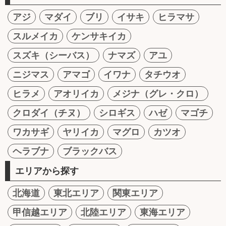
アジ
マダイ
ブリ
イサキ
ヒラマサ
スルメイカ
ケンサキイカ
スズキ（シーバス）
ナマズ
アユ
ニジマス
アマゴ
イワナ
タチウオ
ヒラメ
アオリイカ
メジナ（グレ・クロ）
クロダイ（チヌ）
シロギス
ハゼ
マゴチ
ワカサギ
ヤリイカ
マグロ
カツオ
ヘラブナ
ブラックバス
エリアから探す
北海道
東北エリア
関東エリア
甲信越エリア
北陸エリア
東海エリア