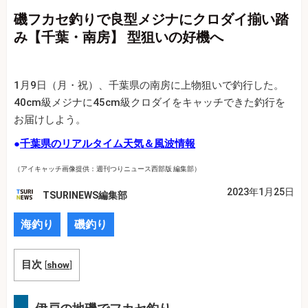
磯フカセ釣りで良型メジナにクロダイ揃い踏
み【千葉・南房】 型狙いの好機へ
1月9日（月・祝）、千葉県の南房に上物狙いで釣行した。
40cm級メジナに45cm級クロダイをキャッチできた釣行を
お届けしよう。
●
千葉県のリアルタイム天気＆風波情報
（アイキャッチ画像提供：週刊つりニュース西部版 編集部）
2023年1月25日
TSURINEWS編集部
海釣り
磯釣り
目次
[
show
]