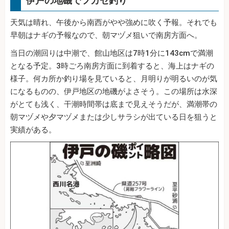
伊戸の地磯でフカセ釣り
天気は晴れ、午後から南西がやや強めに吹く予報。それでも
早朝はナギの予報なので、朝マヅメ狙いで南房方面へ。
当日の潮回りは中潮で、館山地区は7時1分に143cmで満潮
となる予定。3時ごろ南房方面に到着すると、海上はナギの
様子。何カ所か釣り場を見ていると、月明りが明るいのが気
になるものの、伊戸地区の地磯がよさそう。この場所は水深
がとても浅く、干潮時間帯は底まで見えそうだが、満潮帯の
朝マヅメや夕マヅメまたは少しサラシが出ている日を狙うと
実績がある。