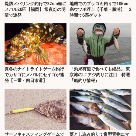
堤防メバリング釣行で22cm頭に
地磯でのブッコミ釣りで105cm
メバル20匹【福岡】 常夜灯の明
寒ウツボ浮上【千葉・勝浦】 2
暗で連発
時間で6匹ゲット
真冬のナイトライトゲーム釣行
「釣果有望で食べても絶品」 東
でカサゴにメバルにセイゴが連
京湾のLTアジ釣りに注目 特選
発【三重・四日市港】
『船釣り情報』
サーフキャスティングゲームで
落とし込み釣りで良型青物にマ