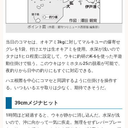
ポイント図
（作図：週刊つりニュース西部版 編集部）
当日のコマセは、オキアミ3kgに対してマルキユーの爆寄せ
グレを1袋、付けエサは生オキアミを使用。水深が浅いので
タナは1ヒロ程度に設定して、ウキに釣研のK-6を使った半遊
動仕掛けで狙う。このウキはケミホタル25の脱着が可能で、
夜釣りから日中の釣りにもすぐに対応できる。
ハエ根際を中心にコマセと同調するように仕掛けを操作す
る。いつもいるエサ取りは少なく、期待できそうだ。
39cmメジナヒット
1時間ほど経過すると、ウキが静かに消し込んだ。水深が浅
いので、沖に向かって一気に疾走。無理をせずレバーブレー