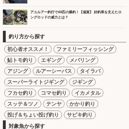
アユルアー釣行で40匹の爆釣！【滋賀】 好釣果を支えたロ
ングロッドの威力とは？
釣り方から探す
初心者オススメ！
ファミリーフィッシング
鮎トモ釣り
エギング
メバリング
アジング
ルアーシーバス
タイラバ
スーパーライトジギング
ジギング
フカセ釣り
コマセ釣り
イカメタル
スッテ＆ツノ
テンヤ
かかり釣り
投げ＆ちょい投げ釣り
サビキ釣り
対象魚から探す