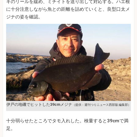
キのリールを緩め、ミチイトを送り出して対応する。ハエ根
に十分注意しながら魚との距離を詰めていくと、良型口太メ
ジナの姿を確認。
伊戸の地磯でヒットした39cmメジナ
（提供：週刊つりニュース西部版 編集部）
十分弱らせたところでタモ入れした。検量すると39cmで満
足。