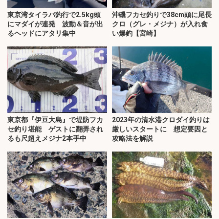
東京湾タイラバ釣行で2.5kg頭
沖磯フカセ釣りで38cm頭に尾長
にマダイが連発 波動＆音が出
クロ（グレ・メジナ）が入れ食
るヘッドにアタリ集中
い爆釣【宮崎】
東京都『伊豆大島』で堤防フカ
2023年の清水港クロダイ釣りは
セ釣り堪能 ゲストに翻弄され
厳しいスタートに 想定要因と
るも尺超えメジナ2本手中
攻略法を解説