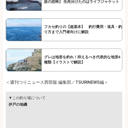
故の恐怖】 生死分けたのはライフジャケット
フカセ釣りの【超基本】 釣行費用・道具・釣
り方まで入門者向けに解説
グレは地形を釣れ！抑えるべき代表的な地形6
種類【イラストで解説】
＜週刊つりニュース西部版 編集部／TSURINEWS編＞
▼この釣り場について
伊戸の地磯