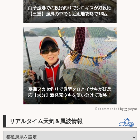
白子漁港での投げ釣りでシロギスが好反応
【三重】強風の中でも近距離攻略で13匹キ
ャッチ
夏磯フカセ釣りで良型クロとイサキが好反
応【大分】新発売ウキを使い分けて攻略！
Recommended by
リアルタイム天気＆風波情報