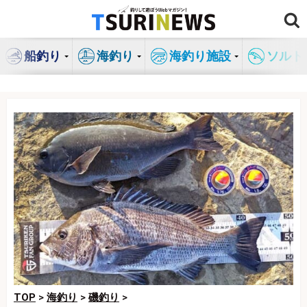
コ
ン
テ
船釣り
海釣り
海釣り施設
ソルト
ン
ツ
へ
ス
キ
ッ
プ
TOP
>
海釣り
>
磯釣り
>