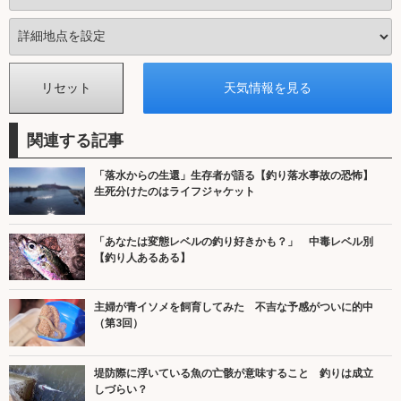
関連する記事
「落水からの生還」生存者が語る【釣り落水事故の恐怖】
生死分けたのはライフジャケット
「あなたは変態レベルの釣り好きかも？」 中毒レベル別
【釣り人あるある】
主婦が青イソメを飼育してみた 不吉な予感がついに的中
（第3回）
堤防際に浮いている魚の亡骸が意味すること 釣りは成立
しづらい？