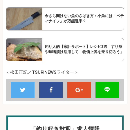
今さら聞けない魚のさばき方：小魚には「ペテ
ィナイフ」が万能選手？
釣り人的【家計サポート】レシピ3選 すり身
や味噌漬け活用して「物価上昇を乗り切ろう」
＜松田正記／TSURINEWSライター＞
「釣り好き歓迎」求人情報