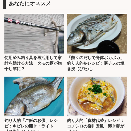
あなたにオススメ
使用済み釣り具を再活用して家
「熱々のだしで身体ポカポカ」
計を助ける方法 タモの柄が物
釣り人的冬レシピ：寒チヌの焼
干し竿に？
き浸（びた)し
釣り人的「ご飯のお供」レシ
釣り人的「食材代替」レシピ：
ピ：キビレの開き・ライト
コノシロの柳川煮風 溶き卵が