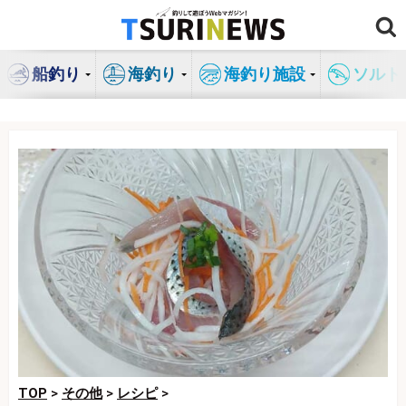
コ
ン
テ
船釣り
海釣り
海釣り施設
ソルト
ン
ツ
へ
ス
キ
ッ
プ
TOP
>
その他
>
レシピ
>