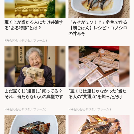
宝くじが当たる人にだけ共通す
「みそがミソ！？」釣魚で作る
る“ある特徴”とは？
【朝ごはん】レシピ：コノシロ
の甘みそ
PR(合同会社デジタルファーム )
まだ宝くじ“適当に”買ってる？
“宝くじは運じゃなかった”当た
それ、当たらない人の典型です
る人の“共通点”を知っただけ
PR(合同会社デジタルファーム)
PR(合同会社デジタルファーム )