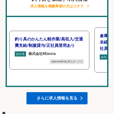
求人情報を掲載希望の方はコチラ
倉庫で
釣り具のかんたん軽作業/高収入/交通
未経験
費支給/制服貸与/正社員登用あり
社員登
株式会社REnista
会社名
会社名
sponsored by 求人ボックス
さらに求人情報を見る