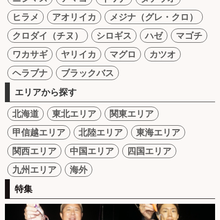
ヒラメ
アオリイカ
メジナ（グレ・クロ）
クロダイ（チヌ）
シロギス
ハゼ
マゴチ
ワカサギ
ヤリイカ
マグロ
カツオ
ヘラブナ
ブラックバス
エリアから探す
北海道
東北エリア
関東エリア
甲信越エリア
北陸エリア
東海エリア
関西エリア
中国エリア
四国エリア
九州エリア
海外
特集