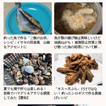
釣った魚で作る「ご飯のお供」
魚介類の揚げ物は美味しいけど
レシピ：イサキの田楽風 山椒
油跳ねがち！ 破裂防止対策と飛
をアクセントに
び散った油の処理について解
説！
夏でも潮干狩りは楽しめる！
「キス＝天ぷら」だけではな
前島でハマグリ＆アサリを調査
い！ 釣ったシロギスで作る唐揚
してみた【愛知】
げレシピ