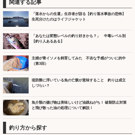
関連する記事
「落水からの生還」生存者が語る【釣り落水事故の恐怖】
生死分けたのはライフジャケット
「あなたは変態レベルの釣り好きかも？」 中毒レベル別
【釣り人あるある】
主婦が青イソメを飼育してみた 不吉な予感がついに的中
（第3回）
堤防際に浮いている魚の亡骸が意味すること 釣りは成立
しづらい？
魚介類の揚げ物は美味しいけど油跳ねがち！ 破裂防止対策
と飛び散った油の処理について解説！
釣り方から探す