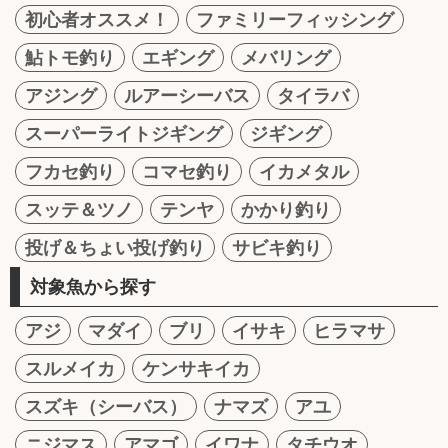
初心者オススメ！
ファミリーフィッシング
鮎トモ釣り
エギング
メバリング
アジング
ルアーシーバス
タイラバ
スーパーライトジギング
ジギング
フカセ釣り
コマセ釣り
イカメタル
スッテ＆ツノ
テンヤ
かかり釣り
投げ＆ちょい投げ釣り
サビキ釣り
対象魚から探す
アジ
マダイ
ブリ
イサキ
ヒラマサ
スルメイカ
ケンサキイカ
スズキ（シーバス）
ナマズ
アユ
ニジマス
アマゴ
イワナ
タチウオ