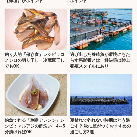
【薄塩】がポイント
ポイント
釣り人的「保存食」レシピ：コ
逃げ出した養殖魚が環境にもた
ノシロの切り干し 冷蔵庫干し
らす悪影響とは 解決策は陸上
でもOK
養殖スタイルにあり
釣魚で作る「刺身アレンジ」レ
夏枯れで釣れない時期はどう過
シピ：マルアジの酢洗い 4～5
ごす？ 秋に差がつくおすすめの
分漬ければOK
過ごし方3選