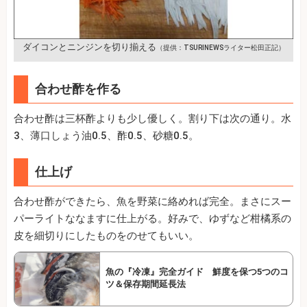
ダイコンとニンジンを切り揃える
（提供：TSURINEWSライター松田正記）
合わせ酢を作る
合わせ酢は三杯酢よりも少し優しく。割り下は次の通り。水
3、薄口しょう油0.5、酢0.5、砂糖0.5。
仕上げ
合わせ酢ができたら、魚を野菜に絡めれば完全。まさにスー
パーライトななますに仕上がる。好みで、ゆずなど柑橘系の
皮を細切りにしたものをのせてもいい。
魚の『冷凍』完全ガイド 鮮度を保つ5つのコ
ツ＆保存期間延長法