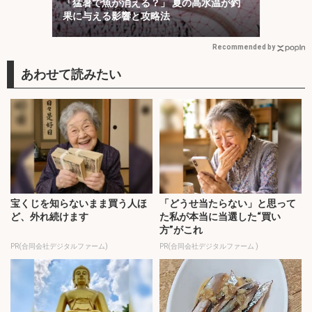
「猛暑で魚が消える？」 夏の高水温が釣
果に与える影響と攻略法
Recommended by
宝くじを知らないまま買う人ほ
「どうせ当たらない」と思って
ど、外れ続けます
た私が本当に当選した“買い
方”がこれ
PR(合同会社デジタルファーム)
PR(合同会社デジタルファーム )