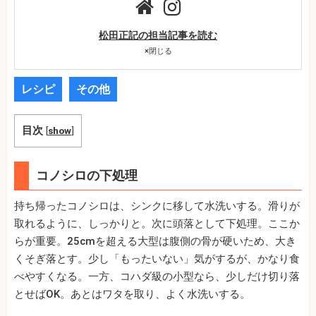
松田正記の担当記事を読む
×
閉じる
レシピ
その他
目次
[
show
]
コノシロの下処理
持ち帰ったコノシロは、シンクに移して水洗いする。滑りが
取れるように、しっかりと。次に頭落として下処理。ここか
らが重要。25cmを超える大型は腹側の骨が硬いため、大き
くそぎ落とす。少し「もったいない」気がするが、かなり食
べやすくなる。一方、コハダ級の小型なら、少しだけ切り落
とせばOK。あとはワタを取り、よく水洗いする。