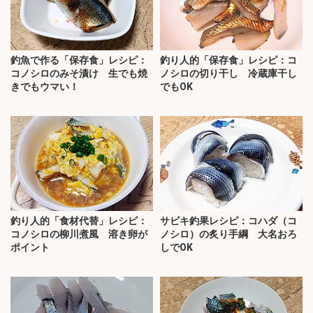
釣魚で作る「保存食」レシピ：
釣り人的「保存食」レシピ：コ
コノシロのみそ漬け 生でも焼
ノシロの切り干し 冷蔵庫干し
きでもウマい！
でもOK
釣り人的「食材代替」レシピ：
サビキ釣果レシピ：コハダ（コ
コノシロの柳川煮風 溶き卵が
ノシロ）の炙り手綱 大名おろ
ポイント
しでOK