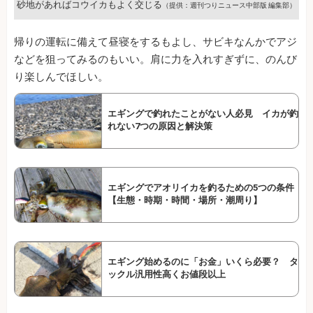
砂地があればコウイカもよく交じる
（提供：週刊つりニュース中部版 編集部）
帰りの運転に備えて昼寝をするもよし、サビキなんかでアジ
などを狙ってみるのもいい。肩に力を入れすぎずに、のんび
り楽しんでほしい。
エギングで釣れたことがない人必見 イカが釣
れない7つの原因と解決策
エギングでアオリイカを釣るための5つの条件
【生態・時期・時間・場所・潮周り】
エギング始めるのに「お金」いくら必要？ タ
ックル汎用性高くお値段以上