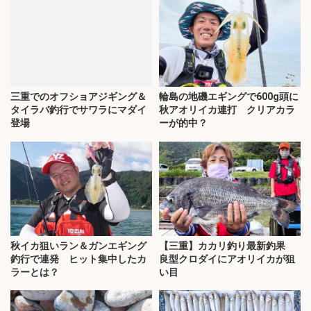
三重でのオフショアジギング＆
輪島の地磯エギングで600g頭に
タイラバ釣行でサワラにマダイ
秋アオリイカ連打 クリアカラ
登場
ーが的中？
秋イカ狙いラン＆ガンエギング
【三重】カカリ釣り最新釣果
釣行で連発 ヒット集中したカ
良型クロダイにアオリイカが狙
ラーとは？
い目