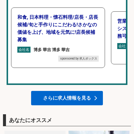
和食, 日本料理・懐石料理/店長・店長
営業事
候補/旬と手作りにこだわる!さかなの
シスタ
価値を上げ、地域を元気に!店長候補
務可/
募集
会社名
博多 華吉 博多 華吉
会社名
sponsored by 求人ボックス
さらに求人情報を見る
あなたにオススメ