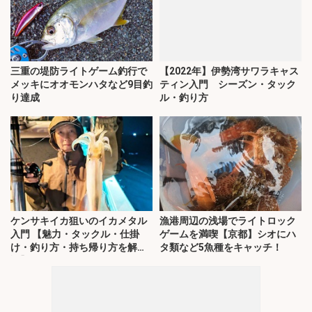
三重の堤防ライトゲーム釣行で
【2022年】伊勢湾サワラキャス
メッキにオオモンハタなど9目釣
ティン入門 シーズン・タック
り達成
ル・釣り方
ケンサキイカ狙いのイカメタル
漁港周辺の浅場でライトロック
入門 【魅力・タックル・仕掛
ゲームを満喫【京都】シオにハ
け・釣り方・持ち帰り方を解
タ類など5魚種をキャッチ！
説】