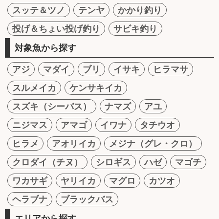
スッテ＆ツノ
テンヤ
かかり釣り
投げ＆ちょい投げ釣り
サビキ釣り
対象魚から探す
アジ
マダイ
ブリ
イサキ
ヒラマサ
スルメイカ
ケンサキイカ
スズキ（シーバス）
ナマズ
アユ
ニジマス
アマゴ
イワナ
タチウオ
ヒラメ
アオリイカ
メジナ（グレ・クロ）
クロダイ（チヌ）
シロギス
ハゼ
マゴチ
ワカサギ
ヤリイカ
マグロ
カツオ
ヘラブナ
ブラックバス
エリアから探す