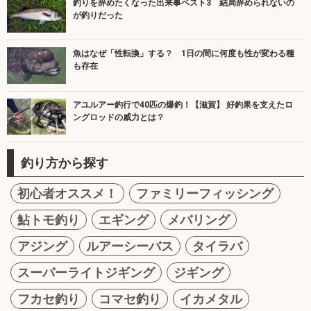
釣りを辞めたくなった出来事ベスト3 結局辞められないの
が釣りだった
魚はなぜ「性転換」する？ 1日の間に何度も性が変わる種
も存在
アユルアー釣行で40匹の爆釣！【滋賀】 好釣果を支えたロ
ングロッドの威力とは？
釣り方から探す
初心者オススメ！
ファミリーフィッシング
鮎トモ釣り
エギング
メバリング
アジング
ルアーシーバス
タイラバ
スーパーライトジギング
ジギング
フカセ釣り
コマセ釣り
イカメタル