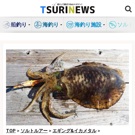
コ
ン
テ
船釣り
海釣り
海釣り施設
ソルト
ン
ツ
へ
ス
キ
ッ
プ
TOP
>
ソルトルアー
>
エギング&イカメタル
>