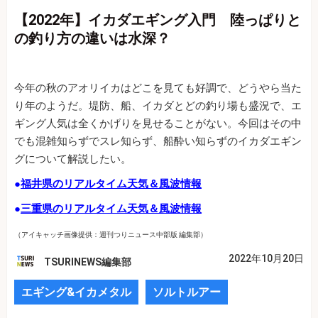
【2022年】イカダエギング入門 陸っぱりと
の釣り方の違いは水深？
今年の秋のアオリイカはどこを見ても好調で、どうやら当た
り年のようだ。堤防、船、イカダとどの釣り場も盛況で、エ
ギング人気は全くかげりを見せることがない。今回はその中
でも混雑知らずでスレ知らず、船酔い知らずのイカダエギン
グについて解説したい。
●
福井県のリアルタイム天気＆風波情報
●
三重県のリアルタイム天気＆風波情報
（アイキャッチ画像提供：週刊つりニュース中部版 編集部）
2022年10月20日
TSURINEWS編集部
エギング&イカメタル
ソルトルアー