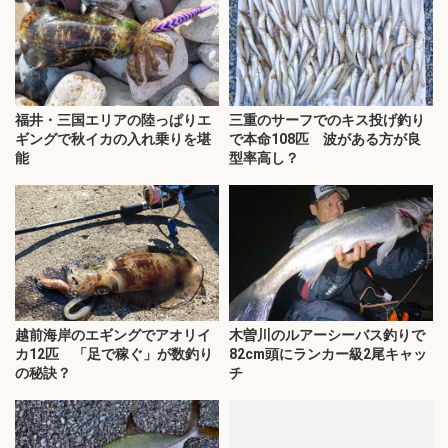
福井・三国エリアの陸っぱりエ
三重のサーフでのキス投げ釣り
ギングで秋イカの入れ乗りを堪
で本命108匹 波がある方が良
能
型率高し？
越前海岸のエギングでアオリイ
木曽川のルアーシーバス釣りで
カ12匹 「足で稼ぐ」が数釣り
82cm頭にランカー級2尾キャッ
の秘訣？
チ