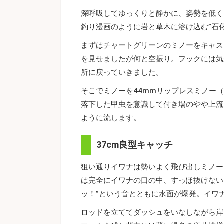
深呼吸してゆっくりと静かに、姿勢を低く
釣り漫画のように岩と草木に溶け込む”石
まずはチャートグリーンのミノーをキャス
を見せましたが何と空振り。フックには気
所に戻っていきました。
そこでミノーを44mmリップレスミノー
落下した甲虫を意識して付き場のやや上流
ように流します。
37cm良型キャッチ
狙い通りイワナは勢いよく飛び出しミノー
は完全にイワナの口の中、すっぽ抜けない
ッ！”という音とともに水面が爆発。イワ
ロッドを立ててダッシュをいなしながら岸