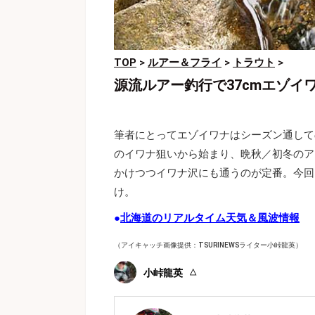
TOP
>
ルアー＆フライ
>
トラウト
>
源流ルアー釣行で37cmエゾ
筆者にとってエゾイワナはシーズン通して
のイワナ狙いから始まり、晩秋／初冬のア
かけつつイワナ沢にも通うのが定番。今回
け。
●
北海道のリアルタイム天気＆風波情報
（アイキャッチ画像提供：TSURINEWSライター小峠龍英）
小峠龍英