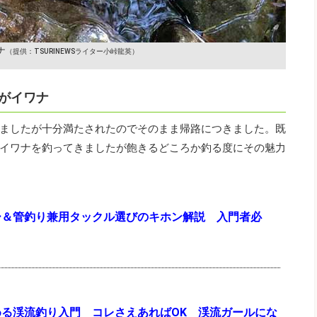
ナ
（提供：TSURINEWSライター小峠龍英）
がイワナ
ましたが十分満たされたのでそのまま帰路につきました。既
イワナを釣ってきましたが飽きるどころか釣る度にその魅力
ー＆管釣り兼用タックル選びのキホン解説 入門者必
める渓流釣り入門 コレさえあればOK 渓流ガールにな