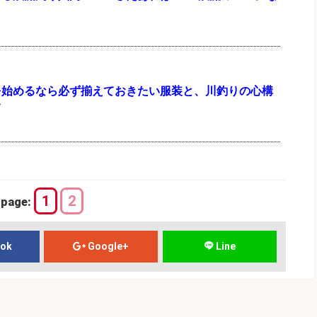
を始めるなら必ず揃えておきたい服装と、川釣りの心構
て
1
2
page:
ook
Google+
Line