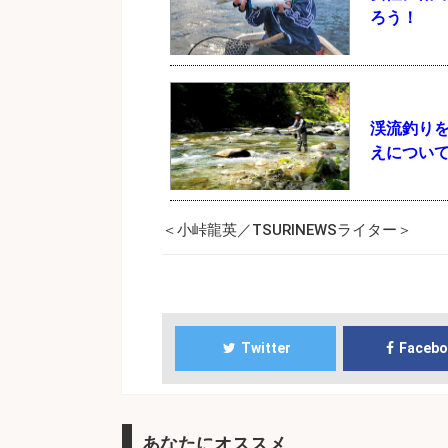
ろう！
渓流釣り
えについ
＜小峠龍英／TSURINEWSライター＞
Twitter
Faceb
あなたにオススメ