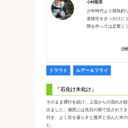
小峠龍英
少年時代より雑魚釣
道移住をきっかけに
間を作っては足繁く
小
トラウト
ルアー＆フライ
「石化け木化け」
そのまま遡行を続け、上流からの流れが絞
出ました。瀬尻には先日の雨で流されてき
付き、よく目を凝らすと護岸と沈んだ木の
た。