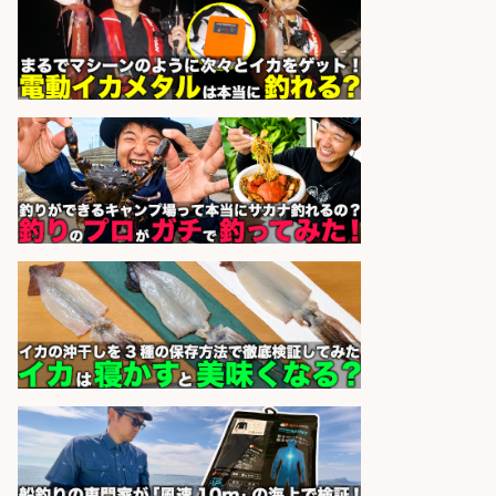
株式会社REnista
会社名
sponsored by 求人ボックス
釣り好き必見「釣具の設計開
発」/DAIWA公認製品/年休117日
株式会社スポーツライフプラネ
会社名
ッツ
sponsored by 求人ボックス
WEBデザイナー・WEBディレクタ
ー/未経験OK 釣具店でSNS運用&動
画編集のお仕事
株式会社スタッフサービス エン
会社名
ジニアガイド
sponsored by 求人ボックス
福岡/未経験歓迎「ルート営業」/釣