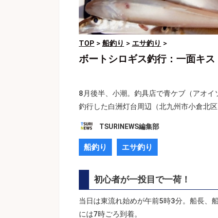
TOP
>
船釣り
>
エサ釣り
>
ボートシロギス釣行：一面キス
8月後半、小潮。釣具店で青ケブ（アオイ
釣行した白洲灯台周辺（北九州市小倉北区
TSURINEWS編集部
船釣り
エサ釣り
初心者が一投目で一荷！
当日は東流れ始めが午前5時3分。船長、
には7時ごろ到着。