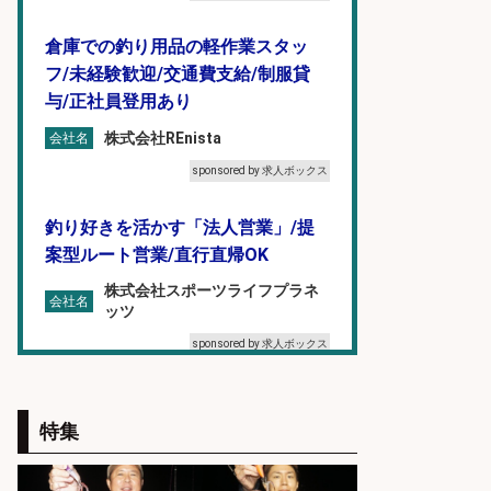
倉庫での釣り用品の軽作業スタッ
フ/未経験歓迎/交通費支給/制服貸
与/正社員登用あり
株式会社REnista
会社名
sponsored by 求人ボックス
釣り好きを活かす「法人営業」/提
案型ルート営業/直行直帰OK
株式会社スポーツライフプラネ
会社名
ッツ
sponsored by 求人ボックス
倉庫での釣り用品の軽作業スタッ
フ/未経験歓迎/交通費支給/制服貸
特集
与/正社員登用あり