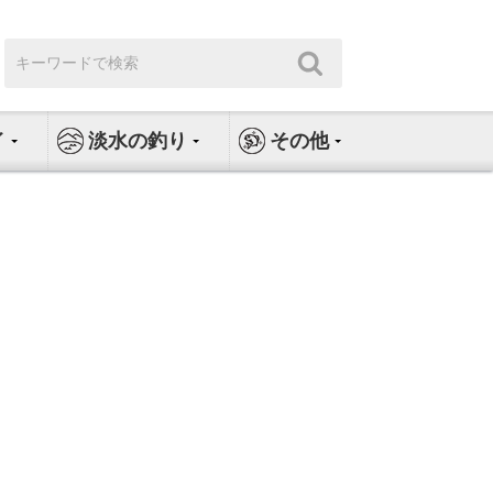
検
検
索:
索
イ
淡水の釣り
その他