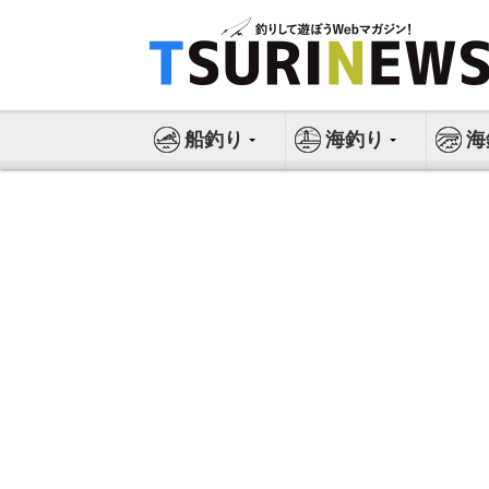
コ
ン
テ
ン
ツ
船釣り
海釣り
海
へ
ス
キ
ッ
プ