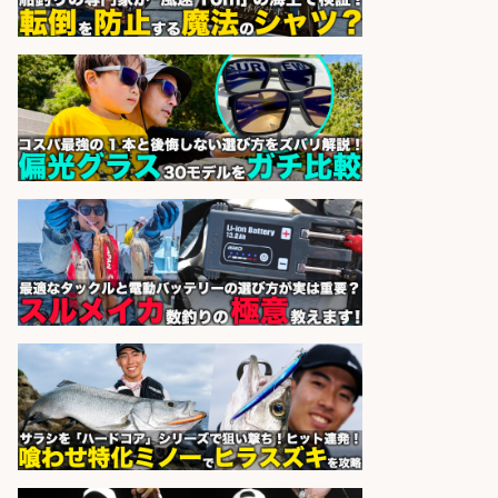
り好き歓迎/インセンティブ
広松久水産株式会社
会社名
sponsored by 求人ボックス
オキアミをはじめとする釣り餌の
「製造」/釣り好き歓迎
広松久水産株式会社
会社名
sponsored by 求人ボックス
魚の「バイヤー」貴方の目利きでヒ
ットを生む、裁量バイヤー募集
株式会社コムライン
会社名
sponsored by 求人ボックス
さらに求人情報を見る