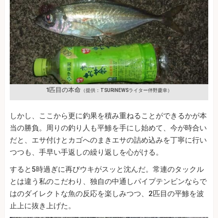
1匹目の本命
（提供：TSURINEWSライター伴野慶幸）
しかし、ここから更に釣果を積み重ねることができるかが本
当の勝負。周りの釣り人も平鯵を手にし始めて、今が時合い
だと、エサ付けとカゴへのまきエサの詰め込みを丁寧に行い
つつも、手早い手返しの繰り返しを心がける。
すると5時過ぎに再びウキがスッと沈んだ。常連のタックル
とは違う私のこだわり、独自の中通しパイプテンビンならで
はのダイレクトな魚の反応を楽しみつつ、2匹目の平鯵を波
止上に抜き上げた。