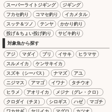
スーパーライトジギング
ジギング
フカセ釣り
コマセ釣り
イカメタル
スッテ＆ツノ
テンヤ
かかり釣り
投げ＆ちょい投げ釣り
サビキ釣り
対象魚から探す
アジ
マダイ
ブリ
イサキ
ヒラマサ
スルメイカ
ケンサキイカ
スズキ（シーバス）
ナマズ
アユ
ニジマス
アマゴ
イワナ
タチウオ
ヒラメ
アオリイカ
メジナ（グレ・クロ）
クロダイ（チヌ）
シロギス
ハゼ
マゴチ
ワカサギ
ヤリイカ
マグロ
カツオ