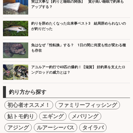
実は大事な【釣りと睡眠の関係】 質が高い睡眠で釣果も
アップする？
釣りを辞めたくなった出来事ベスト3 結局辞められないの
が釣りだった
魚はなぜ「性転換」する？ 1日の間に何度も性が変わる種
も存在
アユルアー釣行で40匹の爆釣！【滋賀】 好釣果を支えたロ
ングロッドの威力とは？
釣り方から探す
初心者オススメ！
ファミリーフィッシング
鮎トモ釣り
エギング
メバリング
アジング
ルアーシーバス
タイラバ