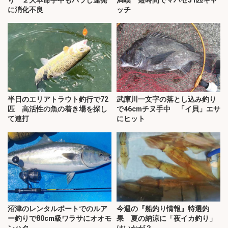
に消化不良
ッチ
半日のエリアトラウト釣行で72
武庫川一文字の落とし込み釣り
匹 高活性の魚の着き場を探し
で46cmチヌ手中 「イ貝」エサ
て連打
にヒット
沼津のレンタルボートでのルア
今週の『船釣り情報』特選釣
ー釣りで80cm級ワラサにオオモ
果 夏の納涼に「夜イカ釣り」