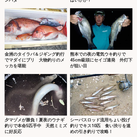
ンハタ
はいかが？
金洲のタイラバ＆ジギング釣行
熊本での夜の電気ウキ釣りで
でマダイにブリ 大物釣りのメ
45cm級頭にセイゴ連発 外灯下
ッカを堪能
が狙い目
夕マヅメが勝負！夏夜のウナギ
シーバスロッド流用ちょい投げ
釣りで本命5匹手中 天然ミミズ
釣りでキス10匹 食い渋りを速
に好反応
めの引き釣りで攻略！