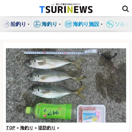
コ
ン
テ
船釣り
海釣り
海釣り施設
ソルト
ン
ツ
へ
ス
キ
ッ
プ
TOP
>
海釣り
>
堤防釣り
>