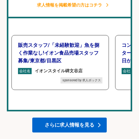
求人情報を掲載希望の方はコチラ
販売スタッフ/「未経験歓迎」魚を捌
コンビ
く作業なし!イオン食品売場スタッフ
タート 
募集/東京都/目黒区
日から
イオンスタイル碑文谷店
会社名
会社名
sponsored by 求人ボックス
さらに求人情報を見る