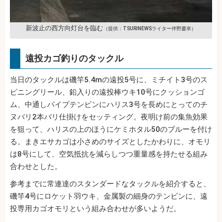
新波止の西方向灯台を臨む
（提供：TSURINEWSライター伴野慶幸）
遠投カゴ釣りのタックル
当日のタックルは磯竿5.4mの遠投5号に、ミチイト3号のス
ピニングリール、鉛入りの遠投棒ウキ10号にクッションゴ
ム、中通しパイプテンビンにハリス3号を長めにとってのチ
ヌバリ2本バリ仕掛けをセッティング。夜明け前の集魚効果
を狙って、ハリスの上のほうにケミホタル50のブルーを付け
る。まきエサカゴは小さめのサイズとしたかわりに、オモリ
は8号にして、空気抵抗を減らしつつ重量感を持たせる組み
合わせとした。
参考までに常連達のスタンダードなタックルを紹介すると、
磯竿4号にロケット羽ウキ、金属製の細身のテンビンに、遠
投専用カゴオモリという組み合わせが多いようだ。