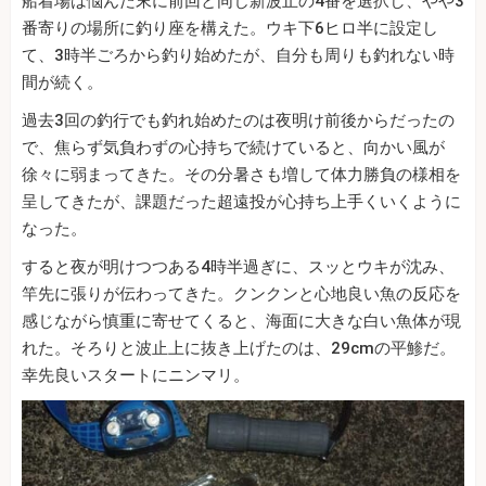
船着場は悩んだ末に前回と同じ新波止の4番を選択し、やや3
番寄りの場所に釣り座を構えた。ウキ下6ヒロ半に設定し
て、3時半ごろから釣り始めたが、自分も周りも釣れない時
間が続く。
過去3回の釣行でも釣れ始めたのは夜明け前後からだったの
で、焦らず気負わずの心持ちで続けていると、向かい風が
徐々に弱まってきた。その分暑さも増して体力勝負の様相を
呈してきたが、課題だった超遠投が心持ち上手くいくように
なった。
すると夜が明けつつある4時半過ぎに、スッとウキが沈み、
竿先に張りが伝わってきた。クンクンと心地良い魚の反応を
感じながら慎重に寄せてくると、海面に大きな白い魚体が現
れた。そろりと波止上に抜き上げたのは、29cmの平鯵だ。
幸先良いスタートにニンマリ。