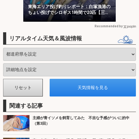
東海エリア投げ釣りレポート：白塚漁港の
ちょい投げでシロギス1時間で20匹【三
重】
Recommended by
リアルタイム天気＆風波情報
関連する記事
主婦が青イソメを飼育してみた 不吉な予感がついに的中
（第3回）