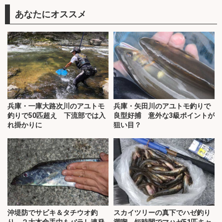
あなたにオススメ
兵庫・一庫大路次川のアユトモ
兵庫・矢田川のアユトモ釣りで
釣りで50匹超え 下流部では入
良型好捕 意外な3級ポイントが
れ掛かりに
狙い目？
沖堤防でサビキ＆タチウオ釣
スカイツリーの真下でハゼ釣り
り ２大本命手中もバラし連発
満喫 短時間でマハゼ51匹キャ