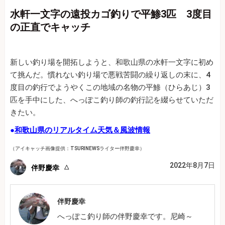
水軒一文字の遠投カゴ釣りで平鯵3匹 3度目
の正直でキャッチ
新しい釣り場を開拓しようと、和歌山県の水軒一文字に初め
て挑んだ。慣れない釣り場で悪戦苦闘の繰り返しの末に、4
度目の釣行でようやくこの地域の名物の平鯵（ひらあじ）3
匹を手中にした、へっぽこ釣り師の釣行記を綴らせていただ
きたい。
●
和歌山県のリアルタイム天気＆風波情報
（アイキャッチ画像提供：TSURINEWSライター伴野慶幸）
2022年8月7日
伴野慶幸
伴野慶幸
へっぽこ釣り師の伴野慶幸です。尼崎～