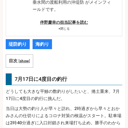
垂水間の渡船利用の沖堤防 がメインフィ
ールドです。
伴野慶幸の担当記事を読む
×
閉じる
堤防釣り
海釣り
目次
[
show
]
7月17日に4度目の釣行
どうしても大きな平鯵の数釣りがしたいと、捲土重来、7月
17日に4度目の釣行に挑んだ。
当日は大勢の釣り人が早々と訪れ、2時過ぎから早々とおか
みさんの仕切りによるコロナ対策の検温がスタート。駐車場
は2時40分過ぎに入口封鎖され来場打ち止め。勝手のわから