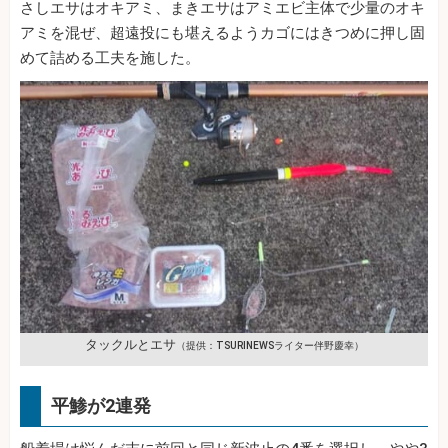
さしエサはオキアミ、まきエサはアミエビ主体で少量のオキ
アミを混ぜ、超遠投にも堪えるようカゴにはきつめに押し固
めて詰める工夫を施した。
タックルとエサ
（提供：TSURINEWSライター伴野慶幸）
平鯵が2連発