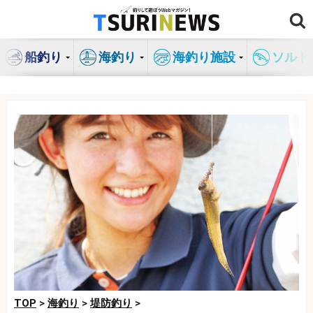
コ
ン
テ
船釣り
海釣り
海釣り施設
ソルト
ン
ツ
へ
ス
キ
ッ
プ
TOP
>
海釣り
>
堤防釣り
>