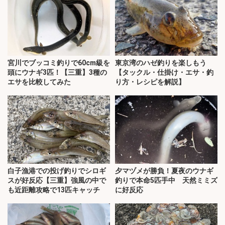
宮川でブッコミ釣りで60cm級を
東京湾のハゼ釣りを楽しもう
頭にウナギ3匹！【三重】3種の
【タックル・仕掛け・エサ・釣
エサを比較してみた
り方・レシピを解説】
白子漁港での投げ釣りでシロギ
夕マヅメが勝負！夏夜のウナギ
スが好反応【三重】強風の中で
釣りで本命5匹手中 天然ミミズ
も近距離攻略で13匹キャッチ
に好反応