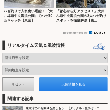
ハゼ釣りで入れ食い堪能！ 『大
「都心から好アクセス！」大井
井埠頭中央海浜公園』でハゼ50
ふ頭中央海浜公園の2大ハゼ釣り
匹キャッチ【東京】
スポットを徹底解説【東...
Recommended by
リアルタイム天気＆風波情報
関連する記事
東京湾のハゼ釣りを楽しもう 【タックル・仕掛け・エ