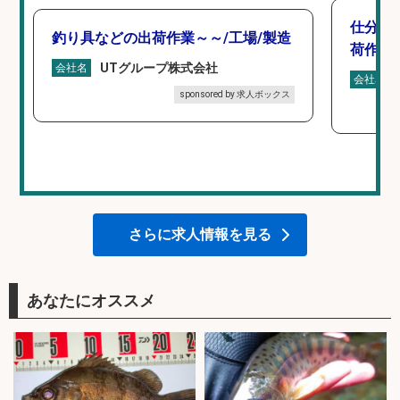
仕分け
釣り具などの出荷作業～～/工場/製造
荷作業
UTグループ株式会社
会社名
会社名
sponsored by 求人ボックス
さらに求人情報を見る
あなたにオススメ