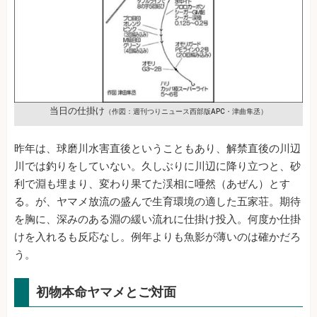
当日の仕掛け
（作図：週刊つりニュース西部版APC・津曲隼丞）
昨年は、球磨川水害直後ということもあり、解禁直後の川辺
川では釣りをしていない。久しぶりに川辺に降り立つと、砂
利で淵も埋まり、変わり果てた渓相に唖然（あぜん）とす
る。が、ヤマメ放流の盛んで生育環境の適した五家荘。期待
を胸に、深みのある淵の緩い流れに仕掛け投入。何度か仕掛
けを入れるも反応なし。例年よりも魚影が薄いのは確かだろ
う。
初物本命ヤマメとご対面