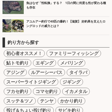
魚はなぜ「性転換」する？ 1日の間に何度も性が変わる種
も存在
アユルアー釣行で40匹の爆釣！【滋賀】 好釣果を支えたロ
ングロッドの威力とは？
釣り方から探す
初心者オススメ！
ファミリーフィッシング
鮎トモ釣り
エギング
メバリング
アジング
ルアーシーバス
タイラバ
スーパーライトジギング
ジギング
フカセ釣り
コマセ釣り
イカメタル
スッテ＆ツノ
テンヤ
かかり釣り
投げ＆ちょい投げ釣り
サビキ釣り