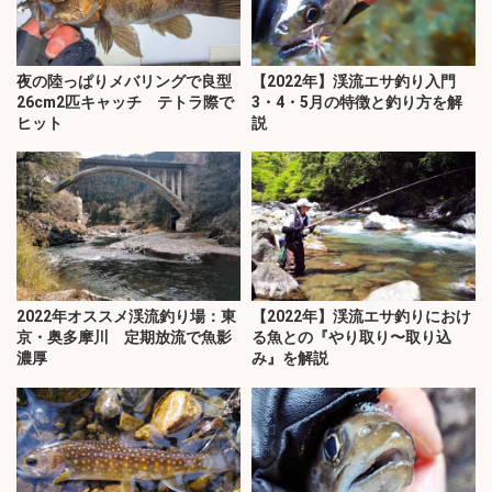
夜の陸っぱりメバリングで良型
【2022年】渓流エサ釣り入門
26cm2匹キャッチ テトラ際で
3・4・5月の特徴と釣り方を解
ヒット
説
2022年オススメ渓流釣り場：東
【2022年】渓流エサ釣りにおけ
京・奥多摩川 定期放流で魚影
る魚との『やり取り〜取り込
濃厚
み』を解説