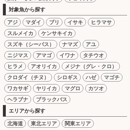
対象魚から探す
アジ
マダイ
ブリ
イサキ
ヒラマサ
スルメイカ
ケンサキイカ
スズキ（シーバス）
ナマズ
アユ
ニジマス
アマゴ
イワナ
タチウオ
ヒラメ
アオリイカ
メジナ（グレ・クロ）
クロダイ（チヌ）
シロギス
ハゼ
マゴチ
ワカサギ
ヤリイカ
マグロ
カツオ
ヘラブナ
ブラックバス
エリアから探す
北海道
東北エリア
関東エリア