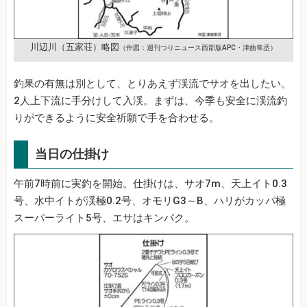
川辺川（五家荘）略図
（作図：週刊つりニュース西部版APC・津曲隼丞）
釣果の有無は別として、とりあえず渓流でサオを出したい。
2人上下流に手分けして入渓。まずは、今季も安全に渓流釣
りができるように安全祈願で手を合わせる。
当日の仕掛け
午前7時前に実釣を開始。仕掛けは、サオ7m、天上イト0.3
号、水中イトが渓極0.2号、オモリG3～B、ハリがカッパ極
スーパーライト5号、エサはキンパク。