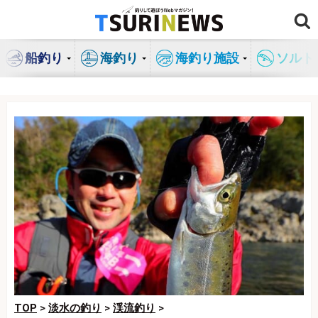
コ
ン
テ
船釣り
海釣り
海釣り施設
ソルト
ン
ツ
へ
ス
キ
ッ
プ
TOP
>
淡水の釣り
>
渓流釣り
>