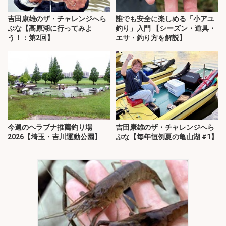
吉田康雄のザ・チャレンジへら
誰でも安全に楽しめる「小アユ
ぶな【高原湖に行ってみよ
釣り」入門 【シーズン・道具・
う！：第2回】
エサ・釣り方を解説】
今週のヘラブナ推薦釣り場
吉田康雄のザ・チャレンジへら
2026【埼玉・吉川運動公園】
ぶな【毎年恒例夏の亀山湖 #1】