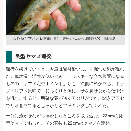
天然系ヤマメと初対面
（提供：週刊つりニュース西部版APC・津曲隼丞）
良型ヤマメ連発
遡行を続けていくと、今度は岩盤沿いによく掘れた淵が現れ
た。低水温で活性が低いとみて、リスキーな立ち位置になる
ものの、ヤマメ定位ポイントよりも上流側に私が立ち、ドラ
グドリフト気味で、じっくりと魚にエサを見せながら仕掛け
を流す。すると、明確な花が咲くアタリがでた。聞きアワセ
でサオを立てるとしっかりとフッキングしてくれた。
十分に泳がせながら浮かしたところを取り込む。23cmの良
型ヤマメであった。その直後も22cmのヤマメを連発。