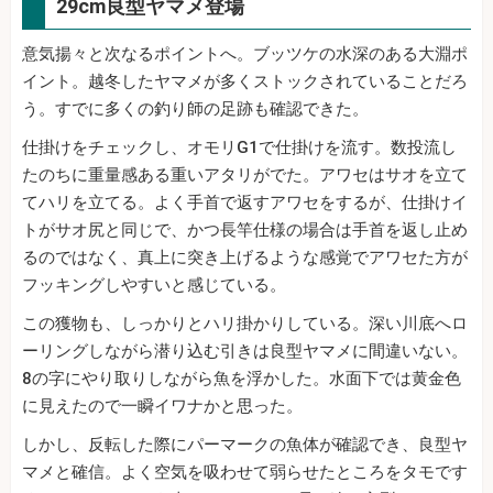
29cm良型ヤマメ登場
意気揚々と次なるポイントへ。ブッツケの水深のある大淵ポ
イント。越冬したヤマメが多くストックされていることだろ
う。すでに多くの釣り師の足跡も確認できた。
仕掛けをチェックし、オモリG1で仕掛けを流す。数投流し
たのちに重量感ある重いアタリがでた。アワセはサオを立て
てハリを立てる。よく手首で返すアワセをするが、仕掛けイ
トがサオ尻と同じで、かつ長竿仕様の場合は手首を返し止め
るのではなく、真上に突き上げるような感覚でアワセた方が
フッキングしやすいと感じている。
この獲物も、しっかりとハリ掛かりしている。深い川底へロ
ーリングしながら潜り込む引きは良型ヤマメに間違いない。
8の字にやり取りしながら魚を浮かした。水面下では黄金色
に見えたので一瞬イワナかと思った。
しかし、反転した際にパーマークの魚体が確認でき、良型ヤ
マメと確信。よく空気を吸わせて弱らせたところをタモです