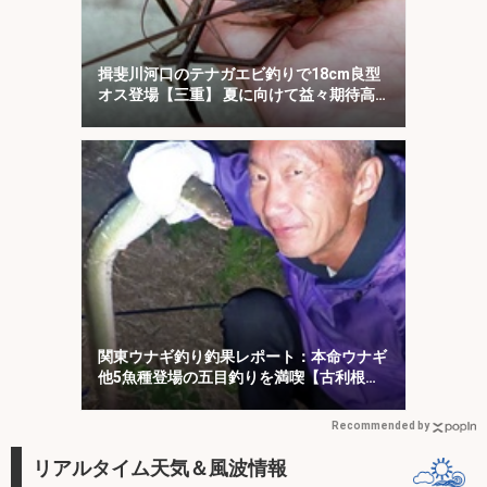
揖斐川河口のテナガエビ釣りで18cm良型
オス登場【三重】 夏に向けて益々期待高
まる
関東ウナギ釣り釣果レポート：本命ウナギ
他5魚種登場の五目釣りを満喫【古利根
川・埼玉】
Recommended by
リアルタイム天気＆風波情報