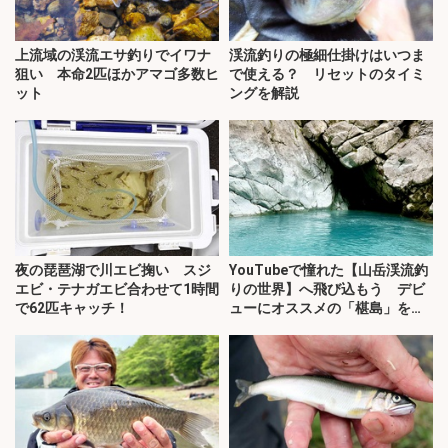
上流域の渓流エサ釣りでイワナ
渓流釣りの極細仕掛けはいつま
狙い 本命2匹ほかアマゴ多数ヒ
で使える？ リセットのタイミ
ット
ングを解説
夜の琵琶湖で川エビ掬い スジ
YouTubeで憧れた【山岳渓流釣
エビ・テナガエビ合わせて1時間
りの世界】へ飛び込もう デビ
で62匹キャッチ！
ューにオススメの「椹島」を紹
介！