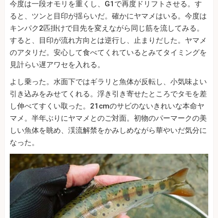
今度は一段オモリを重くし、G1で再度ドリフトさせる。す
ると、ツンと目印が揺らいだ。確かにヤマメはいる。今度は
キンパク2匹掛けで目先を変えながら同じ筋を流してみる。
すると、目印が流れ方向とは逆行し、止まりだした。ヤマメ
のアタリだ。安心して食べてくれているとみてタイミングを
見計らい遅アワセを入れる。
よし乗った。水面下ではギラリと魚体が反転し、小気味よい
引き込みをみせてくれる。浮き引き寄せたところでタモを差
し伸べてすくい取った。21cmのサビのないきれいな本命ヤ
マメ。半年ぶりにヤマメとのご対面。初物のパーマークの美
しい魚体を眺め、渓流解禁をかみしめながら華やいだ気分に
なった。