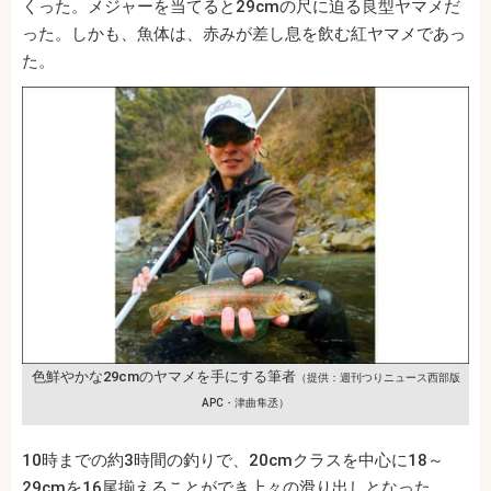
くった。メジャーを当てると29cmの尺に迫る良型ヤマメだ
った。しかも、魚体は、赤みが差し息を飲む紅ヤマメであっ
た。
色鮮やかな29cmのヤマメを手にする筆者
（提供：週刊つりニュース西部版
APC・津曲隼丞）
10時までの約3時間の釣りで、20cmクラスを中心に18～
29cmを16尾揃えることができ上々の滑り出しとなった。