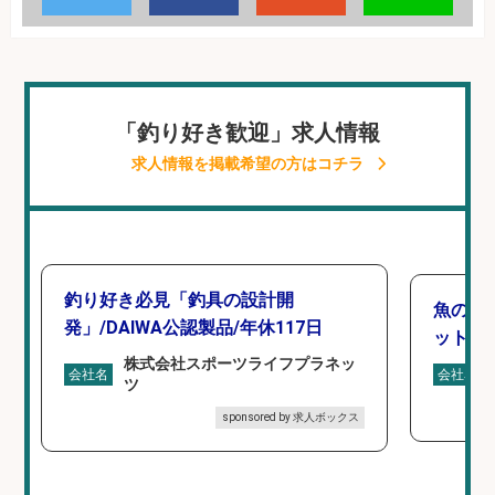
「釣り好き歓迎」求人情報
求人情報を掲載希望の方はコチラ
釣り好き必見「釣具の設計開
魚の「
発」/DAIWA公認製品/年休117日
ットを
株式会社スポーツライフプラネッ
会社名
会社名
ツ
sponsored by 求人ボックス