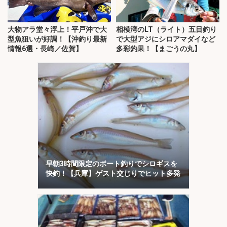
大物アラ堂々浮上！平戸沖で大
相模湾のLT（ライト）五目釣り
型魚狙いが好調！【沖釣り最新
で大型アジにシロアマダイなど
情報6選・長崎／佐賀】
多彩釣果！【まごうの丸】
早朝3時間限定のボート釣りでシロギスを
快釣！【兵庫】ゲスト交じりでヒット多発