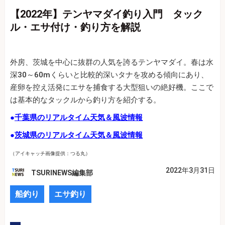
【2022年】テンヤマダイ釣り入門 タック
ル・エサ付け・釣り方を解説
外房、茨城を中心に抜群の人気を誇るテンヤマダイ。春は水
深30～60mくらいと比較的深いタナを攻める傾向にあり、
産卵を控え活発にエサを捕食する大型狙いの絶好機。ここで
は基本的なタックルから釣り方を紹介する。
●
千葉県のリアルタイム天気＆風波情報
●
茨城県のリアルタイム天気＆風波情報
（アイキャッチ画像提供：つる丸）
2022年3月31日
TSURINEWS編集部
船釣り
エサ釣り