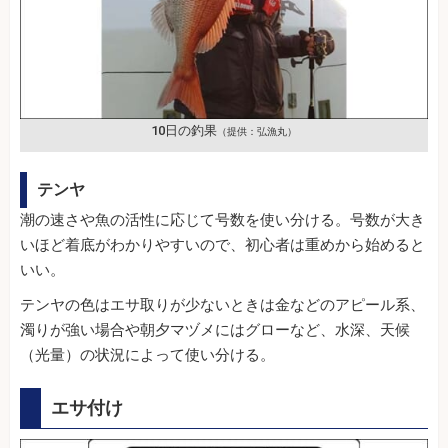
10日の釣果
（提供：弘漁丸）
テンヤ
潮の速さや魚の活性に応じて号数を使い分ける。号数が大き
いほど着底がわかりやすいので、初心者は重めから始めると
いい。
テンヤの色はエサ取りが少ないときは金などのアピール系、
濁りが強い場合や朝夕マヅメにはグローなど、水深、天候
（光量）の状況によって使い分ける。
エサ付け