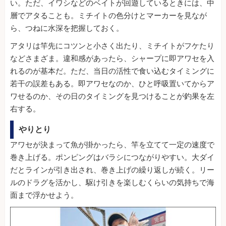
い。ただ、イワシなどのベイトが回遊しているときには、中
層でアタることも。ミチイトの色分けとマーカーを見なが
ら、つねに水深を把握しておく。
アタリは竿先にコツンと小さく出たり、ミチイトがフケたり
などさまざま。違和感があったら、シャープに即アワセを入
れるのが基本だ。ただ、当日の活性で食い込むタイミングに
若干の誤差もある。即アワセなのか、ひと呼吸置いてからア
ワせるのか、その日のタイミングを見つけることが釣果を左
右する。
やりとり
アワセが決まって魚が掛かったら、竿を立てて一定の速度で
巻き上げる。ポンピングはバラシにつながりやすい。大ダイ
だとラインが引き出され、巻き上げの繰り返しが続く。リー
ルのドラグを活かし、駆け引きを楽しむくらいの気持ちで海
面まで浮かせよう。