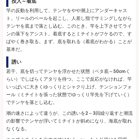
投入～着底
竿の反動を利用して、テンヤをやや潮上にアンダーキャス
ト。リールのベールを起こし、人差し指でサミングしながら
テンヤを底まで落とし込む。このとき、竿を上下させてライ
ンの落下をアシスト。着底するとミチイトがフケるので、す
ばやく巻き取る。まず、底を取れる（着底がわかる）ことが
基本だ。
誘い
若干、底を切ってテンヤを浮かせた状態（ベタ底～50cmく
らい）でしばらくアタリを待つ。ここで反応がなければ、竿
いっぱいに大きくゆっくりとシャクり上げ、テンションフォ
ール（ミチイトを張った状態でゆっくり竿先を下げていく）
でテンヤを落とし込む。
潮の速さによって違うが、この誘いを2～3回繰り返すと潮流
の影響でテンヤが浮いてミチイトが斜めになり、海底が取れ
なくなる。