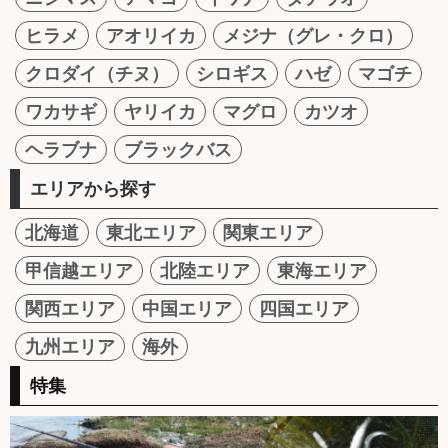
ヒラメ
アオリイカ
メジナ（グレ・クロ）
クロダイ（チヌ）
シロギス
ハゼ
マゴチ
ワカサギ
ヤリイカ
マグロ
カツオ
ヘラブナ
ブラックバス
エリアから探す
北海道
東北エリア
関東エリア
甲信越エリア
北陸エリア
東海エリア
関西エリア
中国エリア
四国エリア
九州エリア
海外
特集