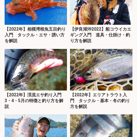
【2022年】相模湾根魚五目釣り
【伊良湖沖2022】船コウイカエ
入門 タックル・エサ・誘い方
ギング入門 道具・仕掛け・釣
を解説
り方を解説
【2022年】渓流エサ釣り入門
【2022年】エリアトラウト入
3・4・5月の特徴と釣り方を解
門 タックル・基本・冬の釣り
説
方を解説