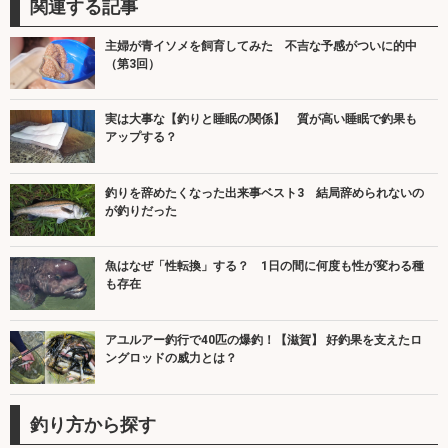
関連する記事
主婦が青イソメを飼育してみた 不吉な予感がついに的中
（第3回）
実は大事な【釣りと睡眠の関係】 質が高い睡眠で釣果も
アップする？
釣りを辞めたくなった出来事ベスト3 結局辞められないの
が釣りだった
魚はなぜ「性転換」する？ 1日の間に何度も性が変わる種
も存在
アユルアー釣行で40匹の爆釣！【滋賀】 好釣果を支えたロ
ングロッドの威力とは？
釣り方から探す