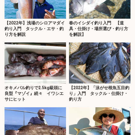
【2022年】浅場のシロアマダイ
春のイシダイ釣り入門 【道
釣り入門 タックル・エサ・釣
具・仕掛け・場所選び・釣り方
り方を解説
を解説】
オキメバル釣りで2.5kg級頭に
【2022年】「泳がせ根魚五目釣
良型『マゾイ』続々 イワシエ
り」入門 タックル・仕掛け・
サにヒット
釣り方