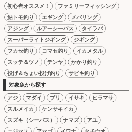
初心者オススメ！
ファミリーフィッシング
鮎トモ釣り
エギング
メバリング
アジング
ルアーシーバス
タイラバ
スーパーライトジギング
ジギング
フカセ釣り
コマセ釣り
イカメタル
スッテ＆ツノ
テンヤ
かかり釣り
投げ＆ちょい投げ釣り
サビキ釣り
対象魚から探す
アジ
マダイ
ブリ
イサキ
ヒラマサ
スルメイカ
ケンサキイカ
スズキ（シーバス）
ナマズ
アユ
ニジマス
アマゴ
イワナ
タチウオ