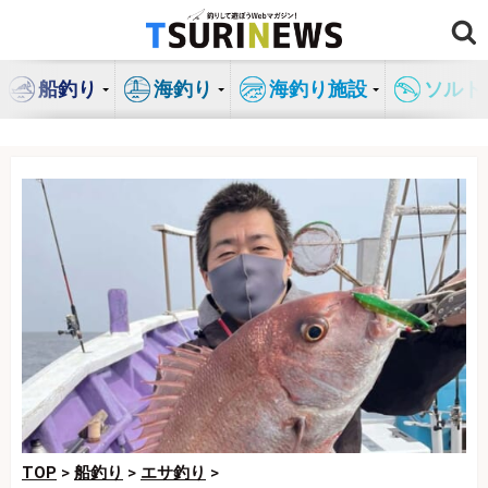
コ
ン
テ
船釣り
海釣り
海釣り施設
ソルト
ン
ツ
へ
ス
キ
ッ
プ
TOP
>
船釣り
>
エサ釣り
>