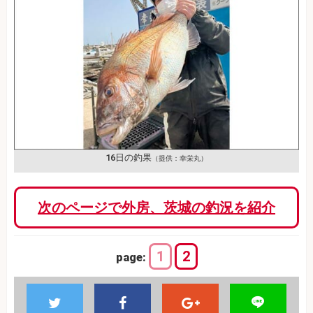
16日の釣果
（提供：幸栄丸）
次のページで外房、茨城の釣況を紹介
1
2
page: