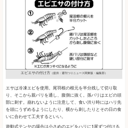
エビエサの付け方
（提供：週刊つりニュース関東版・編集部）
エサは冷凍エビを使用。尾羽根の根元を半分残して切り取
り、そこから親バリを通し、腹側に抜く。孫バリはエビの頭
部に刺す。崩れないように注意して、食い渋り時にはハリ先
を頭にうずめるようにしたり、横から刺したりとその日の食
いに合わせて工夫するといい。
遊動式テンヤの場合は小さめのエビをハリに1尾ずつ付ける