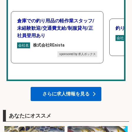
倉庫での釣り用品の軽作業スタッフ/
未経験歓迎/交通費支給/制服貸与/正
釣り具
社員登用あり
会社名
株式会社REnista
会社名
sponsored by 求人ボックス
さらに求人情報を見る
あなたにオススメ