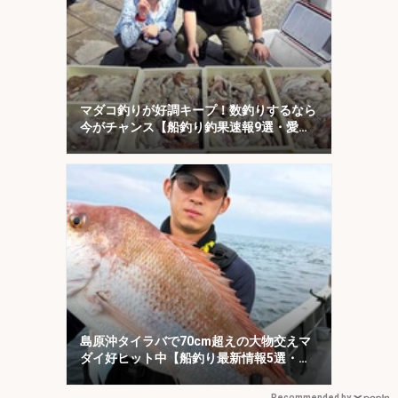
マダコ釣りが好調キープ！数釣りするなら
今がチャンス【船釣り釣果速報9選・愛
知】
島原沖タイラバで70cm超えの大物交えマ
ダイ好ヒット中【船釣り最新情報5選・大
分／熊本】
Recommended by