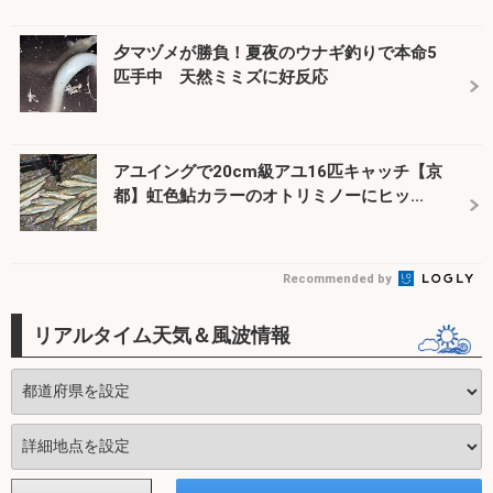
夕マヅメが勝負！夏夜のウナギ釣りで本命5
匹手中 天然ミミズに好反応
アユイングで20cm級アユ16匹キャッチ【京
都】虹色鮎カラーのオトリミノーにヒッ...
Recommended by
リアルタイム天気＆風波情報