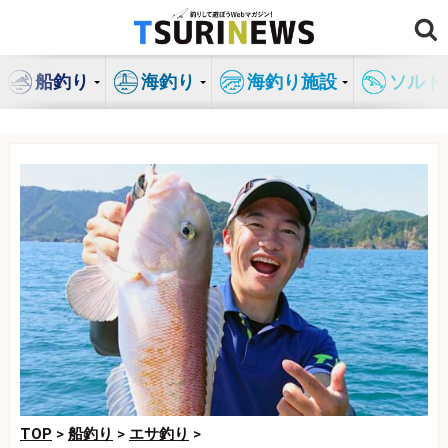
コ
ン
テ
船釣り
海釣り
海釣り施設
ソルト
ン
ツ
へ
ス
キ
ッ
プ
TOP
>
船釣り
>
エサ釣り
>