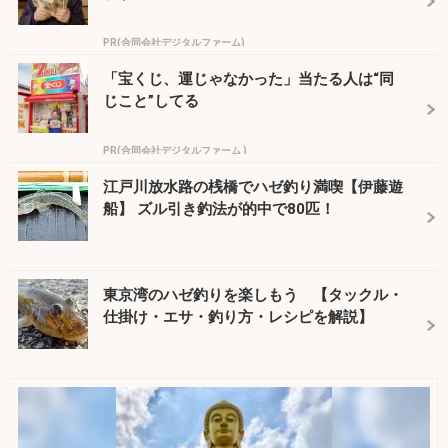
PR(合同会社デジタルファーム)
「宝くじ、運じゃなかった」当たる人は“同
じこと”してる
PR(合同会社デジタルファーム )
江戸川放水路の桟橋でハゼ釣り満喫【伊藤遊
船】 ズル引き釣法が的中で80匹！
東京湾のハゼ釣りを楽しもう 【タックル・
仕掛け・エサ・釣り方・レシピを解説】