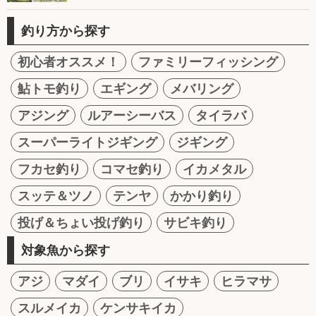
釣り方から探す
初心者オススメ！
ファミリーフィッシング
鮎トモ釣り
エギング
メバリング
アジング
ルアーシーバス
タイラバ
スーパーライトジギング
ジギング
フカセ釣り
コマセ釣り
イカメタル
スッテ＆ツノ
テンヤ
かかり釣り
投げ＆ちょい投げ釣り
サビキ釣り
対象魚から探す
アジ
マダイ
ブリ
イサキ
ヒラマサ
スルメイカ
ケンサキイカ