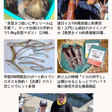
「良型タコ狙いに竿とリールは
連日イカ100尾前後と釣果安
不要？」 テンヤ仕掛けの手釣り
定！入門にも絶好のタイミング
で1.8kg良型マダコ！【川崎
か【夜焚きイカ釣果速報20選・
丸・東京湾】
福岡】
早朝3時間限定のボート釣りでシ
釣り人の特権『イカの沖干し』
ロギスを快釣！【兵庫】ゲスト
は寝かせるともっとウマい？ 3
交じりでヒット多発
種の保存方法を徹底検証