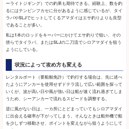
ーライトジギング）での釣果も期待できる。経験上、数を釣
るにはテンビンフカセに分があるように感じているが、タイ
ラバやSLJでヒットしてくるアマダイはエサ釣りよりも良型
であることが多い。
私は1本のロッドをキーパーにかけてエサ釣りで狙い、その
傍らでタイラバ、またはSLJの二刀流でシロアマダイを狙う
ようにしている。
状況によって攻め方も変える
レンタルボート（要船舶免許）で釣行する場合は、先に述べ
たようにアンカーを使用せずドテラ流しで広い範囲を探って
いくが、波が高い日や風が強い日は船が速く流れ過ぎてしま
うため、シーアンカーで流れるスピードを調整する。
逆に風がない日は、一カ所にとどまっていてもシロアマダイ
に出会える確率が下がってしまう。そんなときは船外機で船
を少しずつ移動させ、ポイントを変えながら狙うようにして