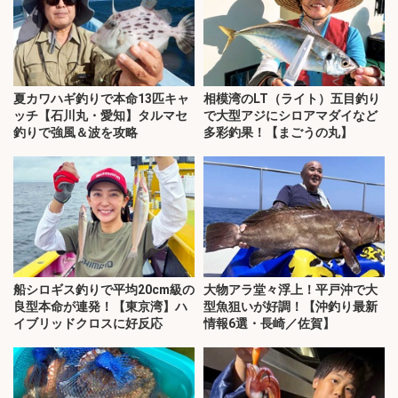
夏カワハギ釣りで本命13匹キャ
相模湾のLT（ライト）五目釣り
ッチ【石川丸・愛知】タルマセ
で大型アジにシロアマダイなど
釣りで強風＆波を攻略
多彩釣果！【まごうの丸】
船シロギス釣りで平均20cm級の
大物アラ堂々浮上！平戸沖で大
良型本命が連発！【東京湾】ハ
型魚狙いが好調！【沖釣り最新
イブリッドクロスに好反応
情報6選・長崎／佐賀】