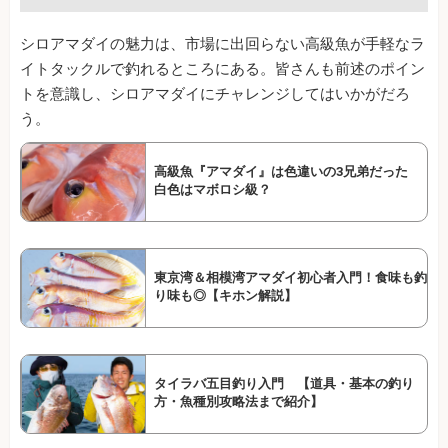
シロアマダイの魅力は、市場に出回らない高級魚が手軽なラ
イトタックルで釣れるところにある。皆さんも前述のポイン
トを意識し、シロアマダイにチャレンジしてはいかがだろ
う。
高級魚『アマダイ』は色違いの3兄弟だった
白色はマボロシ級？
東京湾＆相模湾アマダイ初心者入門！食味も釣
り味も◎【キホン解説】
タイラバ五目釣り入門 【道具・基本の釣り
方・魚種別攻略法まで紹介】