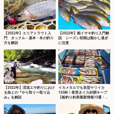
【2022年】エリアトラウト入
【2022年】船イサキ釣り入門解
門 タックル・基本・冬の釣り
説 シーズン初期は動かし過ぎ
方を解説
に注意
【2022年】渓流エサ釣りにおけ
イカメタルでも良型ヤリイカ
る魚との『やり取り〜取り込
130杯！夜焚きイカ好調キープ
み』を解説
【船釣り釣果最新情報13選・玄
界灘】