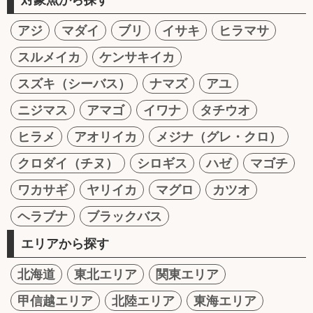
アジ
マダイ
ブリ
イサキ
ヒラマサ
スルメイカ
ケンサキイカ
スズキ（シーバス）
ナマズ
アユ
ニジマス
アマゴ
イワナ
タチウオ
ヒラメ
アオリイカ
メジナ（グレ・クロ）
クロダイ（チヌ）
シロギス
ハゼ
マゴチ
ワカサギ
ヤリイカ
マグロ
カツオ
ヘラブナ
ブラックバス
エリアから探す
北海道
東北エリア
関東エリア
甲信越エリア
北陸エリア
東海エリア