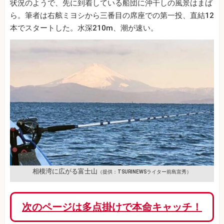
状況のようで、先に到着している船団に沖干しの風景はまば
ら。筆者は右舷ミヨシから三番目の席座での第一投、直結12
本でスタートした。水深210m、潮が速い。
相模湾に広がる富士山
（提供：TSURINEWSライター前島宣秀）
次のページは多点掛けで本命キャッチ！