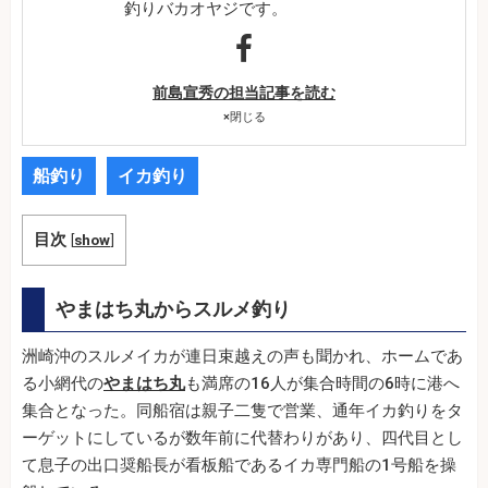
釣りバカオヤジです。
前島宣秀の担当記事を読む
×
閉じる
船釣り
イカ釣り
目次
[
show
]
やまはち丸からスルメ釣り
洲崎沖のスルメイカが連日束越えの声も聞かれ、ホームであ
る小網代の
やまはち丸
も満席の16人が集合時間の6時に港へ
集合となった。同船宿は親子二隻で営業、通年イカ釣りをタ
ーゲットにしているが数年前に代替わりがあり、四代目とし
て息子の出口奨船長が看板船であるイカ専門船の1号船を操