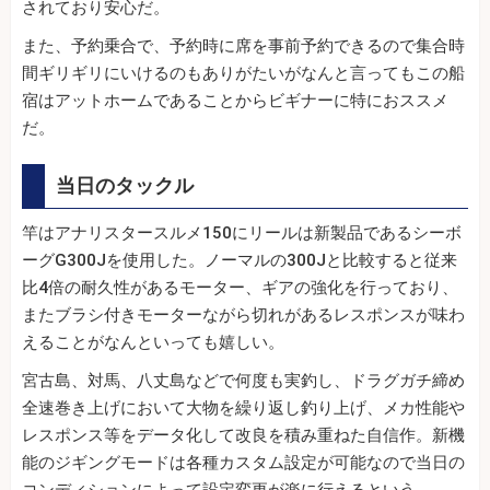
されており安心だ。
また、予約乗合で、予約時に席を事前予約できるので集合時
間ギリギリにいけるのもありがたいがなんと言ってもこの船
宿はアットホームであることからビギナーに特におススメ
だ。
当日のタックル
竿はアナリスタースルメ150にリールは新製品であるシーボ
ーグG300Jを使用した。ノーマルの300Jと比較すると従来
比4倍の耐久性があるモーター、ギアの強化を行っており、
またブラシ付きモーターながら切れがあるレスポンスが味わ
えることがなんといっても嬉しい。
宮古島、対馬、八丈島などで何度も実釣し、ドラグガチ締め
全速巻き上げにおいて大物を繰り返し釣り上げ、メカ性能や
レスポンス等をデータ化して改良を積み重ねた自信作。新機
能のジギングモードは各種カスタム設定が可能なので当日の
コンディションによって設定変更が楽に行えるという。