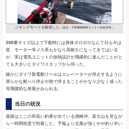
ジギングモードを駆使した
（提供：TSURINEWSライター前島宣秀）
500番サイズ以上で下船時には身体ボロボロなんて日も今は
昔、モーター等メカ系もかなり高耐久になってきてはいる
が、実は電気ユニットの放熱設計が飛躍的に進んだことがと
ても大きいとダイワスタッフから伺った。
確かにダイワ製電動リールはエレベーターが停止するように
滑らかな船べり停止や熱で停まることがかなり少なく成った
等飛躍的な発展がみられる。
当日の状況
進路はここの所高い釣果が出ている洲崎沖、富士山を見なが
ら一時間程度で到着した。予報より北風が強くやや釣り辛い