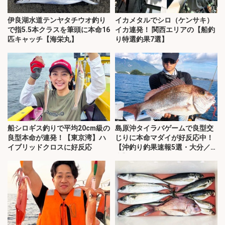
伊良湖水道テンヤタチウオ釣り
イカメタルでシロ（ケンサキ）
で指5.5本クラスを筆頭に本命16
イカ連発！ 関西エリアの【船釣
匹キャッチ【海栄丸】
り特選釣果7選】
船シロギス釣りで平均20cm級の
島原沖タイラバゲームで良型交
良型本命が連発！【東京湾】ハ
じりに本命マダイが好反応中！
イブリッドクロスに好反応
【沖釣り釣果速報5選・大分／熊
本】