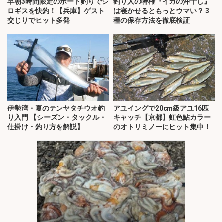
早朝3時間限定のボート釣りでシ
釣り人の特権『イカの沖干し』
ロギスを快釣！【兵庫】ゲスト
は寝かせるともっとウマい？ 3
交じりでヒット多発
種の保存方法を徹底検証
伊勢湾・夏のテンヤタチウオ釣
アユイングで20cm級アユ16匹
り入門 【シーズン・タックル・
キャッチ【京都】虹色鮎カラー
仕掛け・釣り方を解説】
のオトリミノーにヒット集中！