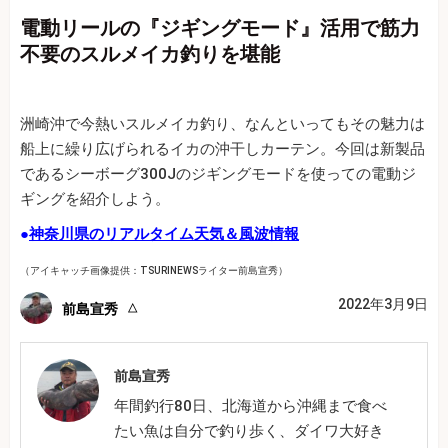
電動リールの『ジギングモード』活用で筋力
不要のスルメイカ釣りを堪能
洲崎沖で今熱いスルメイカ釣り、なんといってもその魅力は
船上に繰り広げられるイカの沖干しカーテン。今回は新製品
であるシーボーグ300Jのジギングモードを使っての電動ジ
ギングを紹介しよう。
●
神奈川県のリアルタイム天気＆風波情報
（アイキャッチ画像提供：TSURINEWSライター前島宣秀）
2022年3月9日
前島宣秀
前島宣秀
年間釣行80日、北海道から沖縄まで食べ
たい魚は自分で釣り歩く、ダイワ大好き