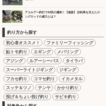
アユルアー釣行で40匹の爆釣！【滋賀】 好釣果を支えたロ
ングロッドの威力とは？
釣り方から探す
初心者オススメ！
ファミリーフィッシング
鮎トモ釣り
エギング
メバリング
アジング
ルアーシーバス
タイラバ
スーパーライトジギング
ジギング
フカセ釣り
コマセ釣り
イカメタル
スッテ＆ツノ
テンヤ
かかり釣り
投げ＆ちょい投げ釣り
サビキ釣り
対象魚から探す