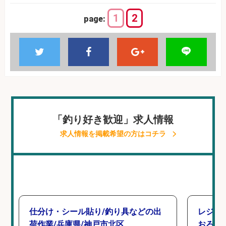
1
2
page:
「釣り好き歓迎」求人情報
求人情報を掲載希望の方はコチラ
仕分け・シール貼り/釣り具などの出
レジ打
荷作業/兵庫県/神戸市北区
おろし