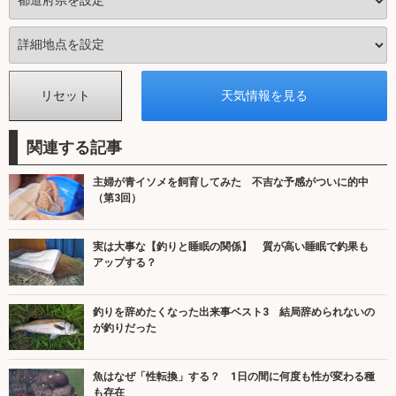
関連する記事
主婦が青イソメを飼育してみた 不吉な予感がついに的中
（第3回）
実は大事な【釣りと睡眠の関係】 質が高い睡眠で釣果も
アップする？
釣りを辞めたくなった出来事ベスト3 結局辞められないの
が釣りだった
魚はなぜ「性転換」する？ 1日の間に何度も性が変わる種
も存在