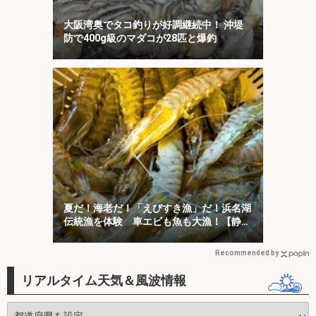
大阪湾奥でタコ釣りが好調継続中！ 沖堤
防で400g級のマダコが28匹と爆釣
夏だ！海老だ！「えびすき漁」だ！浜名湖
伝統漁を体験 車エビも魚も大漁！【静
岡】
Recommended by
リアルタイム天気＆風波情報