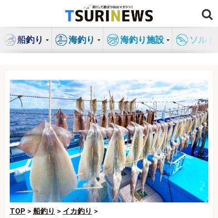
コ
ン
テ
船釣り
海釣り
海釣り施設
ソルト
ン
ツ
へ
ス
キ
ッ
プ
TOP
>
船釣り
>
イカ釣り
>