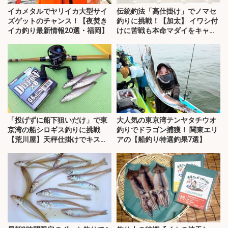
イカメタルでヤリイカ大型サイ
伝統釣法「高仕掛け」でノマセ
ズゲットのチャンス！【夜焚き
釣りに挑戦！【加太】 イワシ付
イカ釣り最新情報20選・福岡】
けに苦戦も本命マダイをキャッ
チ！
「投げずに船下狙いだけ」で東
大人気の東京湾テンヤタチウオ
京湾の船シロギス釣りに挑戦
釣りでドラゴン捕獲！ 関東エリ
【荒川屋】天秤仕掛けでキス約
アの【船釣り特選釣果7選】
70匹！