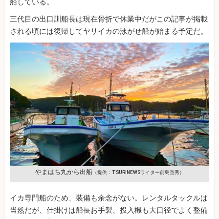
船している。
三代目の出口訓船長は現在骨折で休業中だがこの記事が掲載
される頃には復帰してヤリイカの泳がせ船が始まる予定だ。
やまはち丸から出船
（提供：TSURINEWSライター前島宣秀）
イカ専門船のため、装備も余念がない。レンタルタックルは
当然だが、仕掛けは船長お手製、投入機も大口径でよく整備