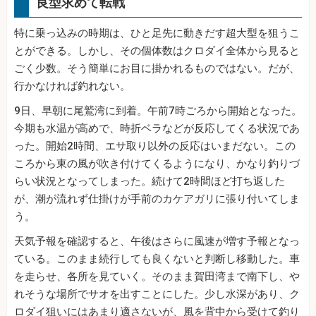
良型求めて転戦
特に乗っ込みの時期は、ひと足先に動きだす超大型を狙うこ
とができる。しかし、その個体数はクロダイ全体から見ると
ごく少数。そう簡単にお目に掛かれるものではない。だが、
行かなければ釣れない。
9日、早朝に尾鷲湾に到着。午前7時ごろから開始となった。
今期も水温が高めで、時折ベラなどが反応してくる状況であ
った。開始2時間、エサ取り以外の反応はいまだない。この
ころから東の風が吹き付けてくるようになり、かなり釣りづ
らい状況となってしまった。続けて2時間ほど打ち返した
が、潮が流れず仕掛けが手前のカケアガリに張り付いてしま
う。
天気予報を確認すると、午後はさらに風速が増す予報となっ
ている。このまま続行しても良くないと判断し移動した。車
を走らせ、各所を見ていく。そのまま賀田湾まで南下し、や
れそうな場所でサオを出すことにした。少し水深があり、ク
ロダイ狙いにはあまり適さないが、風を背中から受けて釣り