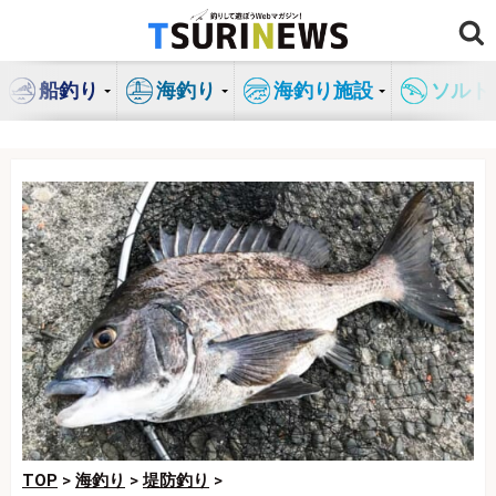
コ
ン
テ
船釣り
海釣り
海釣り施設
ソルト
ン
ツ
へ
ス
キ
ッ
プ
TOP
>
海釣り
>
堤防釣り
>