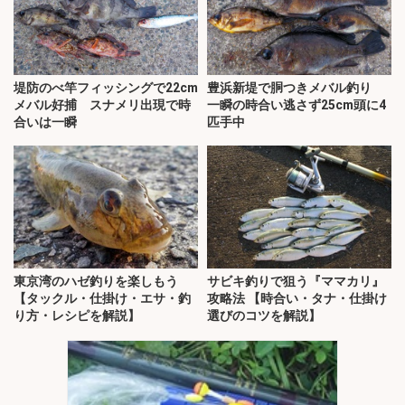
堤防のべ竿フィッシングで22cm
豊浜新堤で胴つきメバル釣り
メバル好捕 スナメリ出現で時
一瞬の時合い逃さず25cm頭に4
合いは一瞬
匹手中
東京湾のハゼ釣りを楽しもう
サビキ釣りで狙う『ママカリ』
【タックル・仕掛け・エサ・釣
攻略法 【時合い・タナ・仕掛け
り方・レシピを解説】
選びのコツを解説】