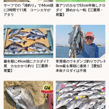
サーフでの『渚釣り』で44cm頭
激アツのカセで53cm年無しクロ
に3時間で11尾 コーンエサが
ダイ 諦めから一転【三重県・
アタリ
尾鷲】
厳冬期に49cm頭にクロダイ7
常滑港のウキダンゴ釣りでグレ3
尾 カセかかり釣り【三重県・
0cm級を筆頭に連発！【愛知】
尾鷲】
本命クロダイは不発