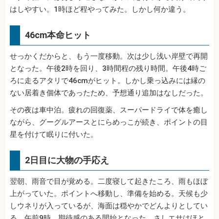
はしやすい。1時ほど程やってみた。しかし何か違う。
46cm本命ヒット
せっかくだからと、もう一度移動。次は少し浅い岸壁で再開
となった。午後2時を回り、3時間程の残り時間。午後4時ご
ろに走るアタリで46cmがヒット。しかし乗っ込みには縁の
ない居着き個体であったため、予想通り追加はなしだった。
その夜は車中泊。疲れの回復薬、スーパードライで体を癒し
ながら、グーグルアースとにらめっこが続き、ポイントの目
星を付けて眠りに付いた。
2日目に大物の手応え
翌朝、雨音で目が覚める。二度寝して起きたころ、雨もほぼ
上がっていた。ポイントへ移動し、準備を始める。天候も少
しウネリが入っているが、海面は穏やかでどんよりとしてい
る。午前9時、期待感のある開始となった。さしエサはほと