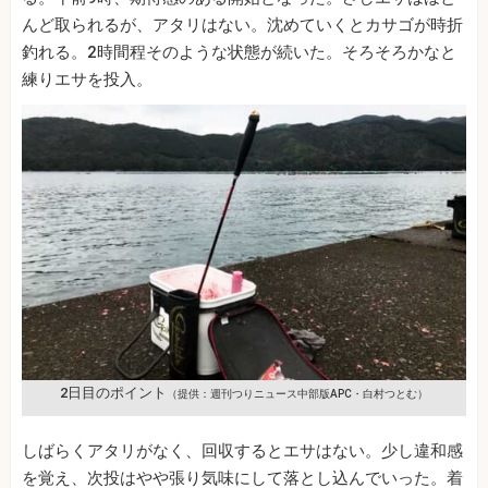
んど取られるが、アタリはない。沈めていくとカサゴが時折
釣れる。2時間程そのような状態が続いた。そろそろかなと
練りエサを投入。
2日目のポイント
（提供：週刊つりニュース中部版APC・白村つとむ）
しばらくアタリがなく、回収するとエサはない。少し違和感
を覚え、次投はやや張り気味にして落とし込んでいった。着