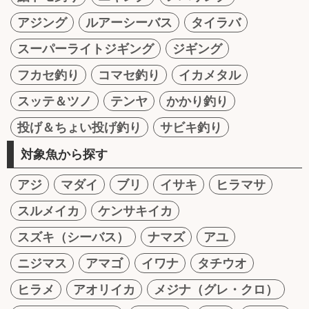
アジング
ルアーシーバス
タイラバ
スーパーライトジギング
ジギング
フカセ釣り
コマセ釣り
イカメタル
スッテ＆ツノ
テンヤ
かかり釣り
投げ＆ちょい投げ釣り
サビキ釣り
対象魚から探す
アジ
マダイ
ブリ
イサキ
ヒラマサ
スルメイカ
ケンサキイカ
スズキ（シーバス）
ナマズ
アユ
ニジマス
アマゴ
イワナ
タチウオ
ヒラメ
アオリイカ
メジナ（グレ・クロ）