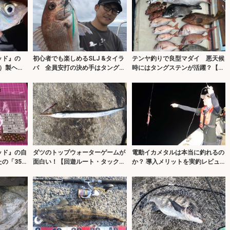
ッド』の
初心者でも楽しめるSLJ &タイラ
テンヤ釣りで良型マダイ 悪天候
）製ヘッ
バ 全員安打の決め手はタングス
時にはタングステンが活躍？【福
テン？
岡】
ッド』の自
ダツのトップウォーターゲームが
電動イカメタルは本当に釣れるの
の「35
面白い！【回遊ルート・タック
か？ 導入メリットを実釣レビュ
ル・ルアー・アクションを解説】
ー【響灘】