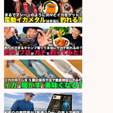
魚の「バイヤー」貴方の目利きでヒ
ットを生む、裁量バイヤー募集
株式会社コムライン
会社名
sponsored by 求人ボックス
未経験歓迎/釣り具メーカーでのル
ート営業/釣りや釣具などの知識必
須/残業なし
株式会社天龍
会社名
sponsored by 求人ボックス
フィッシング用品の「製品開発設
計」
メガバス株式会社
会社名
sponsored by 求人ボックス