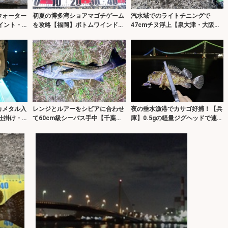
ウォーター
初夏の博多湾ショアマゴチゲーム
汽水域でのライトチニングで
イント・
を攻略【福岡】ボトムワインドで
47cmチヌ浮上【泉大津・大阪】
ー】
45cm級をキャッチ！
真夏の時合いは一瞬？
カメタル入
レンジとルアーをシビアに合わせ
夜の垂水漁港でカサゴ好捕！【兵
仕掛け・
て60cm級シーバス手中【千葉】
庫】0.5gの軽量ジグヘッドで連発
解説】
好条件もなぜか苦戦
した釣り方とは？