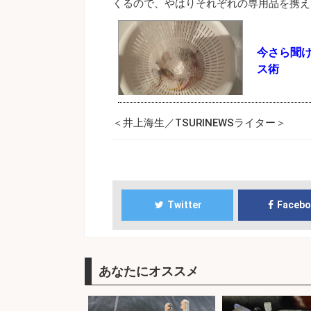
くるので、やはりそれぞれの専用品を携え
今さら聞
ス術
＜井上海生／TSURINEWSライター＞
Twitter
Faceb
あなたにオススメ