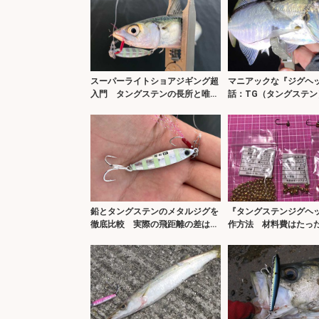
スーパーライトショアジギング超
マニアックな『ジグヘ
入門 タングステンの長所と唯一
話：TG（タングステン
の弱点
ドは革命？
鉛とタングステンのメタルジグを
『タングステンジグヘ
徹底比較 実際の飛距離の差はど
作方法 材料費はたった
れ位？
円」？