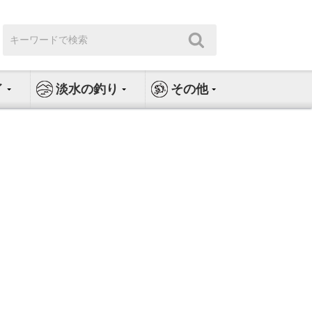
検
検
索:
索
イ
淡水の釣り
その他