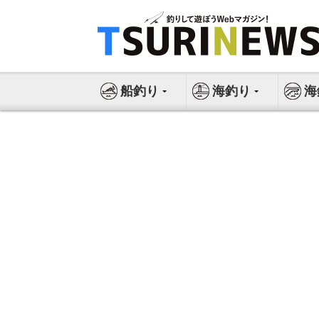
コ
ン
テ
ン
ツ
船釣り
海釣り
海
へ
ス
キ
ッ
プ