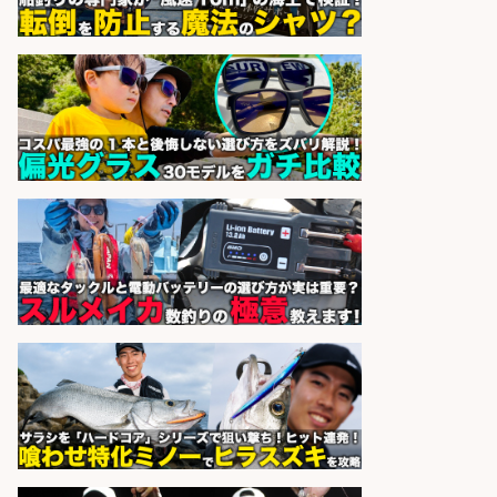
釣り具メーカーでの釣り竿の設計開
発業務
株式会社天龍
会社名
sponsored by 求人ボックス
語学力を活かせるフィッシング用品
の「海外営業」/年休125日
株式会社ジャッカル
会社名
sponsored by 求人ボックス
さらに求人情報を見る