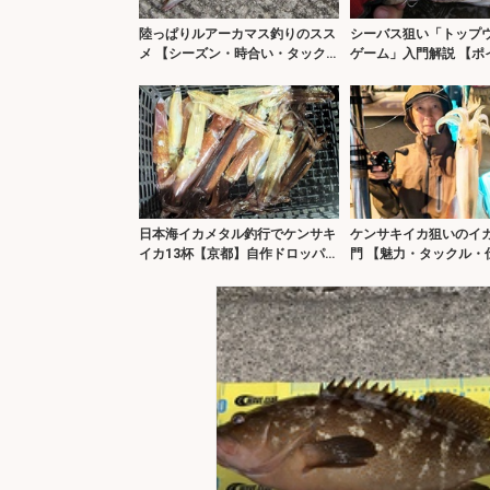
陸っぱりルアーカマス釣りのスス
シーバス狙い「トップ
メ 【シーズン・時合い・タック
ゲーム」入門解説 【ポ
ル・ルアー・誘い方を解説】
ベイト・時合い・ルア
日本海イカメタル釣行でケンサキ
ケンサキイカ狙いのイ
イカ13杯【京都】自作ドロッパー
門 【魅力・タックル・
で頻繁に変化する棚を攻略
釣り方・持ち帰り方を