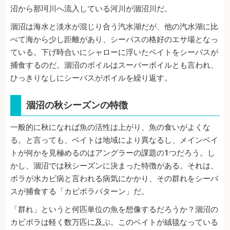
沼から那珂川へ流入している河川が涸沼川だ。
涸沼は海水と淡水が混じり合う汽水湖だが、他の汽水湖に比
べて海から少し距離があり、シーバスの格好のエサ場となっ
ている。下げ時合いにシャローに浮いたベイトをシーバスが
捕食するのだ。涸沼のボイルはスーパーボイルとも言われ、
ひっきりなしにシーバスがボイルを繰り返す。
涸沼の秋シーズンの特徴
一般的に秋になれば魚の活性は上がり、魚の食いがよくな
る。と言っても、ベイトは地域により異なるし、メインベイ
トが何かを見極めるのはアングラーの課題の1つだろう。し
かし、涸沼では秋シーズンに決まった特徴がある。それは、
ボラが水カビ病と言われる病気にかかり、その群れをシーバ
スが捕食する「カビボラパターン」だ。
「群れ」というと何匹単位の魚を想像するだろうか？涸沼の
カビボラは軽く数万匹に及ぶ。このベイトが絨毯なっている