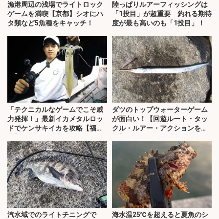
漁港周辺の浅場でライトロック
陸っぱりルアーフィッシングは
ゲームを満喫【京都】シオにハ
「1投目」が超重要 釣れる期待
タ類など5魚種をキャッチ！
度が最も高いのも「1投目」！
「テクニカルなゲームでこそ威
ダツのトップウォーターゲーム
力発揮！」最新イカメタルロッ
が面白い！【回遊ルート・タッ
ドでケンサキイカを攻略【福
クル・ルアー・アクションを解
井】
説】
汽水域でのライトチニングで
海水温25℃を超えると夏魚のシ