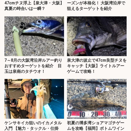
47cmチヌ浮上【泉大津・大阪】
ーズンが本格化！ 大阪湾沿岸で
真夏の時合いは一瞬？
狙えるターゲットを紹介
7～8月の大阪湾沿岸ルアー釣り
泉大津の波止で47cm良型チヌを
おすすめターゲットを紹介 目
キャッチ【大阪】ライトルアー
玉は泉南のタチウオ！
ゲームで攻略！
ケンサキイカ狙いのイカメタル
初夏の博多湾ショアマゴチゲー
入門 【魅力・タックル・仕掛
ムを攻略【福岡】ボトムワイン