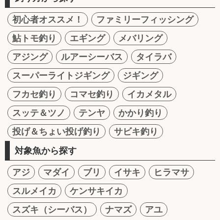
初心者オススメ！
ファミリーフィッシング
鮎トモ釣り
エギング
メバリング
アジング
ルアーシーバス
タイラバ
スーパーライトジギング
ジギング
フカセ釣り
コマセ釣り
イカメタル
スッテ＆ツノ
テンヤ
かかり釣り
投げ＆ちょい投げ釣り
サビキ釣り
対象魚から探す
アジ
マダイ
ブリ
イサキ
ヒラマサ
スルメイカ
ケンサキイカ
スズキ（シーバス）
ナマズ
アユ