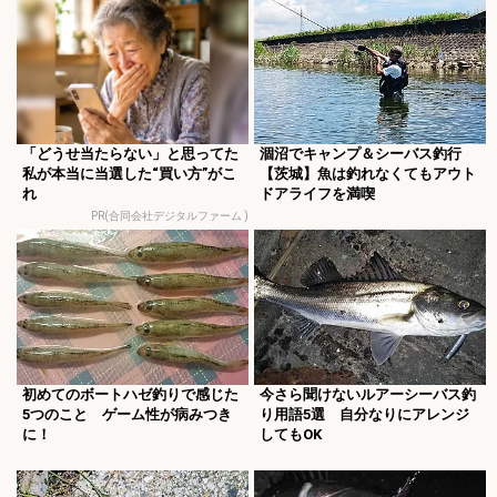
「どうせ当たらない」と思ってた
涸沼でキャンプ＆シーバス釣行
私が本当に当選した“買い方”がこ
【茨城】魚は釣れなくてもアウト
れ
ドアライフを満喫
PR(合同会社デジタルファーム )
初めてのボートハゼ釣りで感じた
今さら聞けないルアーシーバス釣
5つのこと ゲーム性が病みつき
り用語5選 自分なりにアレンジ
に！
してもOK