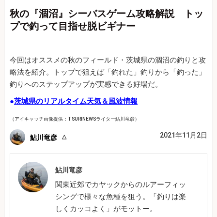
秋の『涸沼』シーバスゲーム攻略解説 トッ
プで釣って目指せ脱ビギナー
今回はオススメの秋のフィールド・茨城県の涸沼の釣りと攻
略法を紹介。トップで狙えば「釣れた」釣りから「釣った」
釣りへのステップアップが実感できる好場だ。
●
茨城県のリアルタイム天気＆風波情報
（アイキャッチ画像提供：TSURINEWSライター鮎川竜彦）
2021年11月2日
鮎川竜彦
鮎川竜彦
関東近郊でカヤックからのルアーフィッ
シングで様々な魚種を狙う。「釣りは楽
しくカッコよく」がモットー。