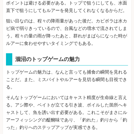
ポイントは避ける必要がある。トップで狙うにしても、水面
直下で狙うにしてもルアーを発見してくれなくなるからだ。
狙い目なのは、程々の降雨量があった後だ。カビボラは水カ
ビ病で弱りきっているので、台風などの増水で流されてしま
う。程々の量の雨が降ったあと、群れがまばらになった時が
ルアーに食わせやすいタイミングでもある。
涸沼のトップゲームの魅力
トップゲームの魅力は、なんと言っても捕食の瞬間を見れる
ことだ。また、ミスバイトやルアーを見切る瞬間も目視でき
る。
そんなトップゲームにおいてはキャスト精度が生命線と言え
る。アシ際や、ベイトが立てる引き波、ボイルした箇所へキ
ャストして、魚を誘い出す必要がある。これこそがまさにル
アーフィッシングの醍醐味であり、「釣れた」釣りから「釣
った」釣りへのステップアップが実感できる。