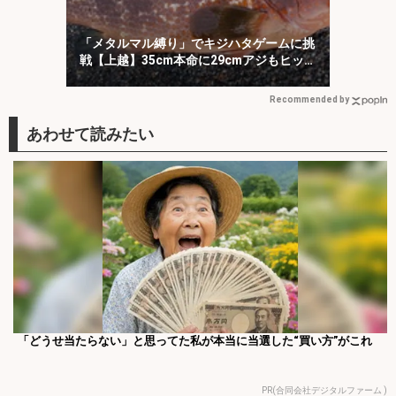
「メタルマル縛り」でキジハタゲームに挑
戦【上越】35cm本命に29cmアジもヒッ
ト！
Recommended by
「どうせ当たらない」と思ってた私が本当に当選した“買い方”がこれ
PR(合同会社デジタルファーム )