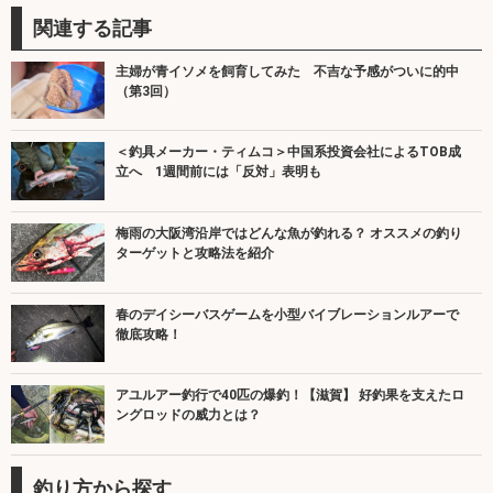
関連する記事
主婦が青イソメを飼育してみた 不吉な予感がついに的中
（第3回）
＜釣具メーカー・ティムコ＞中国系投資会社によるTOB成
立へ 1週間前には「反対」表明も
梅雨の大阪湾沿岸ではどんな魚が釣れる？ オススメの釣り
ターゲットと攻略法を紹介
春のデイシーバスゲームを小型バイブレーションルアーで
徹底攻略！
アユルアー釣行で40匹の爆釣！【滋賀】 好釣果を支えたロ
ングロッドの威力とは？
釣り方から探す