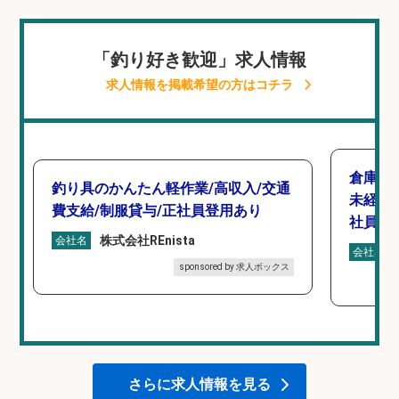
「釣り好き歓迎」求人情報
求人情報を掲載希望の方はコチラ
倉庫で
釣り具のかんたん軽作業/高収入/交通
未経験
費支給/制服貸与/正社員登用あり
社員登
株式会社REnista
会社名
会社名
sponsored by 求人ボックス
さらに求人情報を見る