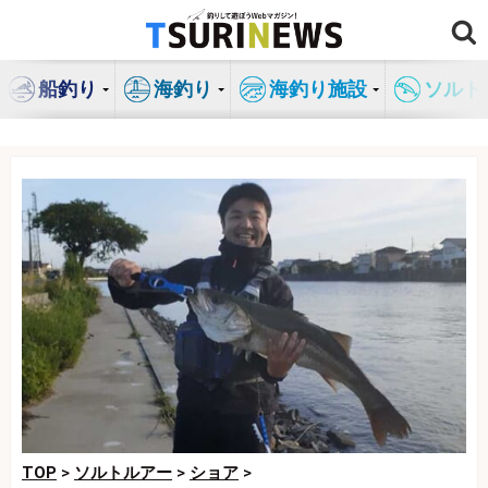
コ
ン
テ
船釣り
海釣り
海釣り施設
ソルト
ン
ツ
へ
ス
キ
ッ
プ
TOP
>
ソルトルアー
>
ショア
>