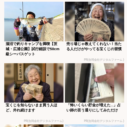
涸沼で釣りキャンプを満喫【茨
売り場じゃ教えてくれない！当た
城・広浦公園】試行錯誤で50cm
る人だけがやってる宝くじの習慣
級シーバスゲット
PR(合同会社デジタルファーム )
宝くじを知らないまま買う人ほ
「怖いくらい貯金が増えた…」占
ど、外れ続けます
い師の言う通りにしてみただけ
PR(合同会社デジタルファーム)
PR(合同会社デジタルファーム )