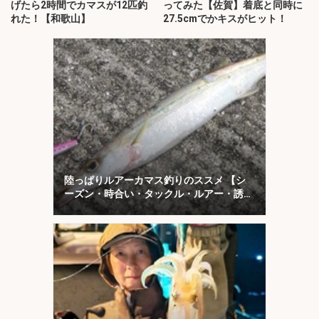
げたら2時間でカマスが12匹釣
ってみた【佐賀】着底と同時に
れた！【和歌山】
27.5cmでかキスがヒット！
陸っぱりルアーカマス釣りのススメ 【シ
ーズン・時合い・タックル・ルアー・誘い
方を解説】