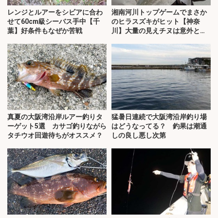
レンジとルアーをシビアに合わ
湘南河川トップゲームでまさか
せて60cm級シーバス手中【千
のヒラスズキがヒット【神奈
葉】好条件もなぜか苦戦
川】大量の見えチヌは意外と難
敵？
真夏の大阪湾沿岸ルアー釣りタ
猛暑日連続で大阪湾沿岸釣り場
ーゲット5選 カサゴ釣りながら
はどうなってる？ 釣果は潮通
タチウオ回遊待ちがオススメ？
しの良し悪し次第