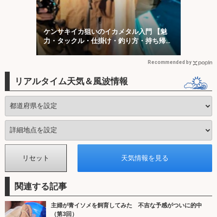
ケンサキイカ狙いのイカメタル入門 【魅
力・タックル・仕掛け・釣り方・持ち帰り
方を解説】
Recommended by
リアルタイム天気＆風波情報
関連する記事
主婦が青イソメを飼育してみた 不吉な予感がついに的中
（第3回）