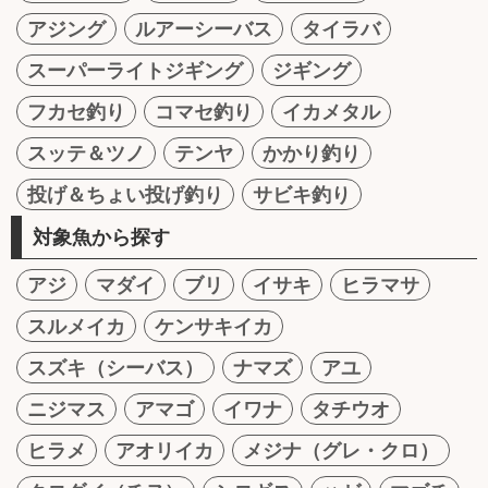
アジング
ルアーシーバス
タイラバ
スーパーライトジギング
ジギング
フカセ釣り
コマセ釣り
イカメタル
スッテ＆ツノ
テンヤ
かかり釣り
投げ＆ちょい投げ釣り
サビキ釣り
対象魚から探す
アジ
マダイ
ブリ
イサキ
ヒラマサ
スルメイカ
ケンサキイカ
スズキ（シーバス）
ナマズ
アユ
ニジマス
アマゴ
イワナ
タチウオ
ヒラメ
アオリイカ
メジナ（グレ・クロ）