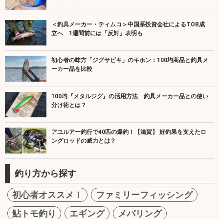
＜釣具メーカー・ティムコ＞中国系投資会社によるTOB成
立へ 1週間前には「反対」表明も
初心者の味方「ジグサビキ」のキホン：100均商品と釣具メ
ーカー品を比較
100均『メタルジグ』の活用方法 釣具メーカー品との使い
分け術とは？
アユルアー釣行で40匹の爆釣！【滋賀】 好釣果を支えたロ
ングロッドの威力とは？
釣り方から探す
初心者オススメ！
ファミリーフィッシング
鮎トモ釣り
エギング
メバリング