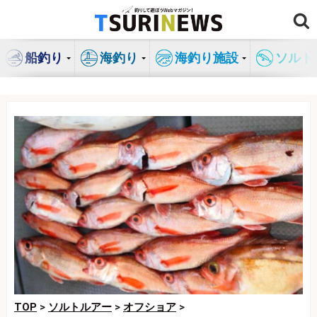
コ
ン
テ
船釣り
海釣り
海釣り施設
ソルト
ン
ツ
へ
ス
キ
ッ
プ
TOP
>
ソルトルアー
>
オフショア
>