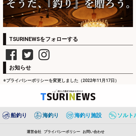
TSURINEWSをフォローする
お知らせ
※プライバシーポリシーを変更しました（2022年11月17日）
船釣り
海釣り
海釣り施設
ソルト
運営会社
プライバシーポリシー
お問い合わせ