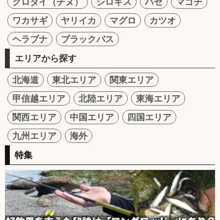
クロダイ（チヌ）
シロギス
ハゼ
マゴチ
ワカサギ
ヤリイカ
マグロ
カツオ
ヘラブナ
ブラックバス
エリアから探す
北海道
東北エリア
関東エリア
甲信越エリア
北陸エリア
東海エリア
関西エリア
中国エリア
四国エリア
九州エリア
海外
特集