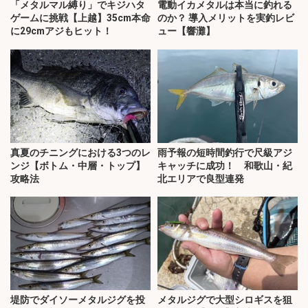
「メタルマル縛り」でキジハタ
電動イカメタルは本当に釣れる
ゲームに挑戦【上越】35cm本命
のか？ 導入メリットを実釣レビ
に29cmアジもヒット！
ュー【響灘】
真夏のチニングにおける3つのレ
雨予報の短時間釣行で尺級アジ
ンジ【ボトム・中層・トップ】
キャッチに成功！ 和歌山・紀
攻略法
北エリアで良型連発
堤防でダイソーメタルジグを投
メタルジグで大型シロギスを狙