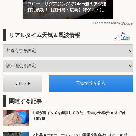
フロートリグアジングで24cm超えアジ連
打に成功！【江田島・広島】好ゲストに
45cmマダイ
Recommended by
リアルタイム天気＆風波情報
関連する記事
主婦が青イソメを飼育してみた 不吉な予感がついに的中
（第3回）
＜釣具メーカー・ティムコ＞中国系投資会社によるTOB成