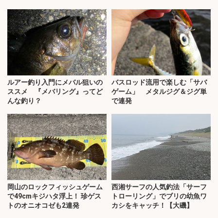
ルアー釣り入門にメバル狙いの
バスロッド流用で楽しむ「サバ
ススメ 『メバリング』ってど
ゲーム」 メタルジグ＆ジグ単
んな釣り？
で連発
岡山のロックフィッシュゲーム
西湘サーフの人気釣法「サーフ
で49cmキジハタ浮上！ 珍ゲス
トローリング」でブリの幼魚ワ
トのオニオコゼも2連発
カシをキャッチ！【大磯】