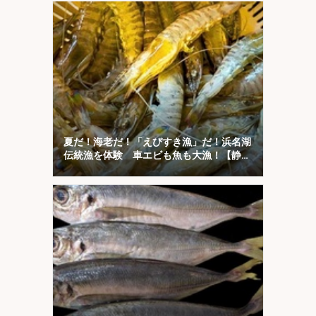
夏だ！海老だ！「えびすき漁」だ！浜名湖
伝統漁を体験 車エビも魚も大漁！【静
岡】