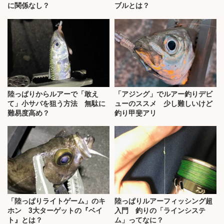
に関係なし？
ブルとは？
陸っぱりからルアーで「敢え
「アジング」でルアー釣りデビ
て」小サバを狙う方法 無駄に
ューのススメ 少し難しいけど
難易度高め？
釣り甲斐アリ
「陸っぱりライトゲーム」のキ
陸っぱりルアーフィッシング超
ホン 3大ターゲットの『ベイ
入門 釣りの「ラインシステ
ト』とは？
ム」ってなに？