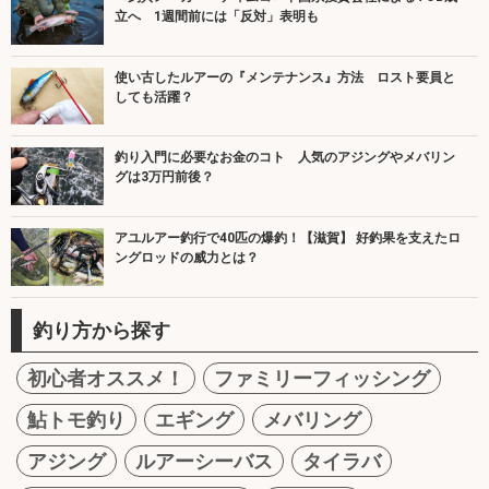
立へ 1週間前には「反対」表明も
使い古したルアーの『メンテナンス』方法 ロスト要員と
しても活躍？
釣り入門に必要なお金のコト 人気のアジングやメバリン
グは3万円前後？
アユルアー釣行で40匹の爆釣！【滋賀】 好釣果を支えたロ
ングロッドの威力とは？
釣り方から探す
初心者オススメ！
ファミリーフィッシング
鮎トモ釣り
エギング
メバリング
アジング
ルアーシーバス
タイラバ