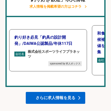
求人情報を掲載希望の方はコチラ
和食,
釣り好き必見「釣具の設計開
候補/
発」/DAIWA公認製品/年休117日
値を上
株式会社スポーツライフプラネッ
集
会社名
ツ
会社名
sponsored by 求人ボックス
さらに求人情報を見る