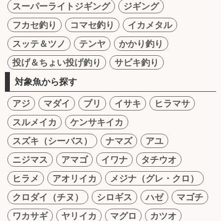
スーパーライトジギング
ジギング
フカセ釣り
コマセ釣り
イカメタル
スッテ＆ツノ
テンヤ
かかり釣り
投げ＆ちょい投げ釣り
サビキ釣り
対象魚から探す
アジ
マダイ
ブリ
イサキ
ヒラマサ
スルメイカ
ケンサキイカ
スズキ（シーバス）
ナマズ
アユ
ニジマス
アマゴ
イワナ
タチウオ
ヒラメ
アオリイカ
メジナ（グレ・クロ）
クロダイ（チヌ）
シロギス
ハゼ
マゴチ
ワカサギ
ヤリイカ
マグロ
カツオ