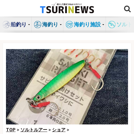
コ
ン
テ
船釣り
海釣り
海釣り施設
ソルト
ン
ツ
へ
ス
キ
ッ
プ
TOP
>
ソルトルアー
>
ショア
>