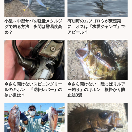
小型～中型サバを軽量メタルジ
有明海のムツゴロウが繁殖期
グで釣る方法 夜間は難易度高
に オスは「求愛ジャンプ」で
め？
アピール？
今さら聞けないスピニングリー
今さら聞けない「陸っぱりルア
ルのキホン 『逆転レバー』の
ー釣り」のキホン 根掛かり防
使い道は？
止法3選