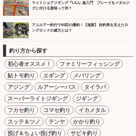
ライトショアジギング『LSJ』超入門 ブレードをメタルジ
グに付ける意味って何？
アユルアー釣行で40匹の爆釣！【滋賀】 好釣果を支えたロ
ングロッドの威力とは？
釣り方から探す
初心者オススメ！
ファミリーフィッシング
鮎トモ釣り
エギング
メバリング
アジング
ルアーシーバス
タイラバ
スーパーライトジギング
ジギング
フカセ釣り
コマセ釣り
イカメタル
スッテ＆ツノ
テンヤ
かかり釣り
投げ＆ちょい投げ釣り
サビキ釣り