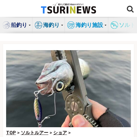
コ
ン
テ
船釣り
海釣り
海釣り施設
ソルト
ン
ツ
へ
ス
キ
ッ
プ
TOP
>
ソルトルアー
>
ショア
>