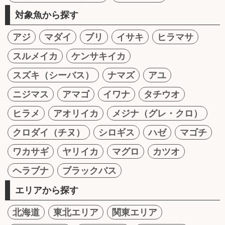
対象魚から探す
アジ
マダイ
ブリ
イサキ
ヒラマサ
スルメイカ
ケンサキイカ
スズキ（シーバス）
ナマズ
アユ
ニジマス
アマゴ
イワナ
タチウオ
ヒラメ
アオリイカ
メジナ（グレ・クロ）
クロダイ（チヌ）
シロギス
ハゼ
マゴチ
ワカサギ
ヤリイカ
マグロ
カツオ
ヘラブナ
ブラックバス
エリアから探す
北海道
東北エリア
関東エリア