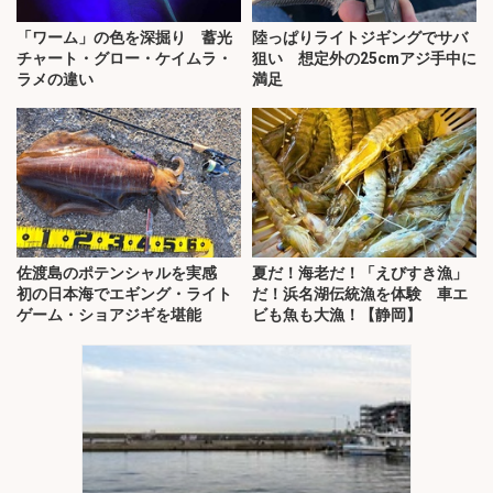
「ワーム」の色を深掘り 蓄光
陸っぱりライトジギングでサバ
チャート・グロー・ケイムラ・
狙い 想定外の25cmアジ手中に
ラメの違い
満足
佐渡島のポテンシャルを実感
夏だ！海老だ！「えびすき漁」
初の日本海でエギング・ライト
だ！浜名湖伝統漁を体験 車エ
ゲーム・ショアジギを堪能
ビも魚も大漁！【静岡】