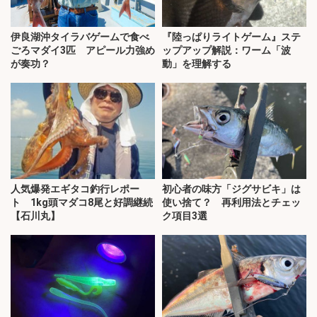
伊良湖沖タイラバゲームで食べ
『陸っぱりライトゲーム』ステ
ごろマダイ3匹 アピール力強め
ップアップ解説：ワーム「波
が奏功？
動」を理解する
人気爆発エギタコ釣行レポー
初心者の味方「ジグサビキ」は
ト 1kg頭マダコ8尾と好調継続
使い捨て？ 再利用法とチェッ
【石川丸】
ク項目3選