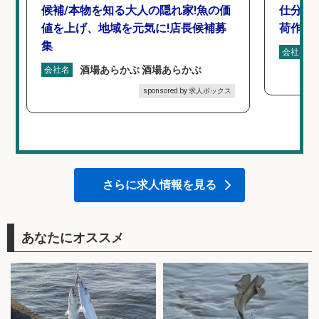
候補/本物を知る大人の隠れ家!魚の価
仕分け
値を上げ、地域を元気に!店長候補募
荷作業
集
会社名
酒場あらかぶ 酒場あらかぶ
会社名
sponsored by 求人ボックス
さらに求人情報を見る
あなたにオススメ